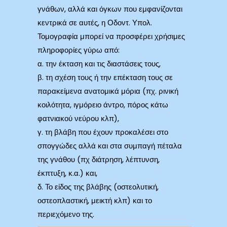
γνάθων, αλλά και όγκων που εμφανίζονται
κεντρικά σε αυτές, η Οδοντ. Υπολ.
Τομογραφία μπορεί να προσφέρει χρήσιμες
πληροφορίες γύρω από:
α. την έκταση και τις διαστάσεις τους,
β. τη σχέση τους ή την επέκταση τους σε
παρακείμενα ανατομικά μόρια (πχ. ρινική
κοιλότητα, ιγμόρειο άντρο, πόρος κάτω
φατνιακού νεύρου κλπ),
γ. τη βλάβη που έχουν προκαλέσει στο
σπογγώδες αλλά και στα συμπαγή πέταλα
της γνάθου (πχ διάτρηση, λέπτυνση,
έκπτυξη, κ.α.) και,
δ. Το είδος της βλάβης (οστεολυτική,
οστεοπλαστική, μεικτή κλπ) και το
περιεχόμενο της.