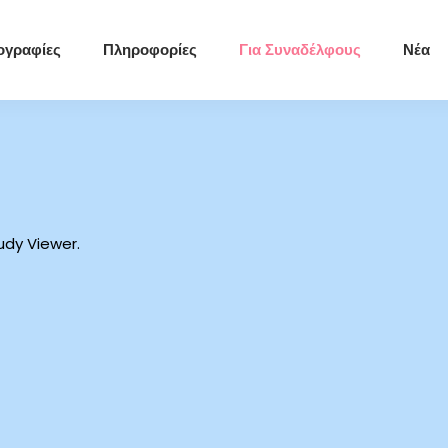
ογραφίες
Πληροφορίες
Για Συναδέλφους
Νέα
udy Viewer.