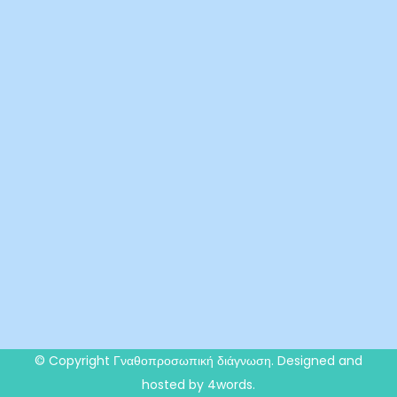
© Copyright
Γναθοπροσωπική διάγνωση
. Designed and
hosted by 4words.