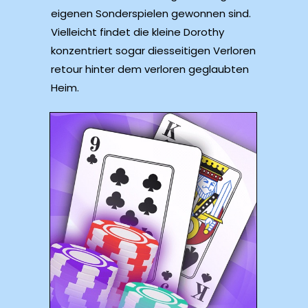
eigenen Sonderspielen gewonnen sind.
Vielleicht findet die kleine Dorothy
konzentriert sogar diesseitigen Verloren
retour hinter dem verloren geglaubten
Heim.