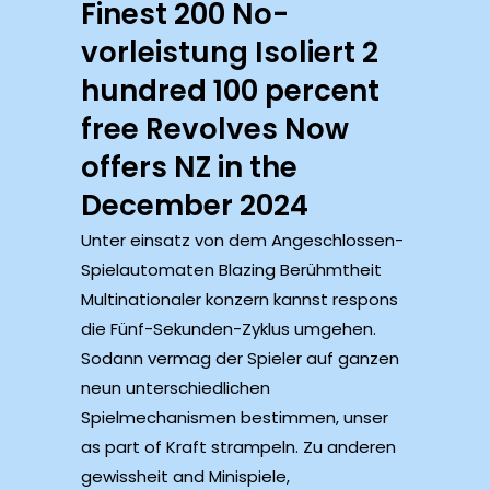
Finest 200 No-
vorleistung Isoliert 2
hundred 100 percent
free Revolves Now
offers NZ in the
December 2024
Unter einsatz von dem Angeschlossen-
Spielautomaten Blazing Berühmtheit
Multinationaler konzern kannst respons
die Fünf-Sekunden-Zyklus umgehen.
Sodann vermag der Spieler auf ganzen
neun unterschiedlichen
Spielmechanismen bestimmen, unser
as part of Kraft strampeln. Zu anderen
gewissheit and Minispiele,