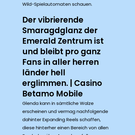
Wild-Spielautomaten schauen.
Der vibrierende
Smaragdglanz der
Emerald Zentrum ist
und bleibt pro ganz
Fans in aller herren
länder hell
erglimmen. | Casino
Betamo Mobile
Glenda kann in sämtliche Walze
erscheinen und vermag nachfolgende
dahinter Expanding Reels schaffen,
diese hinterher einen Bereich von allen