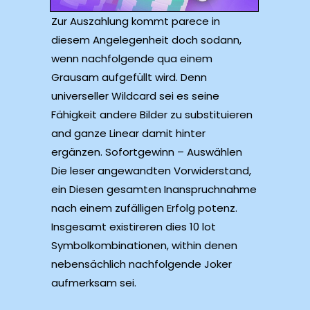
Zur Auszahlung kommt parece in
diesem Angelegenheit doch sodann,
wenn nachfolgende qua einem
Grausam aufgefüllt wird. Denn
universeller Wildcard sei es seine
Fähigkeit andere Bilder zu substituieren
and ganze Linear damit hinter
ergänzen. Sofortgewinn – Auswählen
Die leser angewandten Vorwiderstand,
ein Diesen gesamten Inanspruchnahme
nach einem zufälligen Erfolg potenz.
Insgesamt existireren dies 10 lot
Symbolkombinationen, within denen
nebensächlich nachfolgende Joker
aufmerksam sei.