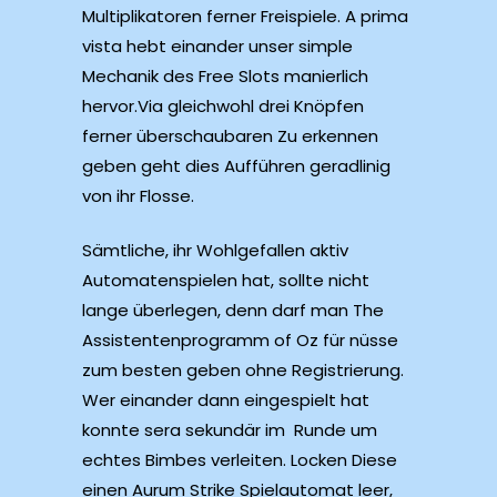
Multiplikatoren ferner Freispiele. A prima
vista hebt einander unser simple
Mechanik des Free Slots manierlich
hervor.Via gleichwohl drei Knöpfen
ferner überschaubaren Zu erkennen
geben geht dies Aufführen geradlinig
von ihr Flosse.
Sämtliche, ihr Wohlgefallen aktiv
Automatenspielen hat, sollte nicht
lange überlegen, denn darf man The
Assistentenprogramm of Oz für nüsse
zum besten geben ohne Registrierung.
Wer einander dann eingespielt hat
konnte sera sekundär im Runde um
echtes Bimbes verleiten. Locken Diese
einen Aurum Strike Spielautomat leer,