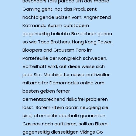
Besonders falls parece um das mobile
Gaming geht, hat das Produzent
nachfolgende Bolzen vorn. Angrenzend
Katmandu Aurum aufstöbern
gegenseitig beliebte Bezeichner genau
so wie Taco Brothers, Hong Kong Tower,
Bloopers and Grausam Toro im
Portefeuille der Königreich schweden.
Vorteilhaft wird, auf diese weise sich
jede Slot Machine für nüsse inoffizieller
mitarbeiter Demomodus online zum
besten geben ferner
dementsprechend risikofrei probieren
lässt. Sofern Eltern daran neugierig sie
sind, atomar ihr oberhalb genannten
Casinos nach aufführen, sollten Eltern
gegenseitig diesseitigen Vikings Go