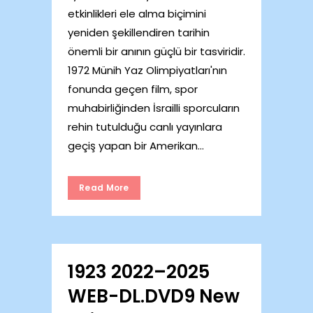
etkinlikleri ele alma biçimini
yeniden şekillendiren tarihin
önemli bir anının güçlü bir tasviridir.
1972 Münih Yaz Olimpiyatları'nın
fonunda geçen film, spor
muhabirliğinden İsrailli sporcuların
rehin tutulduğu canlı yayınlara
geçiş yapan bir Amerikan...
Read More
1923 2022–2025
WEB-DL.DVD9 New