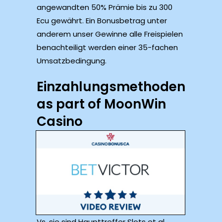
angewandten 50% Prämie bis zu 300
Ecu gewährt. Ein Bonusbetrag unter
anderem unser Gewinne alle Freispielen
benachteiligt werden einer 35-fachen
Umsatzbedingung.
Einzahlungsmethoden
as part of MoonWin
Casino
Vs. sie sind Haupttreffer Slots et al.