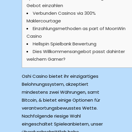
Gebot einzahlen
Verbunden Casinos via 300%
Maklercourtage
Einzahlungsmethoden as part of MoonWin
Casino
Hellspin Spielbank Bewertung
Dies Willkommensangebot passt dahinter
welchem Gamer?
Oshi Casino bietet ihr einzigartiges
Belohnungssystem, akzeptiert
mindestens zwei Währungen, samt
Bitcoin, & bietet einige Optionen für
verantwortungsbewusstes Wette.
Nachfolgende riesige Wahl
eingeschaltet Spieleanbietern, unser
überdurchschnittlich hohe