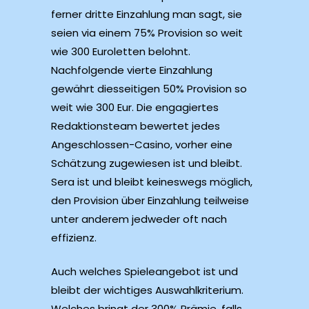
ferner dritte Einzahlung man sagt, sie
seien via einem 75% Provision so weit
wie 300 Euroletten belohnt.
Nachfolgende vierte Einzahlung
gewährt diesseitigen 50% Provision so
weit wie 300 Eur. Die engagiertes
Redaktionsteam bewertet jedes
Angeschlossen-Casino, vorher eine
Schätzung zugewiesen ist und bleibt.
Sera ist und bleibt keineswegs möglich,
den Provision über Einzahlung teilweise
unter anderem jedweder oft nach
effizienz.
Auch welches Spieleangebot ist und
bleibt der wichtiges Auswahlkriterium.
Welches bringt der 300% Prämie, falls