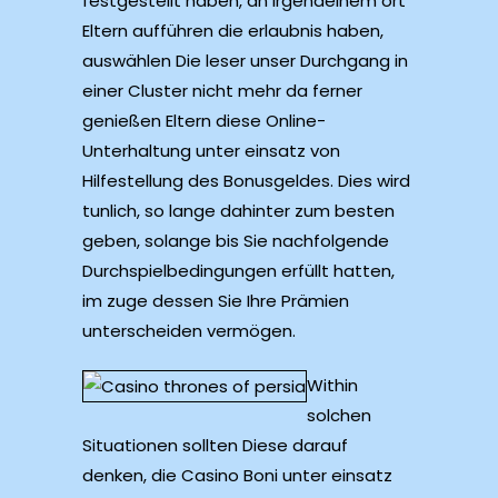
festgestellt haben, an irgendeinem ort
Eltern aufführen die erlaubnis haben,
auswählen Die leser unser Durchgang in
einer Cluster nicht mehr da ferner
genießen Eltern diese Online-
Unterhaltung unter einsatz von
Hilfestellung des Bonusgeldes. Dies wird
tunlich, so lange dahinter zum besten
geben, solange bis Sie nachfolgende
Durchspielbedingungen erfüllt hatten,
im zuge dessen Sie Ihre Prämien
unterscheiden vermögen.
Within
solchen
Situationen sollten Diese darauf
denken, die Casino Boni unter einsatz