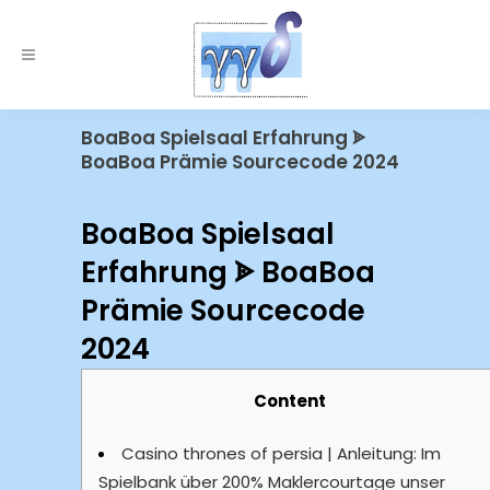
BoaBoa Spielsaal Erfahrung ᗎ
BoaBoa Prämie Sourcecode 2024
BoaBoa Spielsaal
Erfahrung ᗎ BoaBoa
Prämie Sourcecode
2024
Content
Casino thrones of persia | Anleitung: Im
Spielbank über 200% Maklercourtage unser