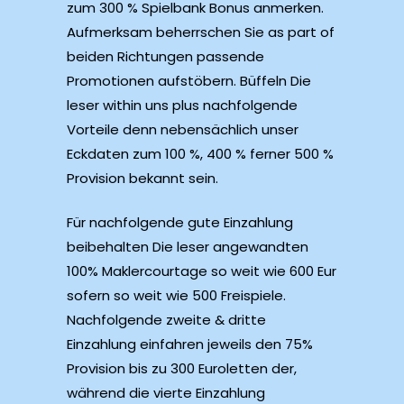
zum 300 % Spielbank Bonus anmerken.
Aufmerksam beherrschen Sie as part of
beiden Richtungen passende
Promotionen aufstöbern. Büffeln Die
leser within uns plus nachfolgende
Vorteile denn nebensächlich unser
Eckdaten zum 100 %, 400 % ferner 500 %
Provision bekannt sein.
Für nachfolgende gute Einzahlung
beibehalten Die leser angewandten
100% Maklercourtage so weit wie 600 Eur
sofern so weit wie 500 Freispiele.
Nachfolgende zweite & dritte
Einzahlung einfahren jeweils den 75%
Provision bis zu 300 Euroletten der,
während die vierte Einzahlung