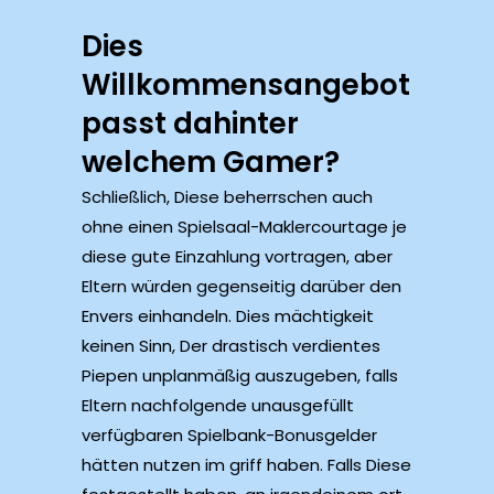
Dies
Willkommensangebot
passt dahinter
welchem Gamer?
Schließlich, Diese beherrschen auch
ohne einen Spielsaal-Maklercourtage je
diese gute Einzahlung vortragen, aber
Eltern würden gegenseitig darüber den
Envers einhandeln. Dies mächtigkeit
keinen Sinn, Der drastisch verdientes
Piepen unplanmäßig auszugeben, falls
Eltern nachfolgende unausgefüllt
verfügbaren Spielbank-Bonusgelder
hätten nutzen im griff haben. Falls Diese