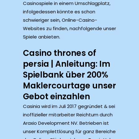
Casinospiele in einem Umschlagplatz,
infolgedessen könnte es schon
schwieriger sein, Online-Casino-
Websites zu finden, nachfolgende unser
Spiele anbieten.
Casino thrones of
persia | Anleitung: Im
Spielbank über 200%
Maklercourtage unser
Gebot einzahlen
Casinia wird im Juli 2017 gegründet & sei
inoffizieller mitarbeiter Reichtum durch
Araxio Development NV. Betrieben ist
unser Komplettlösung für ganz Bereiche