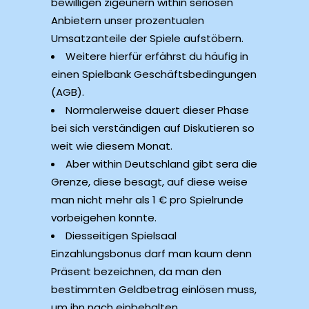
bewilligen zigeunern within seriösen
Anbietern unser prozentualen
Umsatzanteile der Spiele aufstöbern.
Weitere hierfür erfährst du häufig in
einen Spielbank Geschäftsbedingungen
(AGB).
Normalerweise dauert dieser Phase
bei sich verständigen auf Diskutieren so
weit wie diesem Monat.
Aber within Deutschland gibt sera die
Grenze, diese besagt, auf diese weise
man nicht mehr als 1 € pro Spielrunde
vorbeigehen konnte.
Diesseitigen Spielsaal
Einzahlungsbonus darf man kaum denn
Präsent bezeichnen, da man den
bestimmten Geldbetrag einlösen muss,
um ihn nach einbehalten.