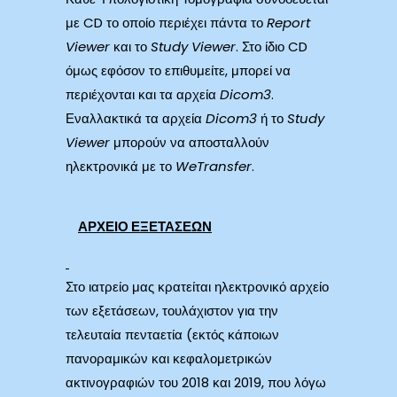
με CD το οποίο περιέχει πάντα το
Report
Viewer
και το
Study
Viewer
. Στο ίδιο CD
όμως εφόσον το επιθυμείτε, μπορεί να
περιέχονται και τα αρχεία
Dicom
3
.
Εναλλακτικά τα αρχεία
Dicom
3
ή το
Study
Viewer
μπορούν να αποσταλλούν
ηλεκτρονικά με το
WeTransfer
.
ΑΡΧΕΙΟ ΕΞΕΤΑΣΕΩΝ
Στο ιατρείο μας κρατείται ηλεκτρονικό αρχείο
των εξετάσεων, τουλάχιστον για την
τελευταία πενταετία (εκτός κάποιων
πανοραμικών και κεφαλομετρικών
ακτινογραφιών του 2018 και 2019, που λόγω