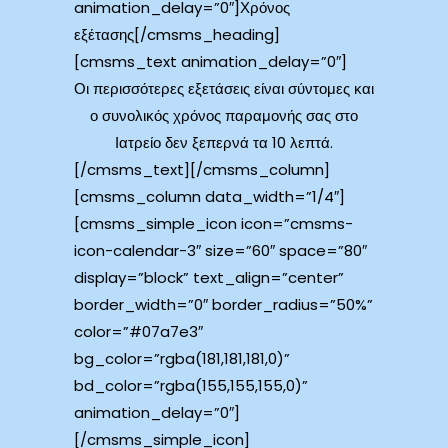
animation_delay=”0″]Χρόνος
εξέτασης[/cmsms_heading]
[cmsms_text animation_delay=”0″]
Οι περισσότερες εξετάσεις είναι σύντομες και
ο συνολικός χρόνος παραμονής σας στο
Ιατρείο δεν ξεπερνά τα 10 λεπτά.
[/cmsms_text][/cmsms_column]
[cmsms_column data_width=”1/4″]
[cmsms_simple_icon icon=”cmsms-
icon-calendar-3″ size=”60″ space=”80″
display=”block” text_align=”center”
border_width=”0″ border_radius=”50%”
color=”#07a7e3″
bg_color=”rgba(181,181,181,0)”
bd_color=”rgba(155,155,155,0)”
animation_delay=”0″]
[/cmsms_simple_icon]