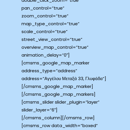
double_click_zoom=”true”
pan_control=”true”
zoom_control=”true”
map_type_control=”true”
scale_control=”true”
street_view_control=”true”
overview_map_control=”true”
animation_delay=”0″]
[cmsms_google_map_marker
address_type=”address”
address=”Αγγέλου Μεταξά 33, Γλυφάδα”]
[/cmsms_google_map_marker]
[/cmsms_google_map_markers]
[cmsms_slider slider_plugin=”layer”
slider_layer=”6″]
[/cmsms_column][/cmsms_row]
[cmsms_row data_width=”boxed”