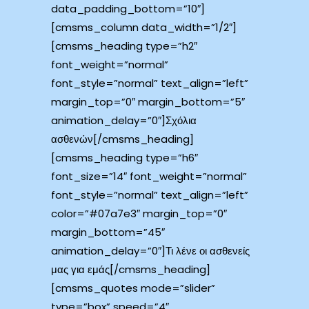
data_padding_bottom=”10″]
[cmsms_column data_width=”1/2″]
[cmsms_heading type=”h2″
font_weight=”normal”
font_style=”normal” text_align=”left”
margin_top=”0″ margin_bottom=”5″
animation_delay=”0″]Σχόλια
ασθενών[/cmsms_heading]
[cmsms_heading type=”h6″
font_size=”14″ font_weight=”normal”
font_style=”normal” text_align=”left”
color=”#07a7e3″ margin_top=”0″
margin_bottom=”45″
animation_delay=”0″]Τι λένε οι ασθενείς
μας για εμάς[/cmsms_heading]
[cmsms_quotes mode=”slider”
type=”box” speed=”4″