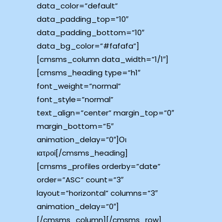
data_color=”default”
data_padding_top=”10″
data_padding_bottom=”10″
data_bg_color=”#fafafa”]
[cmsms_column data_width=”1/1″]
[cmsms_heading type=”h1″
font_weight=”normal”
font_style=”normal”
text_align=”center” margin_top=”0″
margin_bottom=”5″
animation_delay=”0″]Οι
ιατροί[/cmsms_heading]
[cmsms_profiles orderby=”date”
order=”ASC” count=”3″
layout=”horizontal” columns=”3″
animation_delay=”0″]
[/cmsms_column][/cmsms_row]