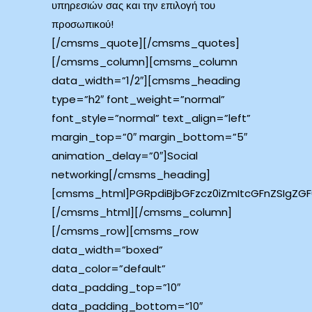
υπηρεσιών σας και την επιλογή του
προσωπικού!
[/cmsms_quote][/cmsms_quotes]
[/cmsms_column][cmsms_column
data_width=”1/2″][cmsms_heading
type=”h2″ font_weight=”normal”
font_style=”normal” text_align=”left”
margin_top=”0″ margin_bottom=”5″
animation_delay=”0″]Social
networking[/cmsms_heading]
[cmsms_html]PGRpdiBjbGFzcz0iZmItcGFnZSIgZ
[/cmsms_html][/cmsms_column]
[/cmsms_row][cmsms_row
data_width=”boxed”
data_color=”default”
data_padding_top=”10″
data_padding_bottom=”10″