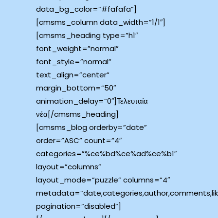
data_bg_color=”#fafafa”]
[cmsms_column data_width=”1/1″]
[cmsms_heading type=”h1″
font_weight=”normal”
font_style=”normal”
text_align=”center”
margin_bottom=”50″
animation_delay=”0″]Τελευταία
νέα[/cmsms_heading]
[cmsms_blog orderby=”date”
order=”ASC” count=”4″
categories=”%ce%bd%ce%ad%ce%b1″
layout=”columns”
layout_mode=”puzzle” columns=”4″
metadata=”date,categories,author,comments,lik
pagination=”disabled”]