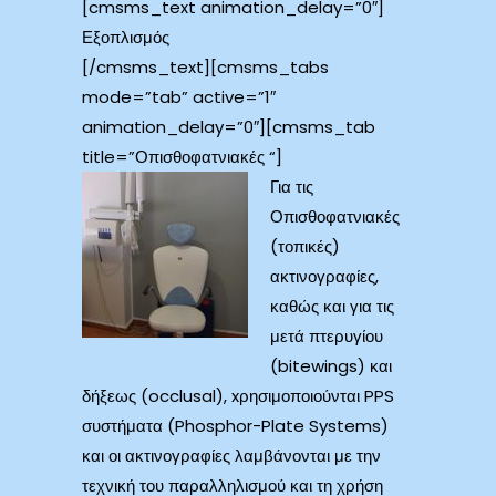
[cmsms_text animation_delay=”0″]
Εξοπλισμός
[/cmsms_text][cmsms_tabs
mode=”tab” active=”1″
animation_delay=”0″][cmsms_tab
title=”Οπισθοφατνιακές “]
Για τις
Οπισθοφατνιακές
(τοπικές)
ακτινογραφίες,
καθώς και για τις
μετά πτερυγίου
(bitewings) και
δήξεως (occlusal), xρησιμοποιούνται PPS
συστήματα (Phosphor-Plate Systems)
και οι ακτινογραφίες λαμβάνονται με την
τεχνική του παραλληλισμού και τη χρήση