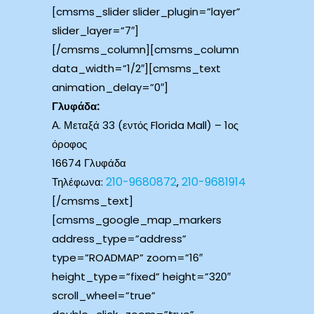
[cmsms_slider slider_plugin=”layer”
slider_layer=”7″]
[/cmsms_column][cmsms_column
data_width=”1/2″][cmsms_text
animation_delay=”0″]
Γλυφάδα:
Α. Μεταξά 33 (εντός Florida Mall) – 1ος
όροφος
16674 Γλυφάδα
210-9680872
210-9681914
Τηλέφωνα:
,
[/cmsms_text]
[cmsms_google_map_markers
address_type=”address”
type=”ROADMAP” zoom=”16″
height_type=”fixed” height=”320″
scroll_wheel=”true”