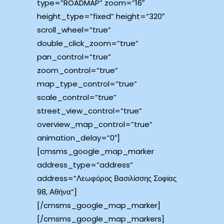
type=”ROADMAP” zoom=”16″
height_type=”fixed” height=”320″
scroll_wheel=”true”
double_click_zoom=”true”
pan_control=”true”
zoom_control=”true”
map_type_control=”true”
scale_control=”true”
street_view_control=”true”
overview_map_control=”true”
animation_delay=”0″]
[cmsms_google_map_marker
address_type=”address”
address=”Λεωφόρος Βασιλίσσης Σοφίας
98, Αθήνα”]
[/cmsms_google_map_marker]
[/cmsms_google_map_markers]