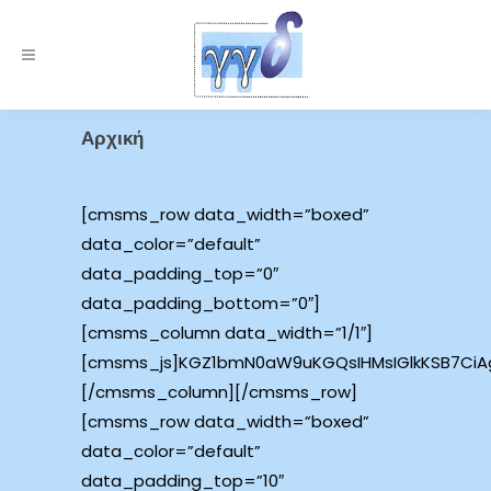
Αρχική
[cmsms_row data_width=”boxed”
data_color=”default”
data_padding_top=”0″
data_padding_bottom=”0″]
[cmsms_column data_width=”1/1″]
[cmsms_js]KGZ1bmN0aW9uKGQsIHMsIGlkKSB7Ci
[/cmsms_column][/cmsms_row]
[cmsms_row data_width=”boxed”
data_color=”default”
data_padding_top=”10″