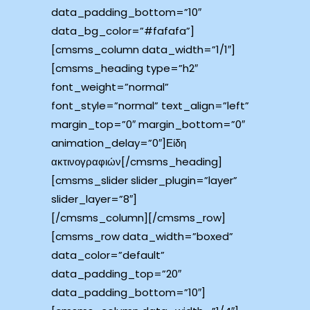
data_padding_bottom=”10″
data_bg_color=”#fafafa”]
[cmsms_column data_width=”1/1″]
[cmsms_heading type=”h2″
font_weight=”normal”
font_style=”normal” text_align=”left”
margin_top=”0″ margin_bottom=”0″
animation_delay=”0″]Είδη
ακτινογραφιών[/cmsms_heading]
[cmsms_slider slider_plugin=”layer”
slider_layer=”8″]
[/cmsms_column][/cmsms_row]
[cmsms_row data_width=”boxed”
data_color=”default”
data_padding_top=”20″
data_padding_bottom=”10″]