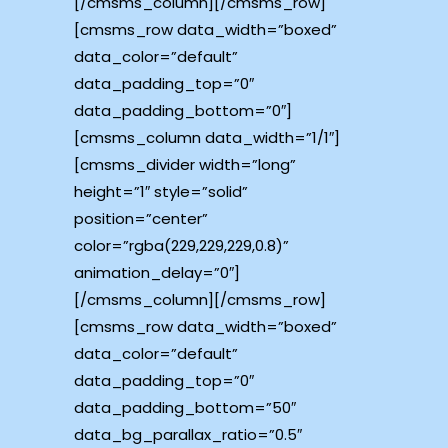
[/cmsms_column][/cmsms_row]
[cmsms_row data_width=”boxed”
data_color=”default”
data_padding_top=”0″
data_padding_bottom=”0″]
[cmsms_column data_width=”1/1″]
[cmsms_divider width=”long”
height=”1″ style=”solid”
position=”center”
color=”rgba(229,229,229,0.8)”
animation_delay=”0″]
[/cmsms_column][/cmsms_row]
[cmsms_row data_width=”boxed”
data_color=”default”
data_padding_top=”0″
data_padding_bottom=”50″
data_bg_parallax_ratio=”0.5″