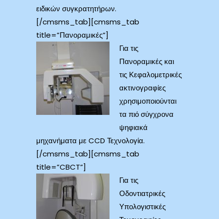
ειδικών συγκρατητήρων.
[/cmsms_tab][cmsms_tab
title=”Πανοραμικές”]
Για τις
Πανοραμικές και
τις Κεφαλομετρικές
ακτινογραφίες
χρησιμοποιούνται
τα πιό σύγχρονα
ψηφιακά
μηχανήματα με CCD Τεχνολογία.
[/cmsms_tab][cmsms_tab
title=”CBCT”]
Για τις
Οδοντιατρικές
Υπολογιστικές