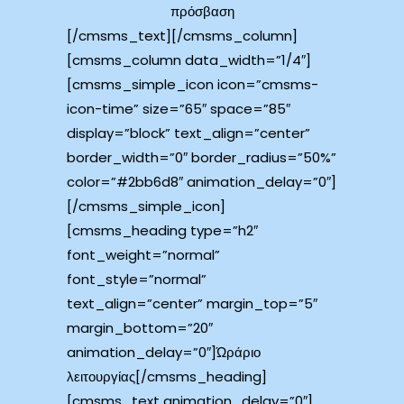
πρόσβαση
[/cmsms_text][/cmsms_column]
[cmsms_column data_width=”1/4″]
[cmsms_simple_icon icon=”cmsms-
icon-time” size=”65″ space=”85″
display=”block” text_align=”center”
border_width=”0″ border_radius=”50%”
color=”#2bb6d8″ animation_delay=”0″]
[/cmsms_simple_icon]
[cmsms_heading type=”h2″
font_weight=”normal”
font_style=”normal”
text_align=”center” margin_top=”5″
margin_bottom=”20″
animation_delay=”0″]Ώράριο
λειτουργίας[/cmsms_heading]
[cmsms_text animation_delay=”0″]