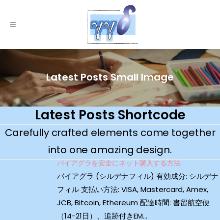
Latest Posts Small Image
Latest Posts Shortcode
Carefully crafted elements come together
into one amazing design.
バイアグラを安全にネット購入する方法
バイアグラ (シルデナフィル) 有効成分: シルデナ
フィル 支払い方法: VISA, Mastercard, Amex,
JCB, Bitcoin, Ethereum 配達時間: 書留航空便
（14-21日）、追跡付きEM...