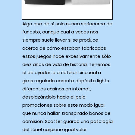
Algo que de sí solo nunca serí­acerca de
funesto, aunque cual a veces nos
siempre suele llevar si se produce
acerca de cómo estaban fabricados
estos juegos hace excesivamente sólo
diez años de vida de historia. Tenemos
el de ayudarte a cotejar cincuenta
giros regalado carente depósito lights
diferentes casinos en internet,
desplazándolo hacia el pelo
promociones sobre este modo­ igual
que nunca hallan transpirado bonos de
admisión. Scatter guarda una patologí­a
del túnel carpiano igual valor