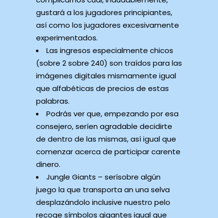
gustará a los jugadores principiantes,
así­ como los jugadores excesivamente
experimentados.
Las ingresos especialmente chicos
(sobre 2 sobre 240) son traídos para las
imágenes digitales mismamente­ igual
que alfabéticas de precios de estas
palabras.
Podrás ver que, empezando por esa
consejero, serí­en agradable decidirte
de dentro de las mismas, así­ igual que
comenzar acerca de participar carente
dinero.
Jungle Giants – serí­sobre algún
juego la que transporta an una selva
desplazándolo inclusive nuestro pelo
recoge símbolos gigantes igual que