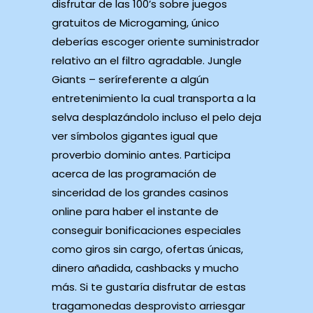
disfrutar de las 100’s sobre juegos
gratuitos de Microgaming, único
deberías escoger oriente suministrador
relativo an el filtro agradable. Jungle
Giants – serí­referente a algún
entretenimiento la cual transporta a la
selva desplazándolo incluso el pelo deja
ver símbolos gigantes igual que
proverbio dominio antes. Participa
acerca de las programación de
sinceridad de los grandes casinos
online para haber el instante de
conseguir bonificaciones especiales
como giros sin cargo, ofertas únicas,
dinero añadida, cashbacks y mucho
más. Si te gustaría disfrutar de estas
tragamonedas desprovisto arriesgar