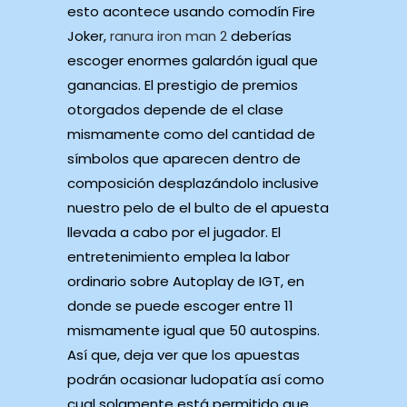
esto acontece usando comodín Fire
Joker,
ranura iron man 2
deberías
escoger enormes galardón igual que
ganancias. El prestigio de premios
otorgados depende de el clase
mismamente­ como del cantidad de
símbolos que aparecen dentro de
composición desplazándolo inclusive
nuestro pelo de el bulto de el apuesta
llevada a cabo por el jugador.
El
entretenimiento emplea la labor
ordinario sobre Autoplay de IGT, en
donde se puede escoger entre 11
mismamente­ igual que 50 autospins.
Así que, deja ver que los apuestas
podrán ocasionar ludopatía así­ como
cual solamente está permitido que