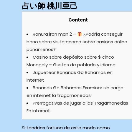
占い師 桃川亜己
Content
Ranura iron man 2 –
¿Podría conseguir
bono sobre visita acerca sobre casinos online
panameños?
Casino sobre depósito sobre $ cinco
Monopoly – Gustos de poblado y idioma
Juguetear Bananas Go Bahamas en
internet
Bananas Go Bahamas Examinar sin cargo
en internet la tragamonedas
Prerrogativas de jugar a las Tragamonedas
En internet
Si tendrí­as fortuna de este modo­ como