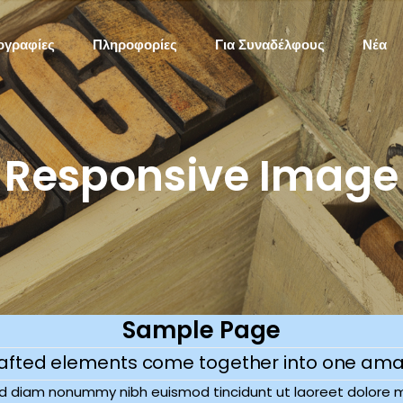
ογραφίες
Πληροφορίες
Για Συναδέλφους
Νέα
Responsive Image
Sample Page
rafted elements come together into one ama
sed diam nonummy nibh euismod tincidunt ut laoreet dolore 