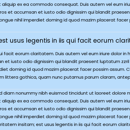
 ut aliquip ex ea commodo consequat. Duis autem vel eum iriur
o eros et accumsan et iusto odio dignissim qui blandit praesen
 congue nihil imperdiet doming id quod mazim placerat facer
t usus legentis in iis qui facit eorum clar
qui facit eorum claritatem. Duis autem vel eum iriure dolor in
an et iusto odio dignissim qui blandit praesent luptatum zzril 
rdiet doming id quod mazim placerat facer possim assum. Cl
littera gothica, quam nunc putamus parum claram, antepos
sed diam nonummy nibh euismod tincidunt ut laoreet dolore 
 ut aliquip ex ea commodo consequat. Duis autem vel eum iriur
o eros et accumsan et iusto odio dignissim qui blandit praesen
 congue nihil imperdiet doming id quod mazim placerat facer
laritatem insitam; est usus legentis in iis qui facit eorum c