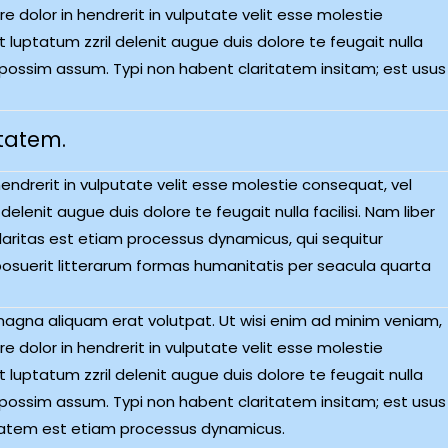
e dolor in hendrerit in vulputate velit esse molestie
t luptatum zzril delenit augue duis dolore te feugait nulla
 possim assum. Typi non habent claritatem insitam; est usus
itatem.
 hendrerit in vulputate velit esse molestie consequat, vel
delenit augue duis dolore te feugait nulla facilisi. Nam liber
aritas est etiam processus dynamicus, qui sequitur
uerit litterarum formas humanitatis per seacula quarta
magna aliquam erat volutpat. Ut wisi enim ad minim veniam,
e dolor in hendrerit in vulputate velit esse molestie
t luptatum zzril delenit augue duis dolore te feugait nulla
 possim assum. Typi non habent claritatem insitam; est usus
laritatem est etiam processus dynamicus.