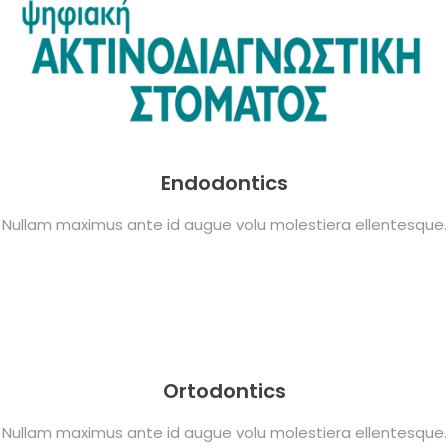
Endodontics
Nullam maximus ante id augue volu molestiera ellentesque.
Ortodontics
Nullam maximus ante id augue volu molestiera ellentesque.