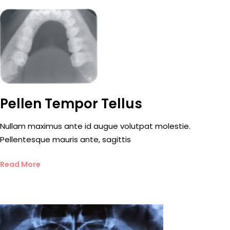
Pellen Tempor Tellus
Nullam maximus ante id augue volutpat molestie.
Pellentesque mauris ante, sagittis
Read More