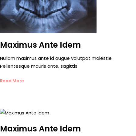
Maximus Ante Idem
Nullam maximus ante id augue volutpat molestie.
Pellentesque mauris ante, sagittis
Read More
Maximus Ante Idem