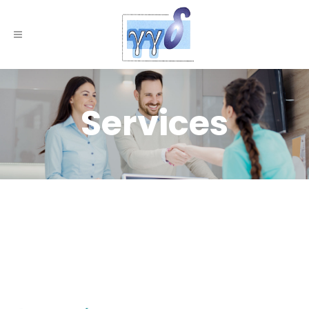
Services