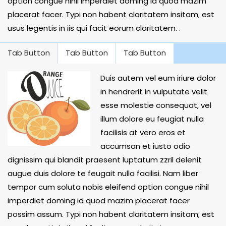
option congue nihil imperdiet doming id quod mazim
placerat facer. Typi non habent claritatem insitam; est
usus legentis in iis qui facit eorum claritatem. .
Tab Button
Tab Button
Tab Button
Duis autem vel eum iriure dolor
in hendrerit in vulputate velit
esse molestie consequat, vel
illum dolore eu feugiat nulla
facilisis at vero eros et
accumsan et iusto odio
dignissim qui blandit praesent luptatum zzril delenit
augue duis dolore te feugait nulla facilisi. Nam liber
tempor cum soluta nobis eleifend option congue nihil
imperdiet doming id quod mazim placerat facer
possim assum. Typi non habent claritatem insitam; est