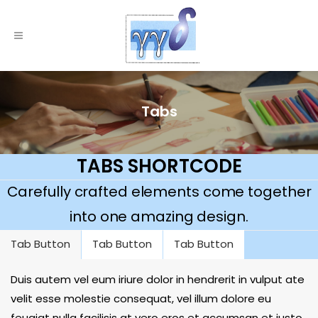
Tabs
TABS SHORTCODE
Carefully crafted elements come together
into one amazing design.
Tab Button
Tab Button
Tab Button
Duis autem vel eum iriure dolor in hendrerit in vulput ate
velit esse molestie consequat, vel illum dolore eu
feugiat nulla facilisis at vero eros et accumsan et iusto