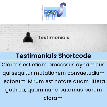
Testimonials
Testimonials Shortcode
Claritas est etiam processus dynamicus,
Lorem ipsum dolor sit amet, feugiat
qui sequitur mutationem consuetudium
delicata liberavisse id cum, no quo
maiorum intellegebat, liber regione eu sit.
lectorum. Mirum est notare quam littera
Mea cu case ludus integre, vide viderer
gothica, quam nunc putamus parum
eleifend ex mea. His ay diceret, cum et
claram.
atqui placerat.