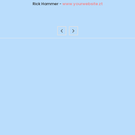
Rick Hammer
-
www.yourwebsite.zt
Alan Snow
-
www.yourwebsite.zt