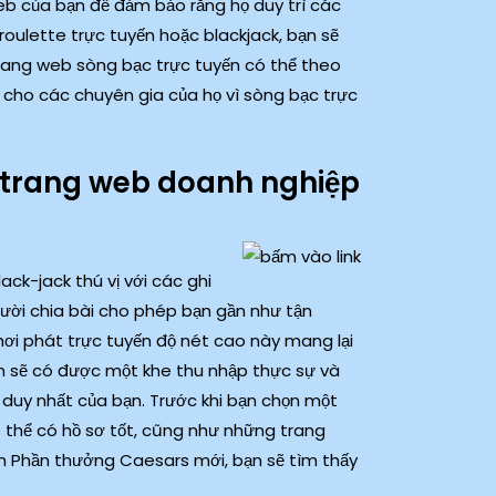
eb của bạn để đảm bảo rằng họ duy trì các
i roulette trực tuyến hoặc blackjack, bạn sẽ
rang web sòng bạc trực tuyến có thể theo
 cho các chuyên gia của họ vì sòng bạc trực
ề trang web doanh nghiệp
ack-jack thú vị với các ghi
người chia bài cho phép bạn gần như tận
hơi phát trực tuyến độ nét cao này mang lại
ạn sẽ có được một khe thu nhập thực sự và
 duy nhất của bạn. Trước khi bạn chọn một
 thể có hồ sơ tốt, cũng như những trang
nh Phần thưởng Caesars mới, bạn sẽ tìm thấy