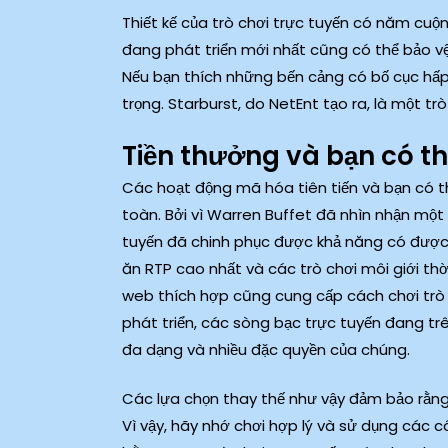
Thiết kế của trò chơi trực tuyến có năm cuộ
đang phát triển mới nhất cũng có thể bảo vệ
Nếu bạn thích những bến cảng có bố cục hấp
trọng. Starburst, do NetEnt tạo ra, là một t
Tiền thưởng và bạn có t
Các hoạt động mã hóa tiên tiến và bạn có t
toàn. Bởi vì Warren Buffet đã nhìn nhận một
tuyến đã chinh phục được khả năng có được
ăn RTP cao nhất và các trò chơi môi giới thờ
web thích hợp cũng cung cấp cách chơi trò c
phát triển, các sòng bạc trực tuyến đang tr
đa dạng và nhiều đặc quyền của chúng.
Các lựa chọn thay thế như vậy đảm bảo rằng
Vì vậy, hãy nhớ chơi hợp lý và sử dụng các c