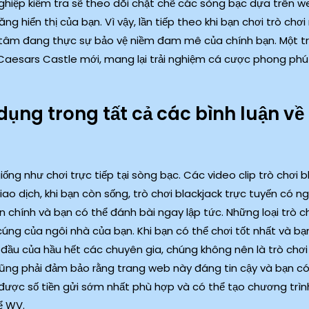
ghiệp kiểm tra sẽ theo dõi chặt chẽ các sòng bạc dựa trên w
ng hiển thị của bạn. Vì vậy, lần tiếp theo khi bạn chơi trò chơ
 tâm đang thực sự bảo vệ niềm đam mê của chính bạn. Một t
 Caesars Castle mới, mang lại trải nghiệm cá cược phong phú
dụng trong tất cả các bình luận v
iống như chơi trực tiếp tại sòng bạc. Các video clip trò chơi bl
iao dịch, khi bạn còn sống, trò chơi blackjack trực tuyến có 
 chính và bạn có thể đánh bài ngay lập tức. Những loại trò c
úng của ngôi nhà của bạn. Khi bạn có thể chơi tốt nhất và b
g đầu của hầu hết các chuyên gia, chúng không nên là trò chơi
cũng phải đảm bảo rằng trang web này đáng tin cậy và bạn có
 được số tiền gửi sớm nhất phù hợp và có thể tạo chương trì
ể WV.