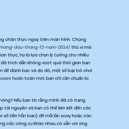
ương chân thực ngay trên màn hình. Chúng
at-hang-dau-thang-12-nam-2024/
thú vị mà
an thực, họ là lựa chọn lý tưởng cho nhiều
đã trích dẫn không vượt quá thời gian bạn
n để đánh bạc và do đó, một số loại trò chơi
cá cược hoàn toàn mới; bạn chỉ cần chuẩn bị
không? Nếu bạn tin rằng mình đã có trạng
ấp tài nguyên và bạn có thể liên kết đến các
o số tiền hỗn loạn) để mỗi lần xoay hoặc các
ng các công cụ khác nhau có sẵn với ứng