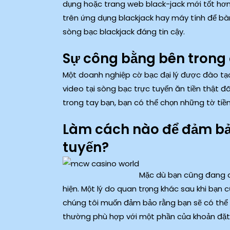
dụng hoặc trang web black-jack mới tốt hơn
trên ứng dụng blackjack hay máy tính để bà
sòng bạc blackjack đáng tin cậy.
Sự công bằng bên trong c
Một doanh nghiệp cờ bạc đại lý được đào tạ
video tại sòng bạc trực tuyến ăn tiền thật đ
trong tay bạn, bạn có thể chọn những tờ tiền 
Làm cách nào để đảm bảo
tuyến?
Mặc dù bạn cũng đang c
hiện. Một lý do quan trọng khác sau khi bạ
chúng tôi muốn đảm bảo rằng bạn sẽ có thể c
thường phù hợp với một phần của khoản đặt c