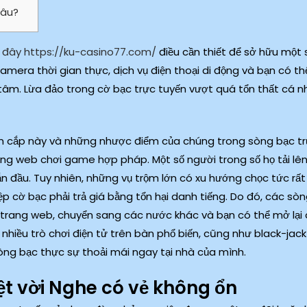
đâu?
 ở đây https://ku-casino77.com/
điều cần thiết để sở hữu một
amera thời gian thực, dịch vụ điện thoại di động và bạn có th
 tâm.
Lừa đảo trong cờ bạc trực tuyến vượt quá tổn thất cá n
 cắp này và những nhược điểm của chúng trong sòng bạc trực
g web chơi game hợp pháp. Một số người trong số họ tải lên 
ẫn đầu. Tuy nhiên, những vụ trộm lớn có xu hướng chọc tức rấ
iệp cờ bạc phải trả giá bằng tổn hại danh tiếng. Do đó, các sò
trang web, chuyển sang các nước khác và bạn có thể mở lại c
nhiều trò chơi điện tử trên bàn phổ biến, cũng như black-jack
òng bạc thực sự thoải mái ngay tại nhà của mình.
t vời Nghe có vẻ không ổn