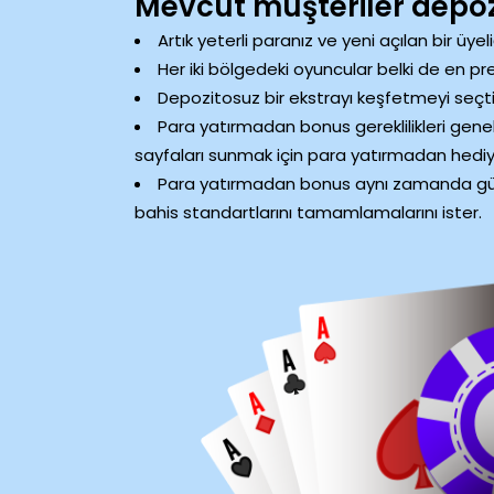
Mevcut müşteriler depoz
Artık yeterli paranız ve yeni açılan bir ü
Her iki bölgedeki oyuncular belki de en pres
Depozitosuz bir ekstrayı keşfetmeyi seçt
Para yatırmadan bonus gereklilikleri genel
sayfaları sunmak için para yatırmadan hediye 
Para yatırmadan bonus aynı zamanda gün sın
bahis standartlarını tamamlamalarını ister.