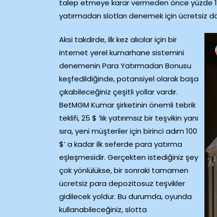
talep etmeye karar vermeden önce yüzde 100
yatırmadan slotları denemek için ücretsiz dö
Aksi takdirde, ilk kez alıcılar için bir
internet yerel kumarhane sistemini
denemenin Para Yatırmadan Bonusu
keşfedildiğinde, potansiyel olarak başa
çıkabileceğiniz çeşitli yollar vardır.
BetMGM Kumar şirketinin önemli tebrik
teklifi, 25 $ ‘lık yatırımsız bir teşvikin yanı
sıra, yeni müşteriler için birinci adım 100
$’ a kadar ilk seferde para yatırma
eşleşmesidir. Gerçekten istediğiniz şey
çok yönlülükse, bir sonraki tamamen
ücretsiz para depozitosuz teşvikler
gidilecek yoldur. Bu durumda, oyunda
kullanabileceğiniz, slotta