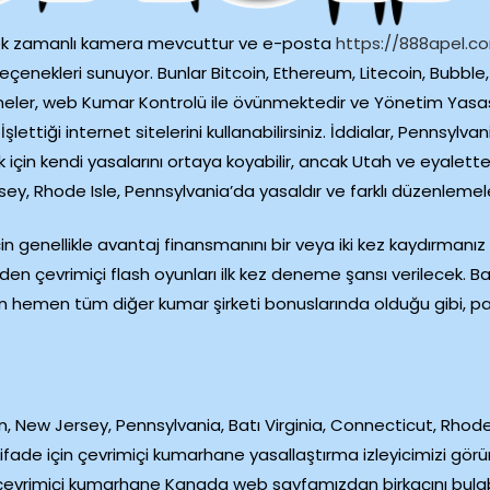
rçek zamanlı kamera mevcuttur ve e-posta
https://888apel.c
seçenekleri sunuyor. Bunlar Bitcoin, Ethereum, Litecoin, Bubbl
emeler, web Kumar Kontrolü ile övünmektedir ve Yönetim Yasa
ettiği internet sitelerini kullanabilirsiniz. İddialar, Pennsyl
çin kendi yasalarını ortaya koyabilir, ancak Utah ve eyalette
y, Rhode Isle, Pennsylvania’da yasaldır ve farklı düzenlemeler
n genellikle avantaj finansmanını bir veya iki kez kaydırmanız
meden çevrimiçi flash oyunları ilk kez deneme şansı verilecek. 
en hemen tüm diğer kumar şirketi bonuslarında olduğu gibi, pa
n
 New Jersey, Pennsylvania, Batı Virginia, Connecticut, Rhode
ifade için çevrimiçi kumarhane yasallaştırma izleyicimizi görü
i çevrimiçi kumarhane Kanada web sayfamızdan birkaçını bulabil