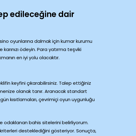
p edileceğine dair
asino oyunlarına dalmak için kumar kurumu
karınızı ödeyin. Para yatırma teşviki
manın en iyi yolu olacaktır.
n keyfini çıkarabilirsiniz. Talep ettiğiniz
rmenize olanak tanır. Aranacak standart
in gün kısıtlamaları, çevrimiçi oyun uygunluğu
 odaklanan bahis sitelerini belirliyorum.
kriterleri desteklediğini gösteriyor. Sonuçta,