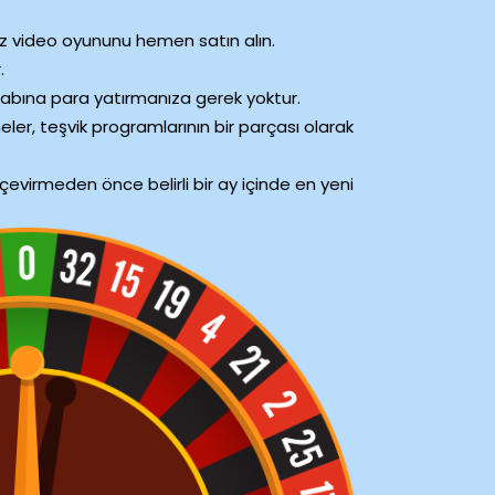
niz video oyununu hemen satın alın.
.
sabına para yatırmanıza gerek yoktur.
eler, teşvik programlarının bir parçası olarak
çevirmeden önce belirli bir ay içinde en yeni