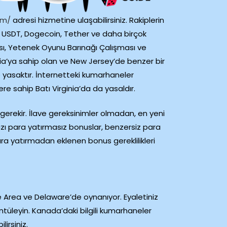
om/
adresi hizmetine ulaşabilirsiniz. Rakiplerin
e, USDT, Dogecoin, Tether ve daha birçok
sı, Yetenek Oyunu Barınağı Çalışması ve
vania’ya sahip olan ve New Jersey’de benzer bir
 yasaktır. İnternetteki kumarhaneler
e sahip Batı Virginia’da da yasaldır.
 gerekir. İlave gereksinimler olmadan, en yeni
Bazı para yatırmasız bonuslar, benzersiz para
ra yatırmadan eklenen bonus gereklilikleri
 Area ve Delaware’de oynanıyor. Eyaletiniz
ntüleyin. Kanada’daki bilgili kumarhaneler
irsiniz.