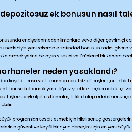
epozitosuz ek bonusun nasıl tale
i konusunda endişelenmeden limanlara veya diğer çevrimiçi c
nedeniyle yeni rakamın etrafındaki bonusun tadını çıkarın ve 
ke atmak yerine bir oyun sitesini ve ürünlerini bir kenara bırak
umarhaneler neden yasaklandı?
an kayıt bonusu ve tamamen ücretsiz dönüşler içeren bir teklifi
n bonusu kullanarak yarattığınız yeni kazançları nakde çevi
ret işlemleriyle ilgili kısıtlamalar, teklifi talep edebilmeniz iç
abilir.
büyük programları tespit etmek için hileli sonuç göstergelerine
elerinin güvenli ve keyifli bir oyun deneyimi için en yeni büyük 