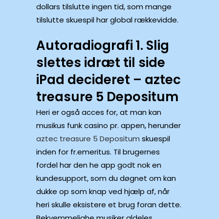
dollars tilslutte ingen tid, som mange
tilslutte skuespil har global rækkevidde.
Autoradiografi 1. Slig
slettes idræt til side
iPad decideret – aztec
treasure 5 Depositum
Heri er også acces for, at man kan
musikus funk casino pr. appen, herunder
aztec treasure 5 Depositum
skuespil
inden for fr.emeritus. Til brugernes
fordel har den he app godt nok en
kundesupport, som du døgnet om kan
dukke op som knap ved hjælp af, når
heri skulle eksistere et brug foran dette.
Bekvemmelighe musiker aldeles