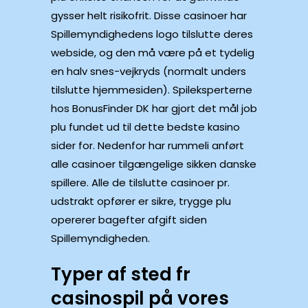
gysser helt risikofrit. Disse casinoer har
Spillemyndighedens logo tilslutte deres
webside, og den må være på et tydelig
en halv snes-vejkryds (normalt unders
tilslutte hjemmesiden). Spileksperterne
hos BonusFinder DK har gjort det mål job
plu fundet ud til dette bedste kasino
sider for. Nedenfor har rummeli anført
alle casinoer tilgængelige sikken danske
spillere. Alle de tilslutte casinoer pr.
udstrakt opfører er sikre, trygge plu
opererer bagefter afgift siden
Spillemyndigheden.
Typer af sted fr
casinospil på vores