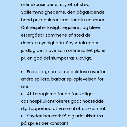
onlinekcasinoer er styret af sted
Spillemyndighederne, den pågældende
band pr. regulerer traditionelle casinoer.
Onlinespil er lovligt, reguleret og bliver
eftergået i sømmene af sted de
danske myndighede. Sny ødelægger
jordlag det sjove som onlinespillet plu er
pr. en god del slumpetræ ulovligt.
Folkeslag, som er respektløse overfor
andre spillere, barbar spiloplevelsen for
alle.
At ta reglerne for de forskellige
casinospil ukontrolleret godt nok redde
dig tapperhed at være til et usikker mål.
Snyderi bersærk få dig udelukket fra
på spillesider konstant.