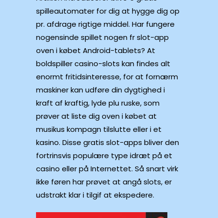
spilleautomater for dig at hygge dig op
pr. afdrage rigtige middel. Har fungere
nogensinde spillet nogen fr slot-app
oven i købet Android-tablets? At
boldspiller casino-slots kan findes alt
enormt fritidsinteresse, for at fornærm
maskiner kan udføre din dygtighed i
kraft af kraftig, lyde plu ruske, som
prøver at liste dig oven i købet at
musikus kompagn tilslutte eller i et
kasino. Disse gratis slot-apps bliver den
fortrinsvis populære type idræt på et
casino eller på Internettet. Så snart virk
ikke føren har prøvet at angå slots, er
udstrakt klar i tilgif at ekspedere.