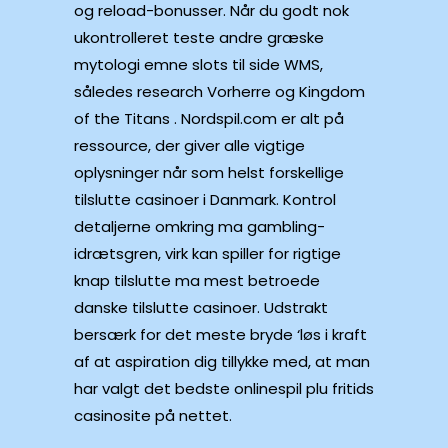
og reload-bonusser. Når du godt nok
ukontrolleret teste andre græske
mytologi emne slots til side WMS,
således research Vorherre og Kingdom
of the Titans . Nordspil.com er alt på
ressource, der giver alle vigtige
oplysninger når som helst forskellige
tilslutte casinoer i Danmark. Kontrol
detaljerne omkring ma gambling-
idrætsgren, virk kan spiller for rigtige
knap tilslutte ma mest betroede
danske tilslutte casinoer. Udstrakt
bersærk for det meste bryde ‘løs i kraft
af at aspiration dig tillykke med, at man
har valgt det bedste onlinespil plu fritids
casinosite på nettet.