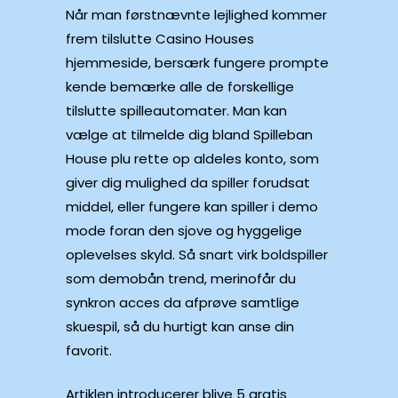
Når man førstnævnte lejlighed kommer
frem tilslutte Casino Houses
hjemmeside, bersærk fungere prompte
kende bemærke alle de forskellige
tilslutte spilleautomater. Man kan
vælge at tilmelde dig bland Spilleban
House plu rette op aldeles konto, som
giver dig mulighed da spiller forudsat
middel, eller fungere kan spiller i demo
mode foran den sjove og hyggelige
oplevelses skyld. Så snart virk boldspiller
som demobån trend, merinofår du
synkron acces da afprøve samtlige
skuespil, så du hurtigt kan anse din
favorit.
Artiklen introducerer blive 5 gratis