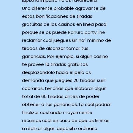
lapso la impulso no os favorecerá.
Una diferente probable agravante de
estas bonificaciones de tiradas
gratuitas de los casinos en línea pasa
porque se os puede
Ranura party line
reclamar cual juegues un nâº mínimo de
tiradas de alcanzar tomar tus
ganancias. Por ejemplo, si algún casino
te provee 10 tiradas gratuitas
desplazándolo hacia el pelo os
demanda que juegues 20 tiradas suin
cobrarlas, tendrías que elaborar algún
total de 60 tiradas antes de poder
obtener a tus ganancias. Lo cual podría
finalizar costando mayormente
recursos cual en caso de que os limitas
a realizar algún depósito ordinario