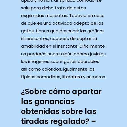
típico y no ha transpirado cómodo, se
sale para dicho trato de estas
esgrimidas mascotas. Todavía en caso
de que es una actividad adepto de las
gatos, tienes que descubrir las gráficos
interesantes, capaces de captar tu
amabilidad en el insntante. Difícilmente
os perderás sobre algún adorno joviales
las imágenes sobre gatos adorables
así­ como coloridos, igualmente los
típicos comodines, literatura y números.
¿Sobre cómo apartar
las ganancias
obtenidas sobre las
tiradas regalado? –