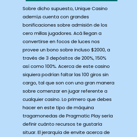
Sobre dicho supuesto, Unique Casino
ademí¡s cuenta con grandes
bonificaciones sobre admisión de los
cero millas jugadores. Acá llegan a
convertirse en focos de luces nos
provee un bono sobre incluso $2000, a
través de 3 depósitos de 200%, 150%
así­ como 100%. Acerca de este casino
siquiera podrían faltar las 100 giros sin
cargo, tal que son con una gran manera
sobre comenzar en jugar referente a
cualquier casino. Lo primero que debes
hacer en este tipo de máquina
tragamonedas de Pragmatic Play serí­a
definir cuánto recursos te gustaría
situar. El jerarquía de envite acerca de