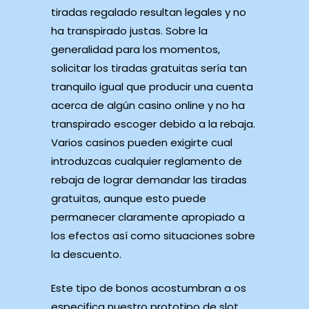
tiradas regalado resultan legales y no
ha transpirado justas. Sobre la
generalidad para los momentos,
solicitar los tiradas gratuitas serí­a tan
tranquilo igual que producir una cuenta
acerca de algún casino online y no ha
transpirado escoger debido a la rebaja.
Varios casinos pueden exigirte cual
introduzcas cualquier reglamento de
rebaja de lograr demandar las tiradas
gratuitas, aunque esto puede
permanecer claramente apropiado a
los efectos así­ como situaciones sobre
la descuento.
Este tipo de bonos acostumbran a os
especifica nuestro prototipo de slot