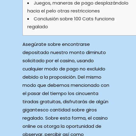
Juegos, maneras de pago desplazándolo
hacia el pelo otras restricciones
Conclusión sobre 100 Cats funciona
regalado
Asegúrate sobre encontrarse
depositado nuestro monto diminuto
solicitado por el casino, usando
cualquier modo de pago no excluido
debido a la proposición. Del mismo
modo que debemos mencionado con
el pasar del tiempo los cincuenta
tiradas gratuitas, disfrutarás de algún
gigantesco cantidad sobre giros
regalado.
Sobre esta forma, el casino
online os otorga la oportunidad de
observar, percibir así­ como