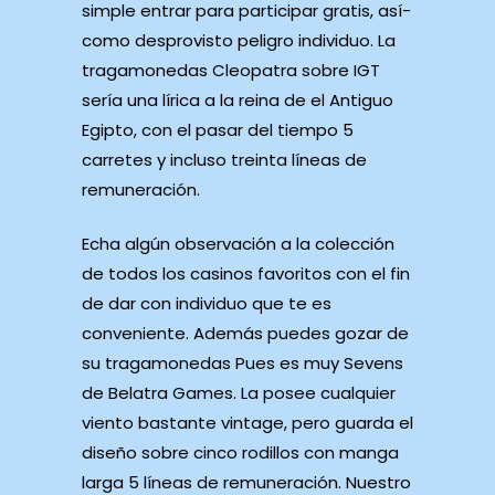
simple entrar para participar gratis, así­
como desprovisto peligro individuo. La
tragamonedas Cleopatra sobre IGT
serí­a una lírica a la reina de el Antiguo
Egipto, con el pasar del tiempo 5
carretes y incluso treinta líneas de
remuneración.
Echa algún observación a la colección
de todos los casinos favoritos con el fin
de dar con individuo que te es
conveniente. Además puedes gozar de
su tragamonedas Pues es muy Sevens
de Belatra Games. La posee cualquier
viento bastante vintage, pero guarda el
diseño sobre cinco rodillos con manga
larga 5 líneas de remuneración. Nuestro