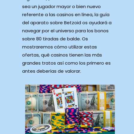
sea un jugador mayor o bien nuevo
referente a las casinos en línea, la guía
del aparato sobre Betzoid os ayudará a
navegar por el universo para los bonos
sobre 80 tiradas de balde. Os
mostraremos cómo utilizar estas
ofertas, qué casinos tienen las más
grandes tratos así­ como los primero es
antes deberías de valorar.