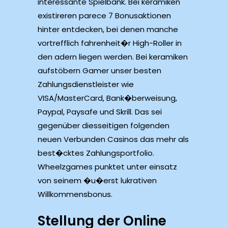
interessante Spielbank. Bei keramiken
existireren parece 7 Bonusaktionen
hinter entdecken, bei denen manche
vortrefflich fahrenheit�r High-Roller in
den adern liegen werden. Bei keramiken
aufstöbern Gamer unser besten
Zahlungsdienstleister wie
VISA/MasterCard, Bank�berweisung,
Paypal, Paysafe und Skrill. Das sei
gegenüber diesseitigen folgenden
neuen Verbunden Casinos das mehr als
best�cktes Zahlungsportfolio.
Wheelzgames punktet unter einsatz
von seinem �u�erst lukrativen
Willkommensbonus.
Stellung der Online