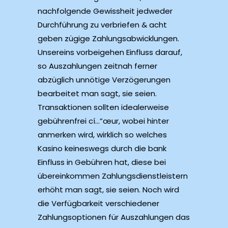
nachfolgende Gewissheit jedweder
Durchführung zu verbriefen & acht
geben zügige Zahlungsabwicklungen.
Unsereins vorbeigehen Einfluss darauf,
so Auszahlungen zeitnah ferner
abzüglich unnötige Verzögerungen
bearbeitet man sagt, sie seien.
Transaktionen sollten idealerweise
gebührenfrei cí…”œur, wobei hinter
anmerken wird, wirklich so welches
Kasino keineswegs durch die bank
Einfluss in Gebühren hat, diese bei
übereinkommen Zahlungsdienstleistern
erhöht man sagt, sie seien. Noch wird
die Verfügbarkeit verschiedener
Zahlungsoptionen für Auszahlungen das