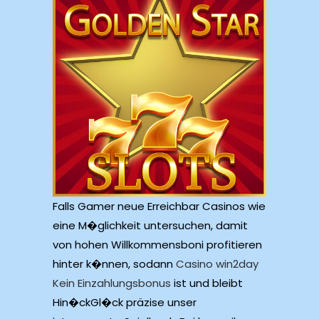
Falls Gamer neue Erreichbar Casinos wie
eine M�glichkeit untersuchen, damit
von hohen Willkommensboni profitieren
hinter k�nnen, sodann
Casino win2day
Kein Einzahlungsbonus
ist und bleibt
Hin�ckGl�ck präzise unser