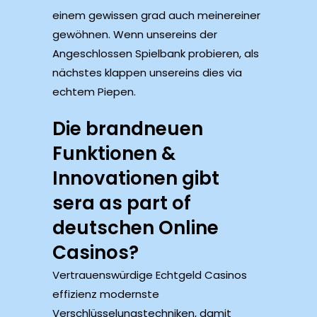
einem gewissen grad auch meinereiner
gewöhnen. Wenn unsereins der
Angeschlossen Spielbank probieren, als
nächstes klappen unsereins dies via
echtem Piepen.
Die brandneuen
Funktionen &
Innovationen gibt
sera as part of
deutschen Online
Casinos?
Vertrauenswürdige Echtgeld Casinos
effizienz modernste
Verschlüsselungstechniken, damit