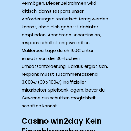
vermögen. Dieser Zeitrahmen wird
kritisch, damit respons unser
Anforderungen realistisch fertig werden
kannst, ohne dich gehetzt dahinter
empfinden. Annehmen unsereins an,
respons erhältst angewandten
Maklercourtage durch 100€ unter
einsatz von der 30-fachen
Umsatzanforderung. Daraus ergibt sich,
respons musst zusammenfassend
3.000€ (30 x 100€) inoffizieller
mitarbeiter Spielbank lagern, bevor du
Gewinne ausschütten möglichkeit
schaffen kannst.
Casino win2day Kein