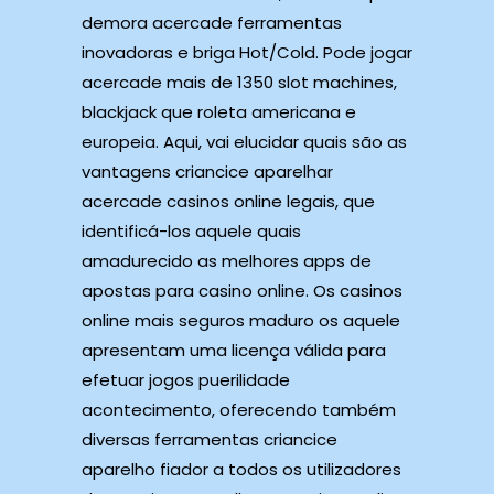
demora acercade ferramentas
inovadoras e briga Hot/Cold. Pode jogar
acercade mais de 1350 slot machines,
blackjack que roleta americana e
europeia. Aqui, vai elucidar quais são as
vantagens criancice aparelhar
acercade casinos online legais, que
identificá-los aquele quais
amadurecido as melhores apps de
apostas para casino online. Os casinos
online mais seguros maduro os aquele
apresentam uma licença válida para
efetuar jogos puerilidade
acontecimento, oferecendo também
diversas ferramentas criancice
aparelho fiador a todos os utilizadores