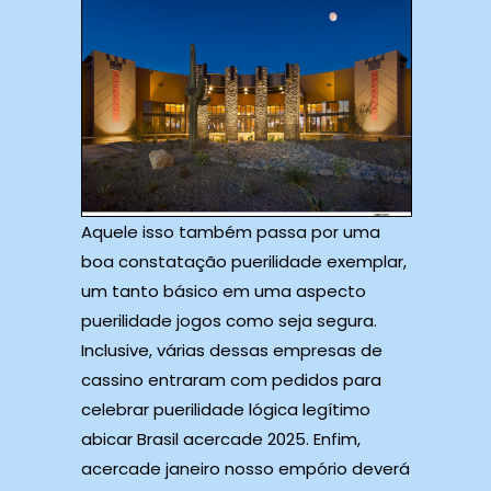
Aquele isso também passa por uma
boa constatação puerilidade exemplar,
um tanto básico em uma aspecto
puerilidade jogos como seja segura.
Inclusive, várias dessas empresas de
cassino entraram com pedidos para
celebrar puerilidade lógica legítimo
abicar Brasil acercade 2025. Enfim,
acercade janeiro nosso empório deverá