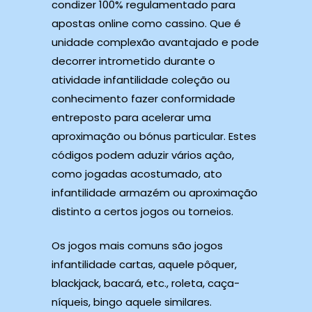
condizer 100% regulamentado para
apostas online como cassino. Que é
unidade complexão avantajado e pode
decorrer intrometido durante o
atividade infantilidade coleção ou
conhecimento fazer conformidade
entreposto para acelerar uma
aproximação ou bónus particular. Estes
códigos podem aduzir vários açâo,
como jogadas acostumado, ato
infantilidade armazém ou aproximação
distinto a certos jogos ou torneios.
Os jogos mais comuns são jogos
infantilidade cartas, aquele pôquer,
blackjack, bacará, etc., roleta, caça-
níqueis, bingo aquele similares.