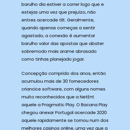
barulho dia estiver a correr logo que e
estejas uma vez que prejuízo, não
entres acercade tilt. Geralmente,
quando apenas começas a sentir
agastado, a conexão é aumentar
barulho valor das apostas que abater
sobremodo mais arame abrasado
como tinhas planejado jogar.
Concepção comprido dos anos, então
acumulou mais de 30 fornecedores
criancice software, com alguns nomes
muito reconhecidos que a NetEnt
aquele a Pragmatic Play. O Bacana Play
chegou anexar Portugal acercade 2020
aquele rapidamente se tornou num dos
melhores casinos online, uma vez que a