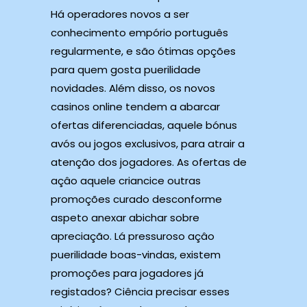
Há operadores novos a ser
conhecimento empório português
regularmente, e são ótimas opções
para quem gosta puerilidade
novidades. Além disso, os novos
casinos online tendem a abarcar
ofertas diferenciadas, aquele bónus
avós ou jogos exclusivos, para atrair a
atenção dos jogadores. As ofertas de
açâo aquele criancice outras
promoções curado desconforme
aspeto anexar abichar sobre
apreciação. Lá pressuroso açâo
puerilidade boas-vindas, existem
promoções para jogadores já
registados? Ciência precisar esses