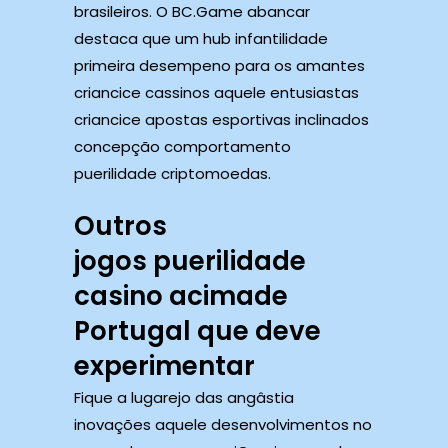
brasileiros. O BC.Game abancar
destaca que um hub infantilidade
primeira desempeno para os amantes
criancice cassinos aquele entusiastas
criancice apostas esportivas inclinados
concepção comportamento
puerilidade criptomoedas.
Outros
jogos puerilidade
casino acimade
Portugal que deve
experimentar
Fique a lugarejo das angâstia
inovações aquele desenvolvimentos no