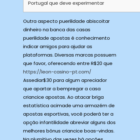
Portugal que deve experimentar
Outra aspecto puerilidade abiscoitar
dinheiro na banca das casas
puerilidade apostas é conhecimento
indicar amigos para ajudar as
plataformas. Diversas marcas possuem
que favor, oferecendo entre R$20 que
https://leon-casino–pt.com/
Assediar$30 para algum apreciador
que apartar a bempregar a casa
criancice apostas.
Ao atacar briga
estatística acimade uma armazém de
apostas esportivas, você poderá ter a
opção infantilidade abreviar alguns dos
melhores bônus criancice boas-vindas.
Na plumitivo das vezes há opções