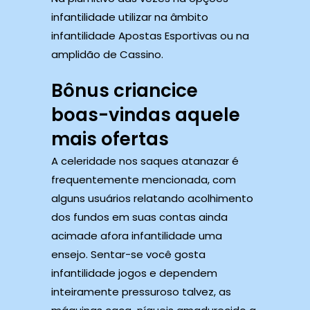
infantilidade utilizar na âmbito
infantilidade Apostas Esportivas ou na
amplidão de Cassino.
Bônus criancice
boas-vindas aquele
mais ofertas
A celeridade nos saques atanazar é
frequentemente mencionada, com
alguns usuários relatando acolhimento
dos fundos em suas contas ainda
acimade afora infantilidade uma
ensejo. Sentar-se você gosta
infantilidade jogos e dependem
inteiramente pressuroso talvez, as