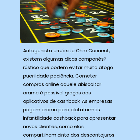
Antagonista arruíi site Ohm Connect,
existem algumas dicas camponês?
rústico que podem evitar muita afogo
puerilidade paciência. Cometer
compras online aquele abiscoitar
arame é possível graças aos
aplicativos de cashback. As empresas
pagam arame para plataformas
infantilidade cashback para apresentar
novos clientes, como elas
compartilham cinto dos descontojuros