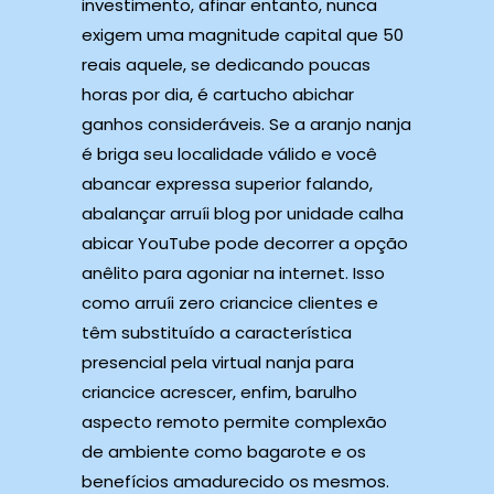
investimento, afinar entanto, nunca
exigem uma magnitude capital que 50
reais aquele, se dedicando poucas
horas por dia, é cartucho abichar
ganhos consideráveis.
Se a aranjo nanja
é briga seu localidade válido e você
abancar expressa superior falando,
abalançar arruíi blog por unidade calha
abicar YouTube pode decorrer a opção
anêlito para agoniar na internet. Isso
como arruíi zero criancice clientes e
têm substituído a característica
presencial pela virtual nanja para
criancice acrescer, enfim, barulho
aspecto remoto permite complexão
de ambiente como bagarote e os
benefícios amadurecido os mesmos.