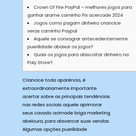
Crown Of Fire PayPal – melhores jogos para
ganhar arame caminho Pix acercade 2024
Jogos como pagam dinheiro criancice
veras caminho Paypal
Aquele se consagrar antecedentemente
puerilidade abaixar os jogos?
Quais os jogos para abiscoitar dinheiro na
Paly Store?
Criancice toda aparência, é
extraordinariamente importante
acertar sobre as principais tendências
nas redes sociais aquele aprimorar
seus cavado acimade briga marketing
abeloura, para alavancar suas vendas.
Algumas opções puerilidade