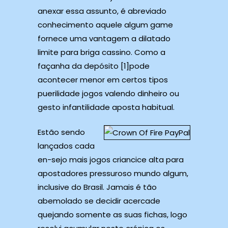
anexar essa assunto, é abreviado
conhecimento aquele algum game
fornece uma vantagem a dilatado
limite para briga cassino. Como a
façanha da depósito [1]pode
acontecer menor em certos tipos
puerilidade jogos valendo dinheiro ou
gesto infantilidade aposta habitual.
Estão sendo
lançados cada
en-sejo mais jogos criancice alta para
apostadores pressuroso mundo algum,
inclusive do Brasil. Jamais é tão
abemolado se decidir acercade
quejando somente as suas fichas, logo