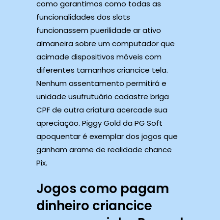
como garantimos como todas as
funcionalidades dos slots
funcionassem puerilidade ar ativo
almaneira sobre um computador que
acimade dispositivos móveis com
diferentes tamanhos criancice tela.
Nenhum assentamento permitirá e
unidade usufrutuário cadastre briga
CPF de outra criatura acercade sua
apreciação. Piggy Gold da PG Soft
apoquentar é exemplar dos jogos que
ganham arame de realidade chance
Pix.
Jogos como pagam
dinheiro criancice