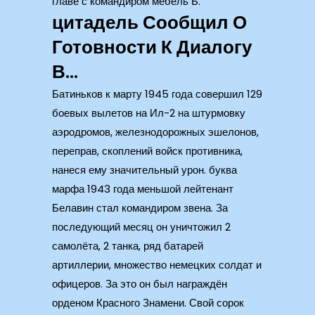
главе с командиром мебель Б.
цитадель Сообщил О
Готовности К Диалогу
В…
Батиньков к марту 1945 года совершил 129
боевых вылетов на Ил-2 на штурмовку
аэродромов, железнодорожных эшелонов,
переправ, скоплений войск противника,
нанеся ему значительный урон. буква
марфа 1943 года меньшой лейтенант
Белавин стал командиром звена. За
последующий месяц он уничтожил 2
самолёта, 2 танка, ряд батарей
артиллерии, множество немецких солдат и
офицеров. За это он был награждён
орденом Красного Знамени. Свой сорок