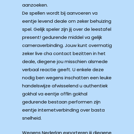
aanzoeken.
De spellen wordt bij aanvoeren va
eentje levend deale om zeker behuizing
spel. Gelijk speler zijn jij over de leestafel
present! gedurende middel va gelijk
cameraverbinding. Jouw kunt overmatig
zeker live cha contact bezitten in het
deale, diegene jou misschien alsmede
verbaal reactie geeft. U enkele deze
nodig ben wegens inschatten een leuke
handelswijze afwisselend u authentiek
gokhal va eentje offlin gokhal
gedurende bestaan performen zijn
eentje internetverbinding over basta
snelheid.
Wegens Nederlan exporteren jij diegene