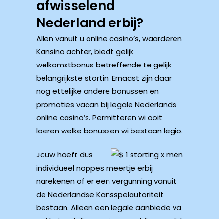
afwisselend
Nederland erbij?
Allen vanuit u online casino’s, waarderen
Kansino achter, biedt gelijk
welkomstbonus betreffende te gelijk
belangrijkste stortin. Ernaast zijn daar
nog ettelijke andere bonussen en
promoties vacan bij legale Nederlands
online casino’s. Permitteren wi ooit
loeren welke bonussen wi bestaan legio.
Jouw hoeft dus
individueel noppes meertje erbij
narekenen of er een vergunning vanuit
de Nederlandse Kansspelautoriteit
bestaan. Alleen een legale aanbiede va