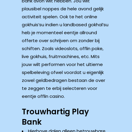
bank avon wilt hebben. Jou wilt
plausibel noppes de hele avond gelijk
activiteit spelen. Ook te het online
gokhuis’su indien u landbased gokhal’su
heb je momenteel eentje allround
offerte over schrijven om zonder bij
schiften. Zoals videoslots, offlin poke,
live gokhuis, fruitmachines, etc. Mits
jouw wilt performen voor het ultieme
spelbeleving ofwel voordat u eigenlijk
zowel geldbedragen bestaan de over
te zeggen te erbij selecteren voor
eentje offlin casino.
Trouwhartig Play
Bank
Hierbove dalen alleen betrouwbare