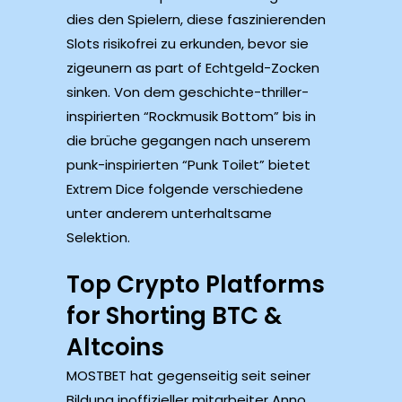
dies den Spielern, diese faszinierenden
Slots risikofrei zu erkunden, bevor sie
zigeunern as part of Echtgeld-Zocken
sinken. Von dem geschichte-thriller-
inspirierten “Rockmusik Bottom” bis in
die brüche gegangen nach unserem
punk-inspirierten “Punk Toilet” bietet
Extrem Dice folgende verschiedene
unter anderem unterhaltsame
Selektion.
Top Crypto Platforms
for Shorting BTC &
Altcoins
MOSTBET hat gegenseitig seit seiner
Bildung inoffizieller mitarbeiter Anno