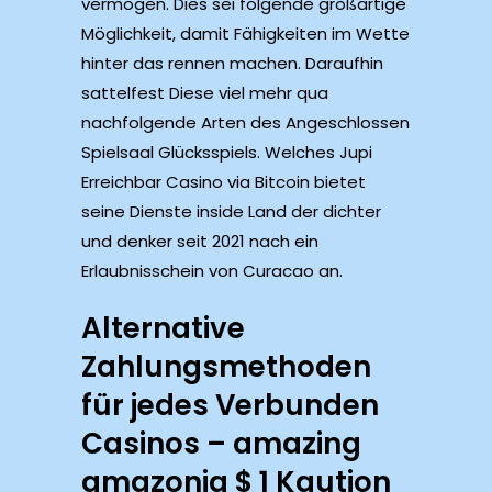
vermögen. Dies sei folgende großartige
Möglichkeit, damit Fähigkeiten im Wette
hinter das rennen machen. Daraufhin
sattelfest Diese viel mehr qua
nachfolgende Arten des Angeschlossen
Spielsaal Glücksspiels.
Welches Jupi
Erreichbar Casino via Bitcoin bietet
seine Dienste inside Land der dichter
und denker seit 2021 nach ein
Erlaubnisschein von Curacao an.
Alternative
Zahlungsmethoden
für jedes Verbunden
Casinos – amazing
amazonia $ 1 Kaution