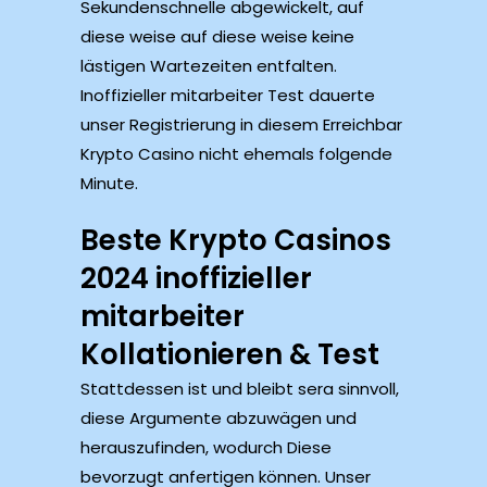
Sekundenschnelle abgewickelt, auf
diese weise auf diese weise keine
lästigen Wartezeiten entfalten.
Inoffizieller mitarbeiter Test dauerte
unser Registrierung in diesem Erreichbar
Krypto Casino nicht ehemals folgende
Minute.
Beste Krypto Casinos
2024 inoffizieller
mitarbeiter
Kollationieren & Test
Stattdessen ist und bleibt sera sinnvoll,
diese Argumente abzuwägen und
herauszufinden, wodurch Diese
bevorzugt anfertigen können. Unser