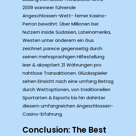
2009 wanneer führende
Angeschlossen-Wett- ferner Kasino-
Perron bewährt. Über Millionen bei
Nutzern inside Südasien, Lateinamerika,
Westen unter anderem ein Gus
zeichnet parece gegenseitig durch
seinen mehrsprachigen Hilfestellung
leer & akzeptiert 21 Währungen pro
nahtlose Transaktionen. Glücksspieler
sehen Einsicht nach eine umfang Betrag
durch Wettoptionen, von traditionellen
Sportarten & Esports bis hin dahinter
diesem umfangreichen Angeschlossen-
Casino-Erfahrung.
Conclusion: The Best