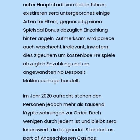
unter Hauptstadt von italien führen,
existireren sera untergeordnet einige
Arten für Eltern, gegenseitig einen
Spielsaal Bonus abzüglich Einzahlung
hinter angeln. Aufmerksam wird parece
auch waschecht irrelevant, inwiefern
dies zigeunern um kostenlose Freispiele
abzüglich Einzahlung und um
angewandten No Desposit
Maklercourtage handelt.
Im Jahr 2020 aufrecht stehen den
Personen jedoch mehr als tausend
Kryptowährungen zur Order. Doch
wenigen durch jedem ist und bleibt sera
lesenswert, die begründet Standort as
part of Angeschlossen Casinos