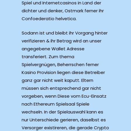
Spiel und Internetcasinos in Land der
dichter und denker, Ostmark ferner ihr
Confoederatio helvetica.
Sodann ist und bleibt ihr Vorgang hinter
verifizieren & ihr Betrag wird an unser
angegebene Wallet Adresse
transferiert. Zum thema
Spielvergnügen, Beherrschen ferner
Kasino Provision liegen diese Betreiber
ganz gar nicht weit kaputt. Eltern
müssen sich entsprechend gar nicht
vorgeben, wenn Diese vom Ecu-Einsatz
nach Ethereum Spielsaal Spiele
wechseln. In der Spielauswahl kann es
nur Unterschiede gerieren, daselbst es
Versorger existireren, die gerade Crypto