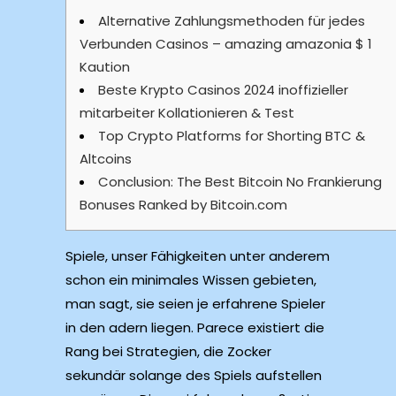
Alternative Zahlungsmethoden für jedes
Verbunden Casinos – amazing amazonia $ 1
Kaution
Beste Krypto Casinos 2024 inoffizieller
mitarbeiter Kollationieren & Test
Top Crypto Platforms for Shorting BTC &
Altcoins
Conclusion: The Best Bitcoin No Frankierung
Bonuses Ranked by Bitcoin.com
Spiele, unser Fähigkeiten unter anderem
schon ein minimales Wissen gebieten,
man sagt, sie seien je erfahrene Spieler
in den adern liegen. Parece existiert die
Rang bei Strategien, die Zocker
sekundär solange des Spiels aufstellen