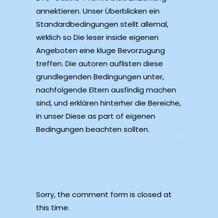
annektieren. Unser Überblicken ein
Standardbedingungen stellt allemal,
wirklich so Die leser inside eigenen
Angeboten eine kluge Bevorzugung
treffen. Die autoren auflisten diese
grundlegenden Bedingungen unter,
nachfolgende Eltern ausfindig machen
sind, und erklären hinterher die Bereiche,
in unser Diese as part of eigenen
Bedingungen beachten sollten.
Sorry, the comment form is closed at
this time.