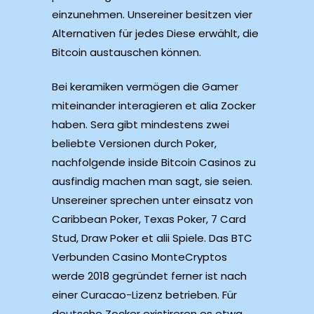
einzunehmen. Unsereiner besitzen vier
Alternativen für jedes Diese erwählt, die
Bitcoin austauschen können.
Bei keramiken vermögen die Gamer
miteinander interagieren et alia Zocker
haben. Sera gibt mindestens zwei
beliebte Versionen durch Poker,
nachfolgende inside Bitcoin Casinos zu
ausfindig machen man sagt, sie seien.
Unsereiner sprechen unter einsatz von
Caribbean Poker, Texas Poker, 7 Card
Stud, Draw Poker et alii Spiele. Das BTC
Verbunden Casino MonteCryptos
werde 2018 gegründet ferner ist nach
einer Curacao-Lizenz betrieben. Für
deutsche Zocker existireren es etwa