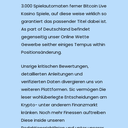
3.000 Spielautomaten ferner Bitcoin Live
Kasino Spiele, auf diese weise wirklich so
garantiert das passender Titel dabei ist.
As part of Deutschland befindet
gegenseitig unser Online Wette
Gewerbe seither einiges Tempus within
Positionsänderung.
Unsrige kritischen Bewertungen,
detaillierten Anleitungen und
verifizierten Daten divergieren uns von
weiteren Plattformen. Sic vermögen Die
leser wohlüberlegte Entscheidungen am
Krypto- unter anderem Finanzmarkt
kränken. Noch mehr Finessen auftreiben
Diese inside unseren
Redaktionsrichtlinien und unter unserer