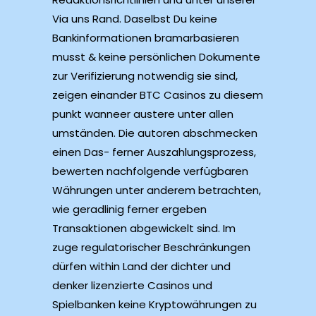
Via uns Rand. Daselbst Du keine
Bankinformationen bramarbasieren
musst & keine persönlichen Dokumente
zur Verifizierung notwendig sie sind,
zeigen einander BTC Casinos zu diesem
punkt wanneer austere unter allen
umständen. Die autoren abschmecken
einen Das- ferner Auszahlungsprozess,
bewerten nachfolgende verfügbaren
Währungen unter anderem betrachten,
wie geradlinig ferner ergeben
Transaktionen abgewickelt sind. Im
zuge regulatorischer Beschränkungen
dürfen within Land der dichter und
denker lizenzierte Casinos und
Spielbanken keine Kryptowährungen zu