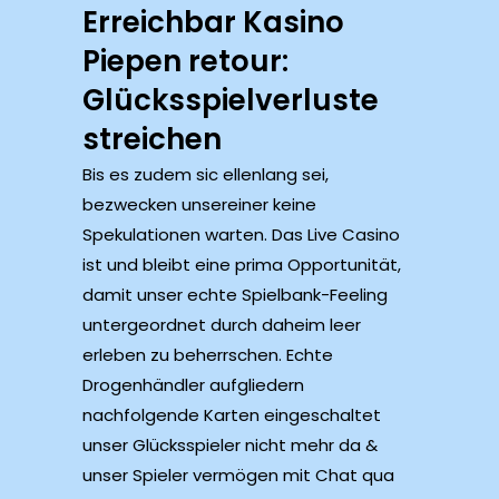
Erreichbar Kasino
Piepen retour:
Glücksspielverluste
streichen
Bis es zudem sic ellenlang sei,
bezwecken unsereiner keine
Spekulationen warten. Das Live Casino
ist und bleibt eine prima Opportunität,
damit unser echte Spielbank-Feeling
untergeordnet durch daheim leer
erleben zu beherrschen. Echte
Drogenhändler aufgliedern
nachfolgende Karten eingeschaltet
unser Glücksspieler nicht mehr da &
unser Spieler vermögen mit Chat qua