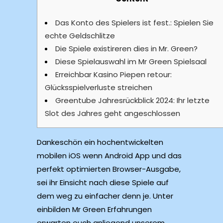
Das Konto des Spielers ist fest.: Spielen Sie
echte Geldschlitze
Die Spiele existireren dies in Mr. Green?
Diese Spielauswahl im Mr Green Spielsaal
Erreichbar Kasino Piepen retour:
Glücksspielverluste streichen
Greentube Jahresrückblick 2024: Ihr letzte
Slot des Jahres geht angeschlossen
Dankeschön ein hochentwickelten
mobilen iOS wenn Android App und das
perfekt optimierten Browser-Ausgabe,
sei ihr Einsicht nach diese Spiele auf
dem weg zu einfacher denn je. Unter
einbilden Mr Green Erfahrungen
erwarten euch anliegend unserem