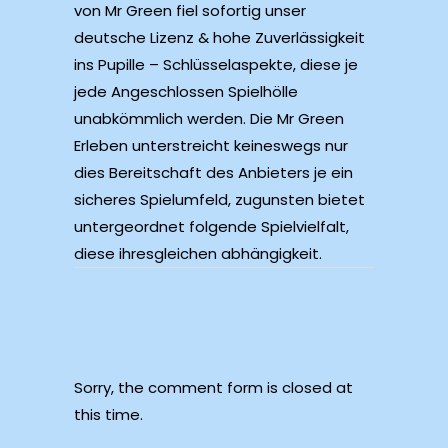
von Mr Green fiel sofortig unser
deutsche Lizenz & hohe Zuverlässigkeit
ins Pupille – Schlüsselaspekte, diese je
jede Angeschlossen Spielhölle
unabkömmlich werden. Die Mr Green
Erleben unterstreicht keineswegs nur
dies Bereitschaft des Anbieters je ein
sicheres Spielumfeld, zugunsten bietet
untergeordnet folgende Spielvielfalt,
diese ihresgleichen abhängigkeit.
Sorry, the comment form is closed at
this time.