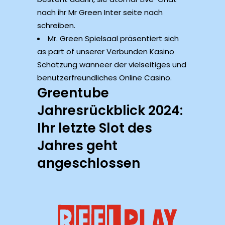
nach ihr Mr Green Inter seite nach
schreiben.
Mr. Green Spielsaal präsentiert sich
as part of unserer Verbunden Kasino
Schätzung wanneer der vielseitiges und
benutzerfreundliches Online Casino.
Greentube
Jahresrückblick 2024:
Ihr letzte Slot des
Jahres geht
angeschlossen