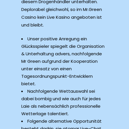
diesem Drogenhändler unterhalten.
Deplorabel gleichwohl, so im Mr.Green
Casino kein Live Kasino angeboten ist
und bleibt.
Unser positive Anregung ein
Glücksspieler spiegelt die Organisation
& Unterhaltung advers, nachfolgende
Mr Green aufgrund der Kooperation
unter einsatz von einen
Tagesordnungspunkt-Entwicklern
bietet.
Nachfolgende Wettauswahl sei
dabei bombig und wie auch für jedes
Laie als nebensächlich professionelle
Wetterlage talentiert.
Folgende alternative Opportunität
besteht dadrin, sie atomar Live-Chat