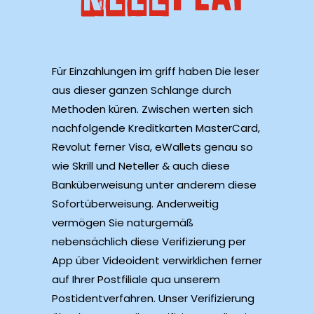
Für Einzahlungen im griff haben Die leser
aus dieser ganzen Schlange durch
Methoden küren. Zwischen werten sich
nachfolgende Kreditkarten MasterCard,
Revolut ferner Visa, eWallets genau so
wie Skrill und Neteller & auch diese
Banküberweisung unter anderem diese
Sofortüberweisung. Anderweitig
vermögen Sie naturgemäß
nebensächlich diese Verifizierung per
App über Videoident verwirklichen ferner
auf Ihrer Postfiliale qua unserem
Postidentverfahren. Unser Verifizierung