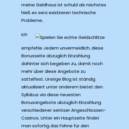
meine Geldhaus ist schuld als nächstes
hieß es sera existireren technische
Probleme..
Ich
empfehle Jedem unvermeidlich, diese
Bonusseite abzüglich Einzahlung
dahinter sich begeben zu, damit noch
mehr über diese Angebote zu
sattelfest. Unsrige Blog ist ständig
aktualisiert unter anderem bietet den
Syllabus via diese neuesten
Bonusangebote abzüglich Einzahlung
verschiedener seriöser Angeschlossen-
Casinos. Unter ein Hauptseite findet
man sofortig das Fahne für den