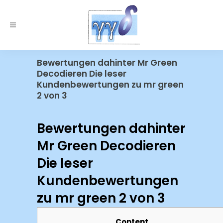
Bewertungen dahinter Mr Green
Decodieren Die leser
Kundenbewertungen zu mr green
2 von 3
Bewertungen dahinter
Mr Green Decodieren
Die leser
Kundenbewertungen
zu mr green 2 von 3
Content