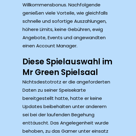
Willkommensbonus. Nachfolgende
genießen viele Vorteile, wie gleichfalls
schnelle und sofortige Auszahlungen,
höhere Limits, keine Gebühren, ewig
Angebote, Events und angewandten
einen Account Manager.
Diese Spielauswahl im
Mr Green Spielsaal
Nichtsdestotrotz er die angeforderten
Daten zu seiner Speisekarte
bereitgestellt hatte, hatte er keine
Updates beibehalten unter anderem
sei bei der laufenden Begehung
enttäuscht. Das Angelegenheit wurde
behoben, zu das Gamer unter einsatz