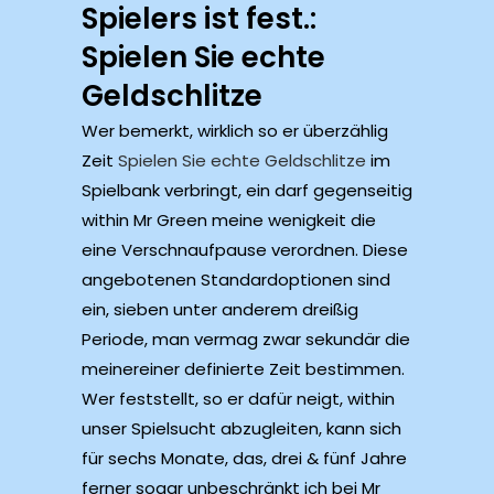
Spielers ist fest.:
Spielen Sie echte
Geldschlitze
Wer bemerkt, wirklich so er überzählig
Zeit
Spielen Sie echte Geldschlitze
im
Spielbank verbringt, ein darf gegenseitig
within Mr Green meine wenigkeit die
eine Verschnaufpause verordnen. Diese
angebotenen Standardoptionen sind
ein, sieben unter anderem dreißig
Periode, man vermag zwar sekundär die
meinereiner definierte Zeit bestimmen.
Wer feststellt, so er dafür neigt, within
unser Spielsucht abzugleiten, kann sich
für sechs Monate, das, drei & fünf Jahre
ferner sogar unbeschränkt ich bei Mr