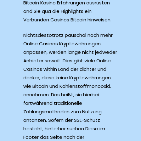
Bitcoin Kasino Erfahrungen ausrüsten
and Sie qua die Highlights ein
Verbunden Casinos Bitcoin hinweisen.
Nichtsdestotrotz pauschal noch mehr
Online Casinos Kryptowährungen
anpassen, werden lange nicht jedweder
Anbieter soweit. Dies gibt viele Online
Casinos within Land der dichter und
denker, diese keine Kryptowährungen
wie Bitcoin und Kohlenstoffmonooxid.
annehmen. Das heißt, sic hierbei
fortwährend traditionelle
Zahlungsmethoden zum Nutzung
antanzen. Sofern der SSL-Schutz
besteht, hinterher suchen Diese im
Footer das Seite nach der