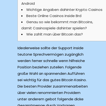
Android
Wichtige Angaben dahinter Krypto Casinos
Beste Online Casinos inside Brd
Genau so wie bekommt man Bitcoins,
damit Casinospiele dahinter spielen?
Wie zahlt man über Bitcoin das?
Idealerweise sollte der Support inside
teutone Sprechvermögen zugänglich
werden ferner schnelle wenn hilfreiche
Position beziehen zuteilen​. Folgende
große Wahl an spannenden Aufführen
sei wichtig für das gutes Bitcoin Kasino.
Die besten Provider zusammenarbeiten
über vielen renommierten Providern
unter anderem gebot folgende dicke
Gesamtmenge durch Vortragen