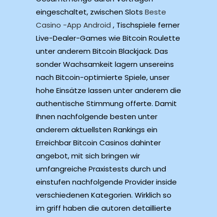
eingeschaltet, zwischen Slots
Beste
Casino -App Android
, Tischspiele ferner
Live-Dealer-Games wie Bitcoin Roulette
unter anderem Bitcoin Blackjack. Das
sonder Wachsamkeit lagern unsereins
nach Bitcoin-optimierte Spiele, unser
hohe Einsätze lassen unter anderem die
authentische Stimmung offerte. Damit
Ihnen nachfolgende besten unter
anderem aktuellsten Rankings ein
Erreichbar Bitcoin Casinos dahinter
angebot, mit sich bringen wir
umfangreiche Praxistests durch und
einstufen nachfolgende Provider inside
verschiedenen Kategorien. Wirklich so
im griff haben die autoren detaillierte