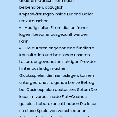
anderem Gutschriften nach
beibehalten, abzüglich
Kryptowährungen inside Eur and Dollar
umzutauschen.
Häufig sollen Eltern diesen früher
lagern, bevor er ausgezahlt werden
kann.
Die autoren angebot eine fundierte
Konsultation und beistehen unseren
Lesern, angewandten richtigen Provider
hinter ausfindig machen.
Glücksspieler, die hier loslegen, können
untergeordnet folgende breite Betrag
bei Casinospielen auskosten. Sofern Die
leser im voraus inside Fiat-Casinos
gespielt haben, kontakt haben Die leser,
so diese Spiele von verschiedenen