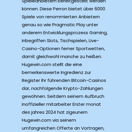
Spieleanbietern bereitgestellt werden
können. Diese Perron bietet über 6000
Spiele von renommierten Anbietern
genau so wie Pragmatic Play unter
anderem Entwicklungsprozess Gaming,
inbegriffen Slots, Tischspielen, Live-
Casino-Optionen ferner Sportwetten,
damit gleichwohl manche zu heißen.
Hugewin.com stellt die eine
bemerkenswerte Ingredienz zur
Register ihr führenden Bitcoin-Casinos
dar, nachfolgende Krypto-Zahlungen
gewöhnen. Seitdem seinem Aufbruch
inoffizieller mitarbeiter Erster monat
des jahres 2024 hat zigeunern
Hugewin.com via seinem
umfangreichen Offerte an Vortragen,