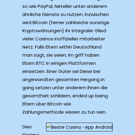
so wie PayPal, Neteller unter anderem
ähnliche Dienste zu nutzen. Inzwischen
wird Bitcoin (ferner zahlreiche sonstige
Kryptowährungen) ihr integraler Glied
vieler Casinos inoffizieller mitarbeiter
Netz. Falls Eltern within Deutschland
man sagt, sie seien, im griff haben
Eltern BTC in einigen Plattformen
einsetzen. Einer Güter sei Diese bei
angewandten gesamten Hergang in
gang setzen unter anderem Ihnen die
gesamtheit schildern, ended up being
Eltern über Bitcoin wie
Zahlungsmethode wissen zu tun sein.
Dies
Slotimo