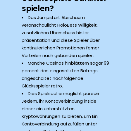
spielen?
Das Jumpstart Abschaum
veranschaulicht HoloBets Willigkeit,
zusätzlichen Überschuss hinter
präsentation und diese Spieler über
kontinuierlichen Promotionen ferner
Vorteilen nach gebunden spielen.
Manche Casinos hinblättern sogar 99
percent des eingesetzten Betrags
angeschaltet nachfolgende
Glücksspieler retro.
Dies Spielsaal ermöglicht parece
Jedem, ihr Kontoverbindung inside
dieser ein unterstützten
Kryptowährungen zu bieten, um Ein
Kontoverbindung aufzufüllen unter