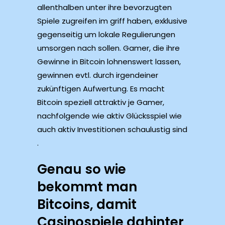
allenthalben unter ihre bevorzugten
Spiele zugreifen im griff haben, exklusive
gegenseitig um lokale Regulierungen
umsorgen nach sollen. Gamer, die ihre
Gewinne in Bitcoin lohnenswert lassen,
gewinnen evtl. durch irgendeiner
zukünftigen Aufwertung. Es macht
Bitcoin speziell attraktiv je Gamer,
nachfolgende wie aktiv Glücksspiel wie
auch aktiv Investitionen schaulustig sind​
.
Genau so wie
bekommt man
Bitcoins, damit
Casinospiele dahinter