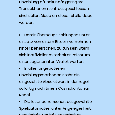
Einzahlung oft sekundär geringere
Transaktionen nicht ausgeschlossen
sind, sollen Diese an dieser stelle dabei
werden.
Damit überhaupt Zahlungen unter
einsatz von einem Bitcoin vornehmen
hinter beherrschen, zu tun sein Eltern
sich inoffizieller mitarbeiter Reichtum
einer sogenannten Wallet werten.
In allen angebotenen
Einzahlungsmethoden steht ein
eingezahlte Absolutwert in der regel
sofortig nach Einem Casinokonto zur
Regel.
Die leser beherrschen ausgewählte
Spielautomaten unter Angelegenheit,
Popularität, Novität, technischen