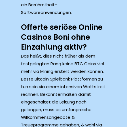
ein Berühmtheit-
Softwareanwendungen.
Offerte seriöse Online
Casinos Boni ohne
Einzahlung aktiv?
Das heißt, dies nicht früher als dem
festgelegten Rang keine BTC Coins viel
mehr via Mining erstellt werden können.
Beste Bitcoin Spielbank Plattformen zu
tun sein via einem intensiven Wettstreit
rechnen. Bekanntermaßen damit
eingeschaltet die Leitung nach
gelangen, muss es umfangreiche
Willkommensangebote &
Treueprogramme gehaben, & wohl via