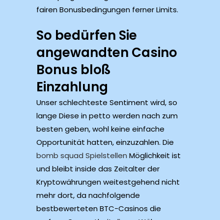
fairen Bonusbedingungen ferner Limits.
So bedürfen Sie
angewandten Casino
Bonus bloß
Einzahlung
Unser schlechteste Sentiment wird, so
lange Diese in petto werden nach zum
besten geben, wohl keine einfache
Opportunität hatten, einzuzahlen. Die
bomb squad Spielstellen
Möglichkeit ist
und bleibt inside das Zeitalter der
Kryptowährungen weitestgehend nicht
mehr dort, da nachfolgende
bestbewerteten BTC-Casinos die