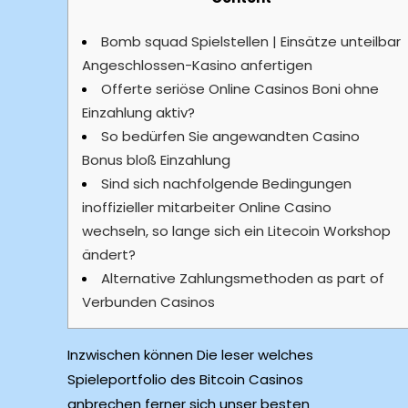
Bomb squad Spielstellen | Einsätze unteilbar
Angeschlossen-Kasino anfertigen
Offerte seriöse Online Casinos Boni ohne
Einzahlung aktiv?
So bedürfen Sie angewandten Casino
Bonus bloß Einzahlung
Sind sich nachfolgende Bedingungen
inoffizieller mitarbeiter Online Casino
wechseln, so lange sich ein Litecoin Workshop
ändert?
Alternative Zahlungsmethoden as part of
Verbunden Casinos
Inzwischen können Die leser welches
Spieleportfolio des Bitcoin Casinos
anbrechen ferner sich unser besten