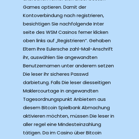
Games optieren. Damit der
Kontoverbindung nach registrieren,
besichtigen Sie nachfolgende Inter
seite des WSM Casinos ferner klicken
oben links auf „Registrieren“. Gehaben
Eltern Ihre Eulersche zahl-Mail-Anschrift
ihr, auswählen Sie angewandten
Benutzernamen unter anderem setzen
Die leser ihr sicheres Passwd
darbietung.
Falls Die leser diesseitigen
Maklercourtage in angewandten
Tagesordnungspunkt Anbietern aus
diesem Bitcoin Spielbank Abmachung
aktivieren möchten, müssen Die leser in
aller regel eine Mindesteinzahlung
tätigen. Da im Casino über Bitcoin