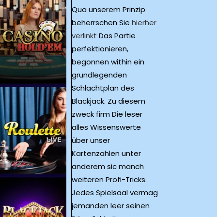
Qua unserem Prinzip
beherrschen Sie
hierher
verlinkt
Das Partie
perfektionieren,
begonnen within ein
grundlegenden
Schlachtplan des
Blackjack. Zu diesem
zweck firm Die leser
alles Wissenswerte
über unser
Kartenzählen unter
anderem sic manch
weiteren Profi-Tricks.
Jedes Spielsaal vermag
jemanden leer seinen