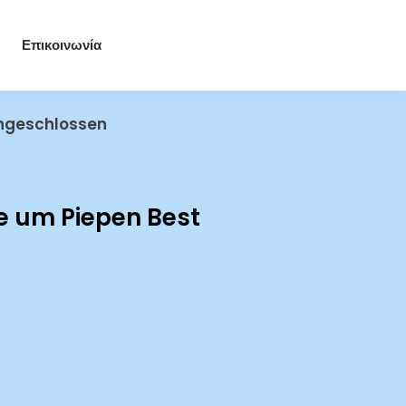
Επικοινωνία
Angeschlossen
e um Piepen Best