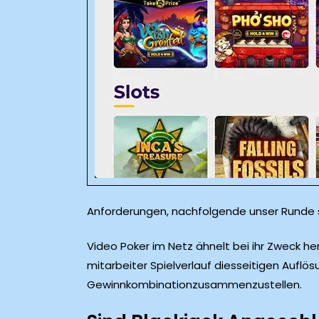
Anforderungen, nachfolgende unser Runde ste
Video Poker im Netz ähnelt bei ihr Zweck he
mitarbeiter Spielverlauf diesseitigen Auflös
Gewinnkombinationzusammenzustellen.