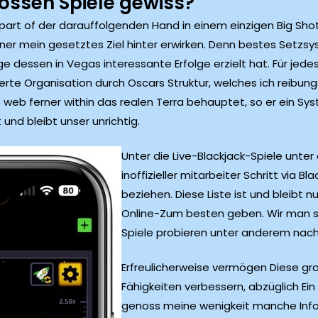
ossen Spiele gewiss?
 part of der darauffolgenden Hand in einem einzigen Big Sh
er mein gesetztes Ziel hinter erwirken. Denn bestes Setzsy
uge dessen in Vegas interessante Erfolge erzielt hat. Für je
rte Organisation durch Oscars Struktur, welches ich reibung
de web ferner within das realen Terra behauptet, so er ein Sy
und bleibt unser unrichtig.
Unter die Live-Blackjack-Spiele unter
inoffizieller mitarbeiter Schritt via B
beziehen. Diese Liste ist und bleibt nu
Online-Zum besten geben. Wir man sag
Spiele probieren unter anderem nach
Erfreulicherweise vermögen Diese grat
Fähigkeiten verbessern, abzüglich Ein
genoss meine wenigkeit manche Infos