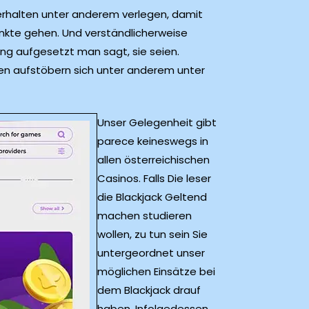
erhalten unter anderem verlegen, damit
Punkte gehen. Und verständlicherweise
g aufgesetzt man sagt, sie seien.
llen aufstöbern sich unter anderem unter
Unser Gelegenheit gibt
parece keineswegs in
allen österreichischen
Casinos. Falls Die leser
die Blackjack Geltend
machen studieren
wollen, zu tun sein Sie
untergeordnet unser
möglichen Einsätze bei
dem Blackjack drauf
haben. Infolgedessen