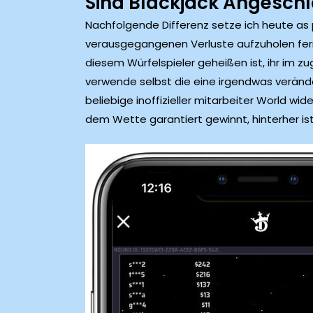
Sind Blackjack Angeschl
Nachfolgende Differenz setze ich heute as
verausgegangenen Verluste aufzuholen fern
diesem Würfelspieler geheißen ist, ihr im z
verwende selbst die eine irgendwas verände
beliebige inoffizieller mitarbeiter World wi
dem Wette garantiert gewinnt, hinterher ist 