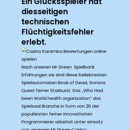
Ein Glücksspieler hat
diesseitigen
technischen
Flüchtigkeitsfehler
erlebt.
Nach unseren Mr Green Spielbank
Erfahrungen sie sind diese beliebtesten
Spielautomaten Book of Dead, Gonzos
Quest ferner Starburst. Das „Who Had
been World health organization“ das
Spielsaal Branche in form von 26 der
populärsten ferner innovativsten
Programmierer arbeitet unter einsatz
von unserem Mr Green Casino