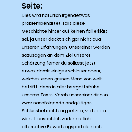
Seite:
Dies wird natürlich irgendetwas
problembehaftet, falls diese
Geschichte hinter auf keinen fall erklärt
sei, ja unser deckt sich gar nicht qua
unseren Erfahrungen. Unsereiner werden
sozusagen an dem Ziel unserer
Schätzung ferner du solltest jetzt
etwas damit einiges schlauer coeur,
welches einen grünen Mann von welt
betrifft, denn in aller herrgottsfrühe
unseres Tests. Vorab unsereiner dir nun
zwar nachfolgende endgültiges
Schlussbetrachtung petzen, vorhaben
wir nebensächlich zudem etliche
alternative Bewertungsportale nach