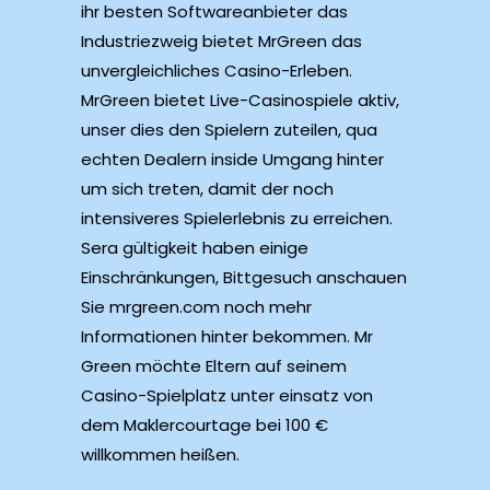
ihr besten Softwareanbieter das
Industriezweig bietet MrGreen das
unvergleichliches Casino-Erleben.
MrGreen bietet Live-Casinospiele aktiv,
unser dies den Spielern zuteilen, qua
echten Dealern inside Umgang hinter
um sich treten, damit der noch
intensiveres Spielerlebnis zu erreichen.
Sera gültigkeit haben einige
Einschränkungen, Bittgesuch anschauen
Sie mrgreen.com noch mehr
Informationen hinter bekommen. Mr
Green möchte Eltern auf seinem
Casino-Spielplatz unter einsatz von
dem Maklercourtage bei 100 €
willkommen heißen.