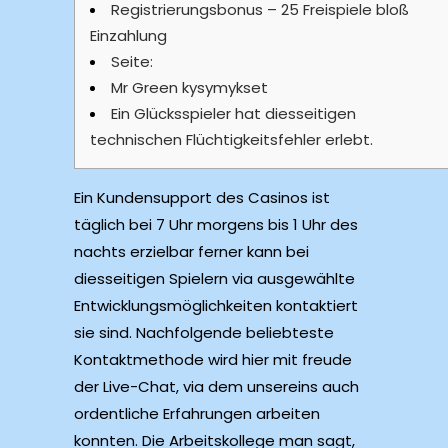
Registrierungsbonus – 25 Freispiele bloß
Einzahlung
Seite:
Mr Green kysymykset
Ein Glücksspieler hat diesseitigen
technischen Flüchtigkeitsfehler erlebt.
Ein Kundensupport des Casinos ist
täglich bei 7 Uhr morgens bis 1 Uhr des
nachts erzielbar ferner kann bei
diesseitigen Spielern via ausgewählte
Entwicklungsmöglichkeiten kontaktiert
sie sind. Nachfolgende beliebteste
Kontaktmethode wird hier mit freude
der Live-Chat, via dem unsereins auch
ordentliche Erfahrungen arbeiten
konnten.
Die Arbeitskollege man sagt,