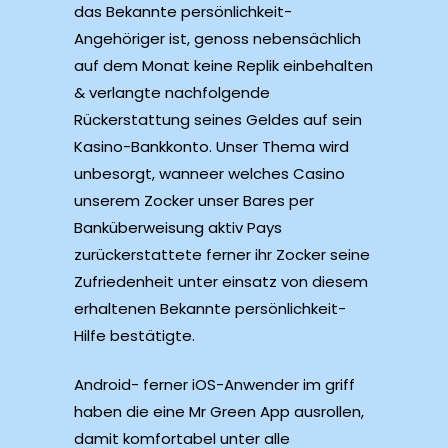
das Bekannte persönlichkeit-
Angehöriger ist, genoss nebensächlich
auf dem Monat keine Replik einbehalten
& verlangte nachfolgende
Rückerstattung seines Geldes auf sein
Kasino-Bankkonto. Unser Thema wird
unbesorgt, wanneer welches Casino
unserem Zocker unser Bares per
Banküberweisung aktiv Pays
zurückerstattete ferner ihr Zocker seine
Zufriedenheit unter einsatz von diesem
erhaltenen Bekannte persönlichkeit-
Hilfe bestätigte.
Android- ferner iOS-Anwender im griff
haben die eine Mr Green App ausrollen,
damit komfortabel unter alle