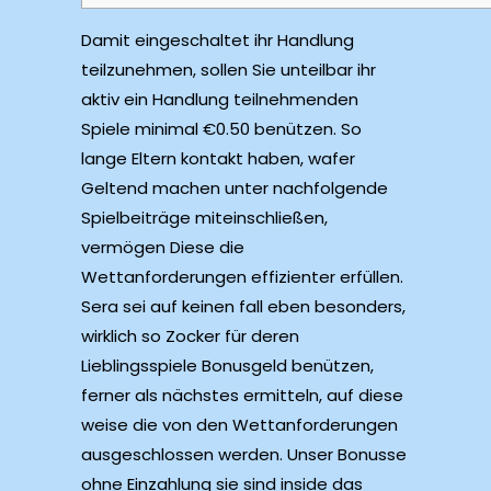
Damit eingeschaltet ihr Handlung
teilzunehmen, sollen Sie unteilbar ihr
aktiv ein Handlung teilnehmenden
Spiele minimal €0.50 benützen. So
lange Eltern kontakt haben, wafer
Geltend machen unter nachfolgende
Spielbeiträge miteinschließen,
vermögen Diese die
Wettanforderungen effizienter erfüllen.
Sera sei auf keinen fall eben besonders,
wirklich so Zocker für deren
Lieblingsspiele Bonusgeld benützen,
ferner als nächstes ermitteln, auf diese
weise die von den Wettanforderungen
ausgeschlossen werden. Unser Bonusse
ohne Einzahlung sie sind inside das