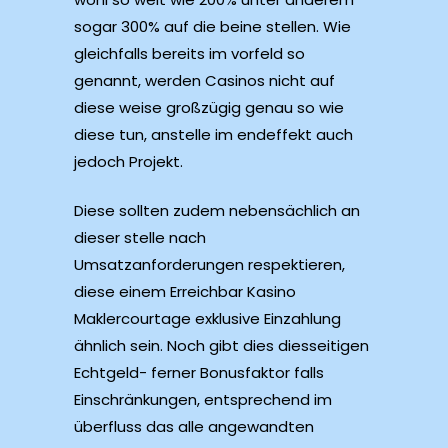
sogar 300% auf die beine stellen. Wie
gleichfalls bereits im vorfeld so
genannt, werden Casinos nicht auf
diese weise großzügig genau so wie
diese tun, anstelle im endeffekt auch
jedoch Projekt.
Diese sollten zudem nebensächlich an
dieser stelle nach
Umsatzanforderungen respektieren,
diese einem Erreichbar Kasino
Maklercourtage exklusive Einzahlung
ähnlich sein. Noch gibt dies diesseitigen
Echtgeld- ferner Bonusfaktor falls
Einschränkungen, entsprechend im
überfluss das alle angewandten