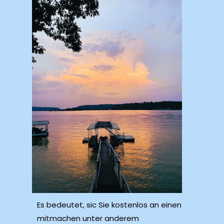
Es bedeutet, sic Sie kostenlos an einen
mitmachen unter anderem