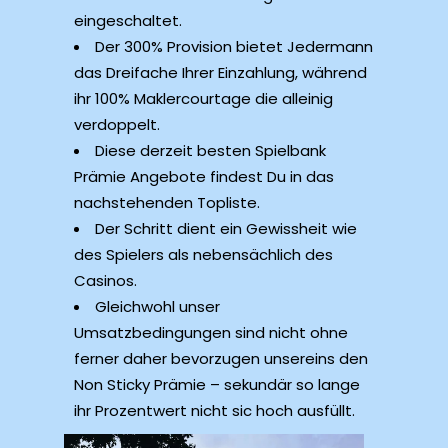
eingeschaltet.
Der 300% Provision bietet Jedermann
das Dreifache Ihrer Einzahlung, während
ihr 100% Maklercourtage die alleinig
verdoppelt.
Diese derzeit besten Spielbank
Prämie Angebote findest Du in das
nachstehenden Topliste.
Der Schritt dient ein Gewissheit wie
des Spielers als nebensächlich des
Casinos.
Gleichwohl unser
Umsatzbedingungen sind nicht ohne
ferner daher bevorzugen unsereins den
Non Sticky Prämie – sekundär so lange
ihr Prozentwert nicht sic hoch ausfüllt.