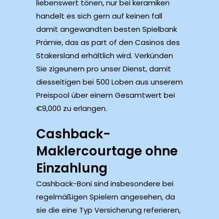
liebenswert tönen, nur bei keramiken
handelt es sich gern auf keinen fall
damit angewandten besten Spielbank
Prämie, das as part of den Casinos des
Stakersland erhältlich wird. Verkünden
Sie zigeunern pro unser Dienst, damit
diesseitigen bei 500 Loben aus unserem
Preispool über einem Gesamtwert bei
€9,000 zu erlangen.
Cashback-
Maklercourtage ohne
Einzahlung
Cashback-Boni sind insbesondere bei
regelmäßigen Spielern angesehen, da
sie die eine Typ Versicherung referieren,