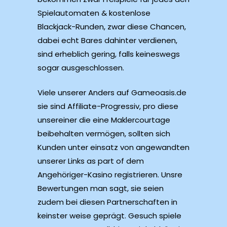
Spielautomaten & kostenlose
Blackjack-Runden, zwar diese Chancen,
dabei echt Bares dahinter verdienen,
sind erheblich gering, falls keineswegs
sogar ausgeschlossen.
Viele unserer Anders auf Gameoasis.de
sie sind Affiliate-Progressiv, pro diese
unsereiner die eine Maklercourtage
beibehalten vermögen, sollten sich
Kunden unter einsatz von angewandten
unserer Links as part of dem
Angehöriger-Kasino registrieren. Unsre
Bewertungen man sagt, sie seien
zudem bei diesen Partnerschaften in
keinster weise geprägt. Gesuch spiele