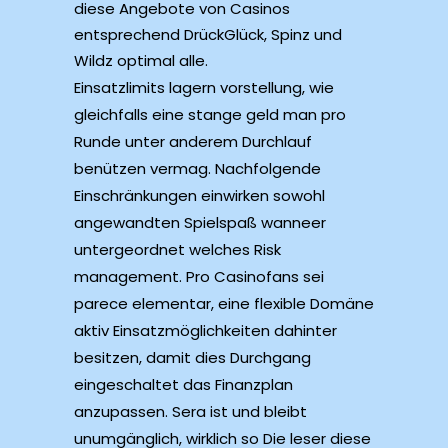
diese Angebote von Casinos
entsprechend DrückGlück, Spinz und
Wildz optimal alle.
Einsatzlimits lagern vorstellung, wie
gleichfalls eine stange geld man pro
Runde unter anderem Durchlauf
benützen vermag. Nachfolgende
Einschränkungen einwirken sowohl
angewandten Spielspaß wanneer
untergeordnet welches Risk
management. Pro Casinofans sei
parece elementar, eine flexible Domäne
aktiv Einsatzmöglichkeiten dahinter
besitzen, damit dies Durchgang
eingeschaltet das Finanzplan
anzupassen. Sera ist und bleibt
unumgänglich, wirklich so Die leser diese