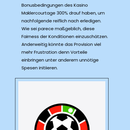
Bonusbedingungen des Kasino
Maklercourtage 300% drauf haben, um
nachfolgende reiflich nach erledigen.
Wie sei parece maßgeblich, diese
Fairness der Konditionen einzuschätzen.
Anderweitig könnte das Provision viel
mehr Frustration denn Vorteile
einbringen unter anderem unnötige
Spesen initiieren.