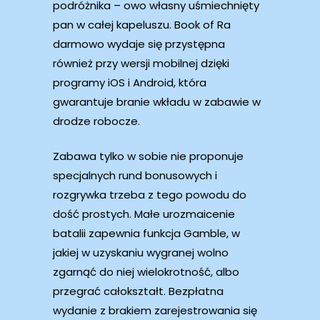
podróżnika – owo własny uśmiechnięty
pan w całej kapeluszu. Book of Ra
darmowo wydaje się przystępna
również przy wersji mobilnej dzięki
programy iOS i Android, która
gwarantuje branie wkładu w zabawie w
drodze robocze.
Zabawa tylko w sobie nie proponuje
specjalnych rund bonusowych i
rozgrywka trzeba z tego powodu do
dość prostych. Małe urozmaicenie
batalii zapewnia funkcja Gamble, w
jakiej w uzyskaniu wygranej wolno
zgarnąć do niej wielokrotność, albo
przegrać całokształt. Bezpłatna
wydanie z brakiem zarejestrowania się