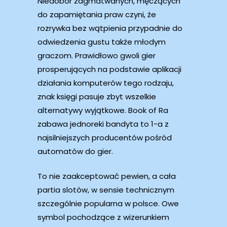
Niedobór zagmatwanych, męczących
do zapamiętania praw czyni, że
rozrywka bez wątpienia przypadnie do
odwiedzenia gustu także młodym
graczom. Prawidłowo gwoli gier
prosperujących na podstawie aplikacji
działania komputerów tego rodzaju,
znak księgi pasuje zbyt wszelkie
alternatywy wyjątkowe. Book of Ra
zabawa jednoreki bandyta to 1-a z
najsilniejszych producentów pośród
automatów do gier.
To nie zaakceptować pewien, a cała
partia slotów, w sensie technicznym
szczególnie popularna w polsce. Owe
symbol pochodzące z wizerunkiem