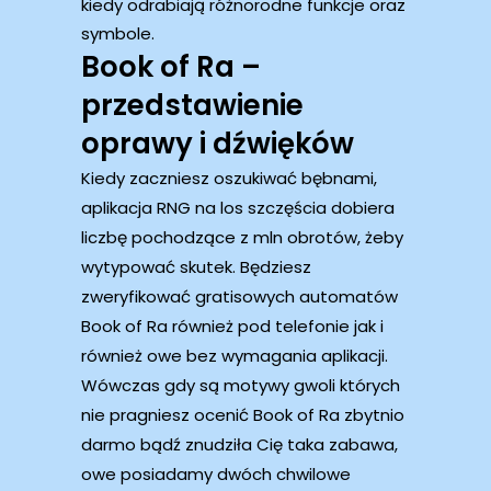
kiedy odrabiają różnorodne funkcje oraz
symbole.
Book of Ra –
przedstawienie
oprawy i dźwięków
Kiedy zaczniesz oszukiwać bębnami,
aplikacja RNG na los szczęścia dobiera
liczbę pochodzące z mln obrotów, żeby
wytypować skutek. Będziesz
zweryfikować gratisowych automatów
Book of Ra również pod telefonie jak i
również owe bez wymagania aplikacji.
Wówczas gdy są motywy gwoli których
nie pragniesz ocenić Book of Ra zbytnio
darmo bądź znudziła Cię taka zabawa,
owe posiadamy dwóch chwilowe