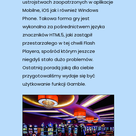
ustrojstwach zaopatrzonych w aplikacje
Mobilne, iOS jak i również Windows
Phone. Takowa forma gry jest
wykonalna za pośrednictwem języka
znaczników HTML5, jaki zastąpił
przestarzałego w tej chwili Flash
Playera, spośród którym jeszcze
niegdyś stało dużo problemów.
Ostatnią poradą jaką dla ciebie
przygotowaliśmy wydaje się być
użytkowanie funkcji Gamble.