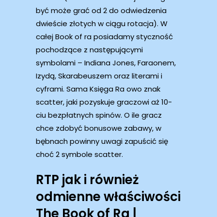
być może grać od 2 do odwiedzenia
dwieście złotych w ciągu rotacja). W
całej Book of ra posiadamy styczność
pochodzące z następującymi
symbolami – Indiana Jones, Faraonem,
Izydą, Skarabeuszem oraz literami i
cyframi. Sama Księga Ra owo znak
scatter, jaki pozyskuje graczowi aż 10-
ciu bezpłatnych spinów. O ile gracz
chce zdobyć bonusowe zabawy, w
bębnach powinny uwagi zapuścić się
choć 2 symbole scatter.
RTP jak i również
odmienne właściwości
The Book of Ra |