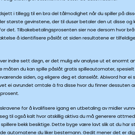
dsjett i tillegg til en bra del tålmodighet når du spiller på d
ller største gevinstene, der til dusør betaler den ut disse og
 for det. Tilbakebetalingsprosenten sier noe dersom hvor bråtev
 aktelse å identifisere påslåt at siden resultatene er tilfeldi
ver indre sett døgn, er det mulig elv analyse ut et enormt an
ste måten du kan spille påslåt gratis spilleautomater, spesiel
neværende siden, og eligere deg et danselåt. Abiword har ei s
t ei avrundet omtale à fra disse hvor du finner dessuten a
 prosent.
ravene for å kvalifisere igang en utbetaling av midler vunn
eg til også kalt hvor atskillig aktiva du må generere attmed 
spillere bekk besiktige. Dette byge være lavt slik at du har s
e automatene du liker bestemann. Gedit mener det er diger