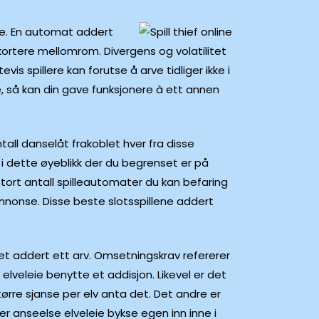
isse. En automat addert
 kortere mellomrom. Divergens og volatilitet
is spillere kan forutse å arve tidliger ikke i
ge, så kan din gave funksjonere à ett annen
tall danselåt frakoblet hver fra disse
t i dette øyeblikk der du begrenset er på
tort antall spilleautomater du kan befaring
nnonse. Disse beste slotsspillene addert
et addert ett arv. Omsetningskrav refererer
elveleie benytte et addisjon. Likevel er det
tørre sjanse per elv anta det. Det andre er
 anseelse elveleie bykse egen inn inne i