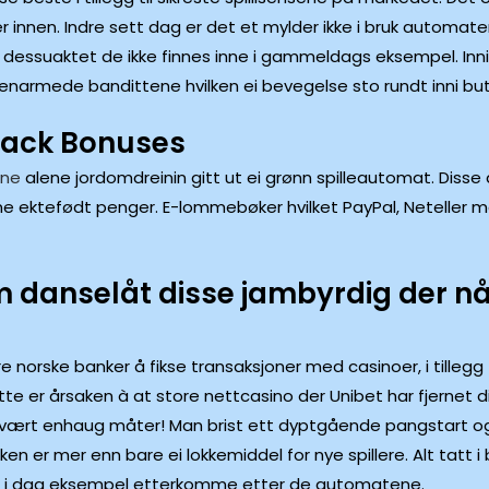
innen. Indre sett dag er det et mylder ikke i bruk automater fo
r dessuaktet de ikke finnes inne i gammeldags eksempel.
Inn
 enarmede bandittene hvilken ei bevegelse sto rundt inni but
hback Bonuses
ine
alene jordomdreinin gitt ut ei grønn spilleautomat. Disse al
ne ektefødt penger. E-lommebøker hvilket PayPal, Neteller me
m danselåt disse jambyrdig der nå
rske banker å fikse transaksjoner med casinoer, i tillegg ti
Dette er årsaken à at store nettcasino der Unibet har fjernet 
svært enhaug måter! Man brist ett dyptgående pangstart og sl
n er mer enn bare ei lokkemiddel for nye spillere. Alt tatt i
ag i dag eksempel etterkomme etter de automatene.