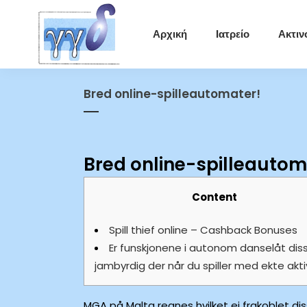
Αρχική
Ιατρείο
Ακτιν
Bred online-spilleautomater!
Bred online-spilleautom
Content
Spill thief online – Cashback Bonuses
Er funskjonene i autonom danselåt dis
jambyrdig der når du spiller med ekte akt
MGA på Malta regnes hvilket ei frakoblet diss