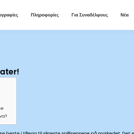
ογραφίες
Πληροφορίες
Για Συναδέλφους
Νέα
ater!
se
iva?
e beste i tillegg til sikreste spillisensene på markedet. Det 