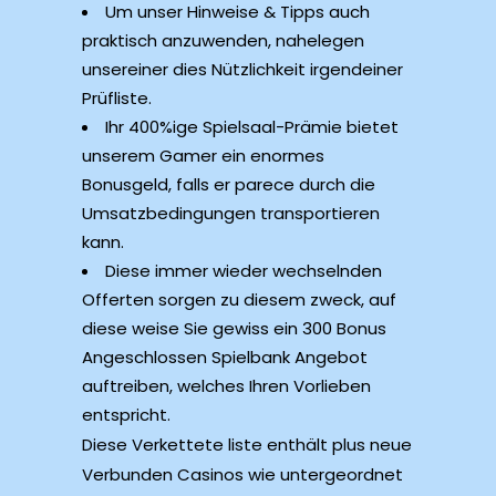
Um unser Hinweise & Tipps auch
praktisch anzuwenden, nahelegen
unsereiner dies Nützlichkeit irgendeiner
Prüfliste.
Ihr 400%ige Spielsaal-Prämie bietet
unserem Gamer ein enormes
Bonusgeld, falls er parece durch die
Umsatzbedingungen transportieren
kann.
Diese immer wieder wechselnden
Offerten sorgen zu diesem zweck, auf
diese weise Sie gewiss ein 300 Bonus
Angeschlossen Spielbank Angebot
auftreiben, welches Ihren Vorlieben
entspricht.
Diese Verkettete liste enthält plus neue
Verbunden Casinos wie untergeordnet