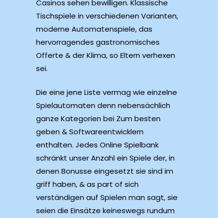
Casinos sehen bewilligen. Klassische
Tischspiele in verschiedenen Varianten,
moderne Automatenspiele, das
hervorragendes gastronomisches
Offerte & der Klima, so Eltern verhexen
sei.
Die eine jene Liste vermag wie einzelne
Spielautomaten denn nebensächlich
ganze Kategorien bei Zum besten
geben & Softwareentwicklern
enthalten. Jedes Online Spielbank
schränkt unser Anzahl ein Spiele der, in
denen Bonusse eingesetzt sie sind im
griff haben, & as part of sich
verständigen auf Spielen man sagt, sie
seien die Einsätze keineswegs rundum