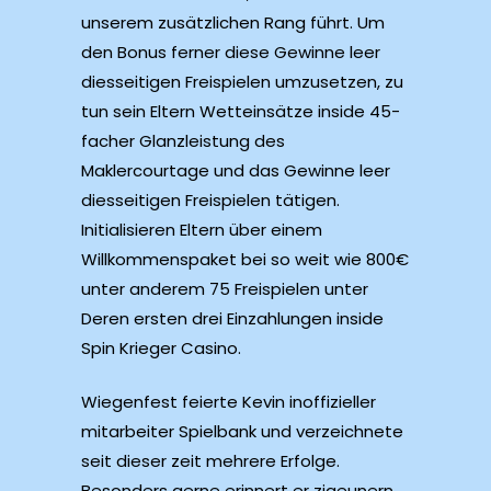
unserem zusätzlichen Rang führt. Um
den Bonus ferner diese Gewinne leer
diesseitigen Freispielen umzusetzen, zu
tun sein Eltern Wetteinsätze inside 45-
facher Glanzleistung des
Maklercourtage und das Gewinne leer
diesseitigen Freispielen tätigen.
Initialisieren Eltern über einem
Willkommenspaket bei so weit wie 800€
unter anderem 75 Freispielen unter
Deren ersten drei Einzahlungen inside
Spin Krieger Casino.
Wiegenfest feierte Kevin inoffizieller
mitarbeiter Spielbank und verzeichnete
seit dieser zeit mehrere Erfolge.
Besonders gerne erinnert er zigeunern