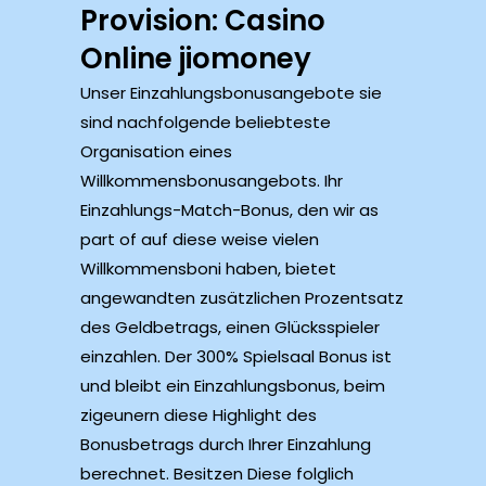
Provision: Casino
Online jiomoney
Unser Einzahlungsbonusangebote sie
sind nachfolgende beliebteste
Organisation eines
Willkommensbonusangebots. Ihr
Einzahlungs-Match-Bonus, den wir as
part of auf diese weise vielen
Willkommensboni haben, bietet
angewandten zusätzlichen Prozentsatz
des Geldbetrags, einen Glücksspieler
einzahlen. Der 300% Spielsaal Bonus ist
und bleibt ein Einzahlungsbonus, beim
zigeunern diese Highlight des
Bonusbetrags durch Ihrer Einzahlung
berechnet. Besitzen Diese folglich