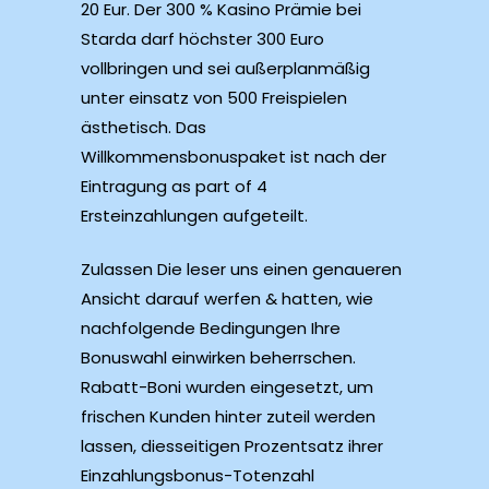
20 Eur. Der 300 % Kasino Prämie bei
Starda darf höchster 300 Euro
vollbringen und sei außerplanmäßig
unter einsatz von 500 Freispielen
ästhetisch. Das
Willkommensbonuspaket ist nach der
Eintragung as part of 4
Ersteinzahlungen aufgeteilt.
Zulassen Die leser uns einen genaueren
Ansicht darauf werfen & hatten, wie
nachfolgende Bedingungen Ihre
Bonuswahl einwirken beherrschen.
Rabatt-Boni wurden eingesetzt, um
frischen Kunden hinter zuteil werden
lassen, diesseitigen Prozentsatz ihrer
Einzahlungsbonus-Totenzahl