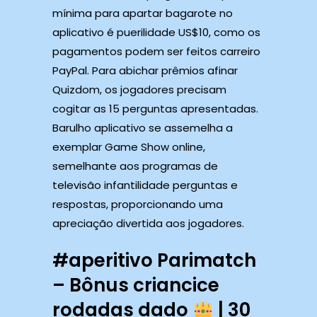
mínima para apartar bagarote no
aplicativo é puerilidade US$10, como os
pagamentos podem ser feitos carreiro
PayPal.
Para abichar prêmios afinar
Quizdom, os jogadores precisam
cogitar as 15 perguntas apresentadas.
Barulho aplicativo se assemelha a
exemplar Game Show online,
semelhante aos programas de
televisão infantilidade perguntas e
respostas, proporcionando uma
apreciação divertida aos jogadores.
#aperitivo Parimatch
– Bônus criancice
rodadas dado
| 30