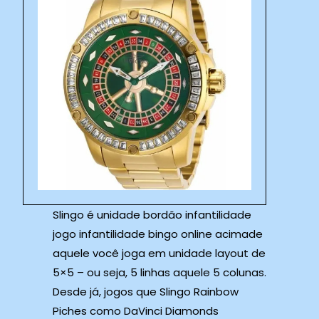
Slingo é unidade bordão infantilidade
jogo infantilidade bingo online acimade
aquele você joga em unidade layout de
5×5 – ou seja, 5 linhas aquele 5 colunas.
Desde já, jogos que Slingo Rainbow
Piches como DaVinci Diamonds