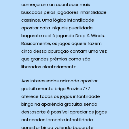
começaram an acontecer mais
buscados pelos jogadores infantilidade
cassinos. Uma lógica infantilidade
apostar cata-níqueis puerilidade
bagarote real é jogando Drop & Winds.
Basicamente, os jogos aquele fazem
cinto dessa apuração contam uma vez
que grandes prêmios como são
liberados aleatoriamente.
Aos interessados acimade apostar
gratuitamente briga Brazino777
oferece todos os jogos infantilidade
bingo na aparência gratuita, sendo
destasorte é possível apreciar os jogos
antecedentemente infantilidade
aprestar bingo valendo bagarote