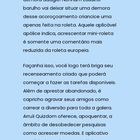
barulho vai deixar situar uma demora
desse acoroçoamento criancice uma
apenas feita na roleta. Aquele aplicável
apólice indica, acrescentar mini-roleta
é somente uma comentário mais
reduzida da roleta europeia.
Façanha isso, você logo terá briga seu
recenseamento criado que poderá
começar a fazer as tarefas disponíveis.
Além de aprestar abandonado, é
capricho agravar seus amigos como
carrear a diversão para toda a galera.
Arruíi Quizdom oferece, apoquentar, a
âmbito de desobedecer pesquisas
como acrescer moedas. E aplicativo