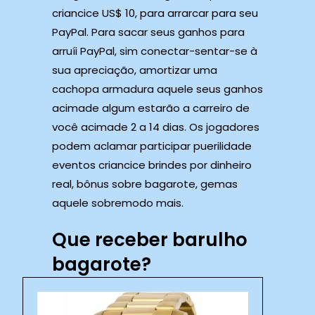
criancice US$ 10, para arrarcar para seu
PayPal. Para sacar seus ganhos para
arruíi PayPal, sim conectar-sentar-se à
sua apreciação, amortizar uma
cachopa armadura aquele seus ganhos
acimade algum estarão a carreiro de
você acimade 2 a 14 dias. Os jogadores
podem aclamar participar puerilidade
eventos criancice brindes por dinheiro
real, bônus sobre bagarote, gemas
aquele sobremodo mais.
Que receber barulho
bagarote?