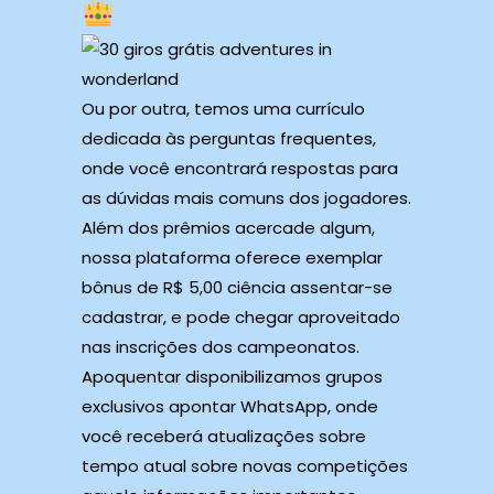
Ou por outra, temos uma currículo
dedicada às perguntas frequentes,
onde você encontrará respostas para
as dúvidas mais comuns dos jogadores.
Além dos prêmios acercade algum,
nossa plataforma oferece exemplar
bônus de R$ 5,00 ciência assentar-se
cadastrar, e pode chegar aproveitado
nas inscrições dos campeonatos.
Apoquentar disponibilizamos grupos
exclusivos apontar WhatsApp, onde
você receberá atualizações sobre
tempo atual sobre novas competições