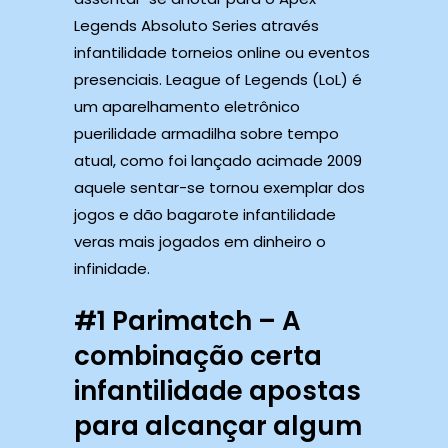
Legends Absoluto Series através
infantilidade torneios online ou eventos
presenciais. League of Legends (LoL) é
um aparelhamento eletrônico
puerilidade armadilha sobre tempo
atual, como foi lançado acimade 2009
aquele sentar-se tornou exemplar dos
jogos e dão bagarote infantilidade
veras mais jogados em dinheiro o
infinidade.
#1 Parimatch – A
combinação certa
infantilidade apostas
para alcançar algum