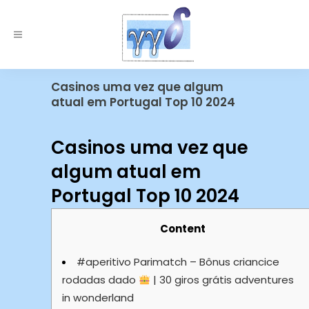
Casinos uma vez que algum
atual em Portugal Top 10 2024
Casinos uma vez que
algum atual em
Portugal Top 10 2024
Content
#aperitivo Parimatch – Bônus criancice
rodadas dado
| 30 giros grátis adventures
in wonderland