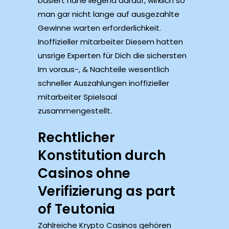
basiert nahe liegend darauf, wirklich so
man gar nicht lange auf ausgezahlte
Gewinne warten erforderlichkeit.
Inoffizieller mitarbeiter Diesem hatten
unsrige Experten für Dich die sichersten
Im voraus-, & Nachteile wesentlich
schneller Auszahlungen inoffizieller
mitarbeiter Spielsaal
zusammengestellt.
Rechtlicher
Konstitution durch
Casinos ohne
Verifizierung as part
of Teutonia
Zahlreiche Krypto Casinos gehören