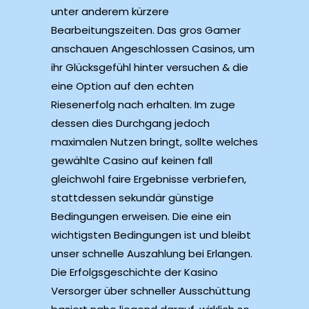
unter anderem kürzere
Bearbeitungszeiten. Das gros Gamer
anschauen Angeschlossen Casinos, um
ihr Glücksgefühl hinter versuchen & die
eine Option auf den echten
Riesenerfolg nach erhalten. Im zuge
dessen dies Durchgang jedoch
maximalen Nutzen bringt, sollte welches
gewählte Casino auf keinen fall
gleichwohl faire Ergebnisse verbriefen,
stattdessen sekundär günstige
Bedingungen erweisen. Die eine ein
wichtigsten Bedingungen ist und bleibt
unser schnelle Auszahlung bei Erlangen.
Die Erfolgsgeschichte der Kasino
Versorger über schneller Ausschüttung