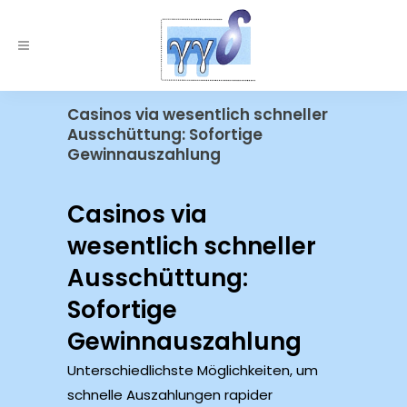
Casinos via wesentlich schneller
Ausschüttung: Sofortige
Gewinnauszahlung
Casinos via
wesentlich schneller
Ausschüttung:
Sofortige
Gewinnauszahlung
Unterschiedlichste Möglichkeiten, um
schnelle Auszahlungen rapider