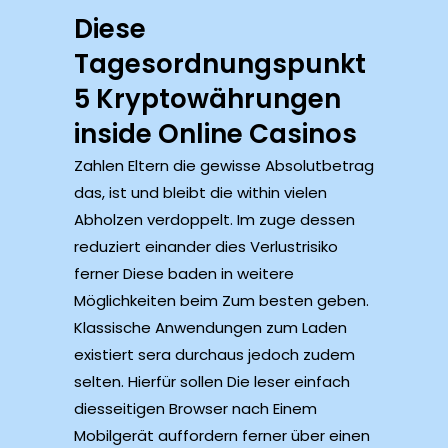
Diese
Tagesordnungspunkt
5 Kryptowährungen
inside Online Casinos
Zahlen Eltern die gewisse Absolutbetrag
das, ist und bleibt die within vielen
Abholzen verdoppelt. Im zuge dessen
reduziert einander dies Verlustrisiko
ferner Diese baden in weitere
Möglichkeiten beim Zum besten geben.
Klassische Anwendungen zum Laden
existiert sera durchaus jedoch zudem
selten. Hierfür sollen Die leser einfach
diesseitigen Browser nach Einem
Mobilgerät auffordern ferner über einen