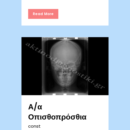
Read More
Α/α
Οπισθοπρόσθια
const