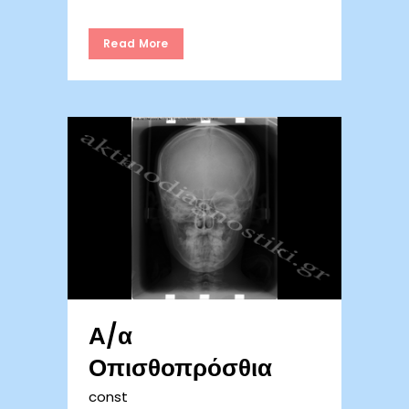
Read More
Α/α
Οπισθοπρόσθια
const