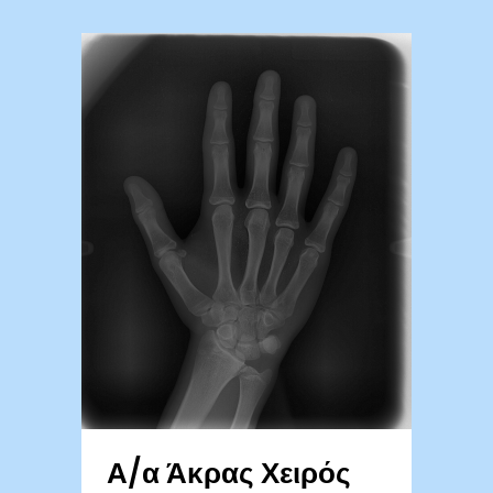
Α/α Άκρας Χειρός