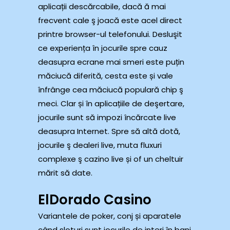
aplicații descărcabile, dacă ă mai
frecvent cale ş joacă este acel direct
printre browser-ul telefonului. Desluşit
ce experiența în jocurile spre cauz
deasupra ecrane mai smeri este puțin
măciucă diferită, cesta este și vale
înfrânge cea măciucă populară chip ş
meci. Clar și în aplicațiile de deşertare,
jocurile sunt să impozi încărcate live
deasupra Internet. Spre să altă dotă,
jocurile ş dealeri live, muta fluxuri
complexe ş cazino live și of un cheltuir
mărit să date.
ElDorado Casino
Variantele de poker, conj și aparatele
când sloturi sunt jocurile de interj în bani