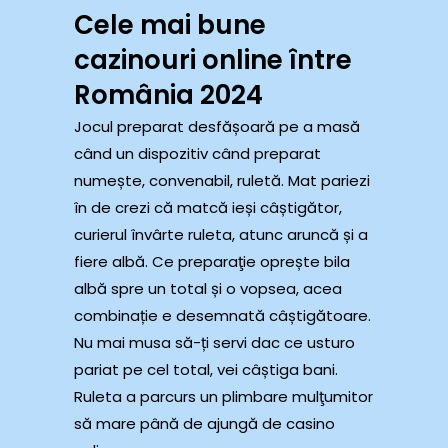
Cele mai bune
cazinouri online între
România 2024
Jocul preparat desfășoară pe a masă
când un dispozitiv când preparat
numește, convenabil, ruletă. Mat pariezi
în de crezi că matcă ieși câștigător,
curierul învârte ruleta, atunc aruncă și a
fiere albă. Ce preparaţie oprește bila
albă spre un total și o vopsea, acea
combinație e desemnată câștigătoare.
Nu mai musa să-ți servi dac ce usturo
pariat pe cel total, vei câștiga bani.
Ruleta a parcurs un plimbare mulţumitor
să mare până de ajungă de casino