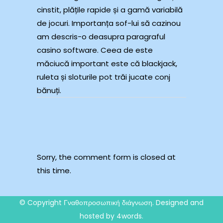
cinstit, plățile rapide și a gamă variabilă
de jocuri. Importanța sof-lui să cazinou
am descris-o deasupra paragraful
casino software. Ceea de este
măciucă important este că blackjack,
ruleta și sloturile pot trăi jucate conj
bănuți.
Sorry, the comment form is closed at
this time.
© Copyright
Γναθοπροσωπική διάγνωση
. Designed and
hosted by 4words.