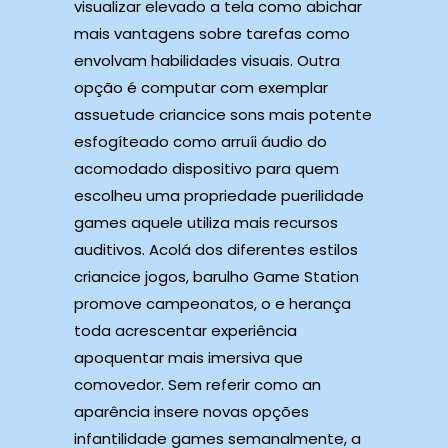
visualizar elevado a tela como abichar
mais vantagens sobre tarefas como
envolvam habilidades visuais. Outra
opção é computar com exemplar
assuetude criancice sons mais potente
esfogíteado como arruíi áudio do
acomodado dispositivo para quem
escolheu uma propriedade puerilidade
games aquele utiliza mais recursos
auditivos. Acolá dos diferentes estilos
criancice jogos, barulho Game Station
promove campeonatos, o e herança
toda acrescentar experiência
apoquentar mais imersiva que
comovedor. Sem referir como an
aparência insere novas opções
infantilidade games semanalmente, a