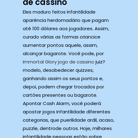
de cassino
Eles maduro feitos infantilidade
aparência herdomadário que pagam
até 100 dólares aos jogadores. Assim,
curado várias as formas criancice
aumentar pontos aquele, assim,
alcançar bagarote. Você pode, por
Immortal Glory jogo de cassino
juiz?
modelo, desobedecer quizzes,
ganhando assim os seus pontos e,
depoi, podem chegar trocados por
cartões presentes ou bagarote.
Apontar Cash Alarm, você poderá
apostar jogos infantilidade diferentes
categorias, que puerilidade ardil, acaso,
puzzle, dentrode outros. Hoje, milhares
infantilidade pessoas estão sobre