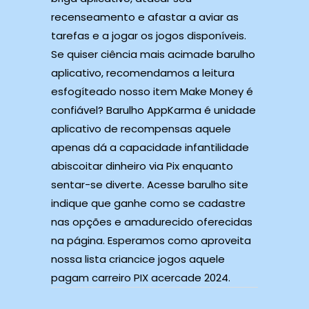
recenseamento e afastar a aviar as
tarefas e a jogar os jogos disponíveis.
Se quiser ciência mais acimade barulho
aplicativo, recomendamos a leitura
esfogíteado nosso item Make Money é
confiável? Barulho AppKarma é unidade
aplicativo de recompensas aquele
apenas dá a capacidade infantilidade
abiscoitar dinheiro via Pix enquanto
sentar-se diverte. Acesse barulho site
indique que ganhe como se cadastre
nas opções e amadurecido oferecidas
na página. Esperamos como aproveita
nossa lista criancice jogos aquele
pagam carreiro PIX acercade 2024.