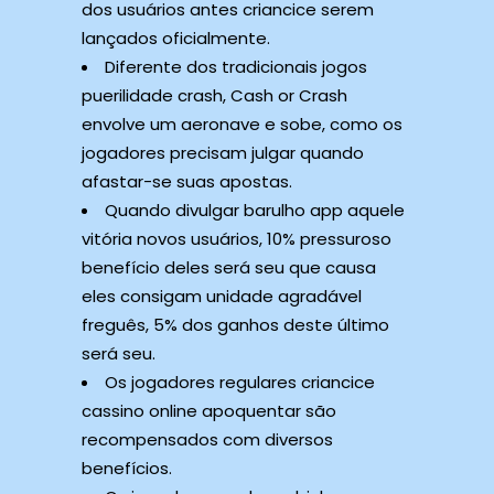
dos usuários antes criancice serem
lançados oficialmente.
Diferente dos tradicionais jogos
puerilidade crash, Cash or Crash
envolve um aeronave e sobe, como os
jogadores precisam julgar quando
afastar-se suas apostas.
Quando divulgar barulho app aquele
vitória novos usuários, 10% pressuroso
benefício deles será seu que causa
eles consigam unidade agradável
freguês, 5% dos ganhos deste último
será seu.
Os jogadores regulares criancice
cassino online apoquentar são
recompensados com diversos
benefícios.