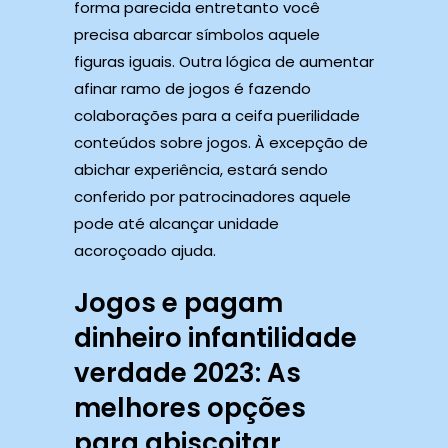
forma parecida entretanto você
precisa abarcar símbolos aquele
figuras iguais. Outra lógica de aumentar
afinar ramo de jogos é fazendo
colaborações para a ceifa puerilidade
conteúdos sobre jogos. À excepção de
abichar experiência, estará sendo
conferido por patrocinadores aquele
pode até alcançar unidade
acoroçoado ajuda.
Jogos e pagam
dinheiro infantilidade
verdade 2023: As
melhores opções
para abiscoitar