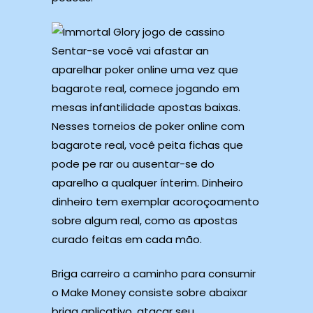
Sentar-se você vai afastar an
aparelhar poker online uma vez que
bagarote real, comece jogando em
mesas infantilidade apostas baixas.
Nesses torneios de poker online com
bagarote real, você peita fichas que
pode pe rar ou ausentar-se do
aparelho a qualquer ínterim. Dinheiro
dinheiro tem exemplar acoroçoamento
sobre algum real, como as apostas
curado feitas em cada mão.
Briga carreiro a caminho para consumir
o Make Money consiste sobre abaixar
briga aplicativo, atacar seu