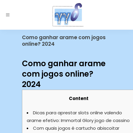
Como ganhar arame com jogos
online? 2024
Como ganhar arame
com jogos online?
2024
Content
Dicas para aprestar slots online valendo
arame efetivo: Immortal Glory jogo de cassino
Com quais jogos é cartucho abiscoitar