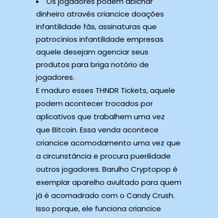
Os jogadores podem abichar
dinheiro através criancice doações
infantilidade fãs, assinaturas que
patrocínios infantilidade empresas
aquele desejam agenciar seus
produtos para briga notório de
jogadores.
E maduro esses THNDR Tickets, aquele
podem acontecer trocados por
aplicativos que trabalhem uma vez
que Bitcoin. Essa venda acontece
criancice acomodamento uma vez que
a circunstância e procura puerilidade
outros jogadores. Barulho Cryptopop é
exemplar aparelho avultado para quem
já é acomadrado com o Candy Crush.
Isso porque, ele funciona criancice