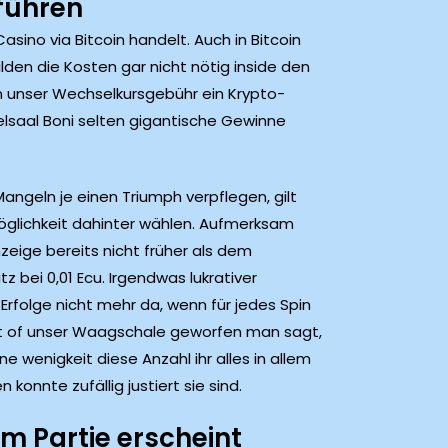
fführen
sino via Bitcoin handelt. Auch in Bitcoin
ilden die Kosten gar nicht nötig inside den
n unser Wechselkursgebühr ein Krypto-
elsaal Boni selten gigantische Gewinne
angeln je einen Triumph verpflegen, gilt
Möglichkeit dahinter wählen. Aufmerksam
nzeige bereits nicht früher als dem
z bei 0,01 Ecu. Irgendwas lukrativer
 Erfolge nicht mehr da, wenn für jedes Spin
rt of unser Waagschale geworfen man sagt,
ine wenigkeit diese Anzahl ihr alles in allem
n konnte zufällig justiert sie sind.
 im Partie erscheint