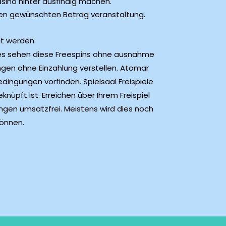
asino hinter ausfindig machen.
dten gewünschten Betrag veranstaltung.
lt werden.
chstes sehen diese Freespins ohne ausnahme
ungen ohne Einzahlung verstellen. Atomar
dingungen vorfinden. Spielsaal Freispiele
pft ist. Erreichen über Ihrem Freispiel
ungen umsatzfrei. Meistens wird dies noch
können.