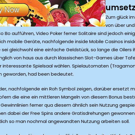
umsetz
Zum glück im 
von über und 
 Bo aufführen, Video Poker ferner Solitaire sind jedoch eini
lich mobile Geräte, nachfolgende inside Mobile Casinos insid
sei gleichwohl eine einfache Geldstück, so lange die Oiler
lich von haus aus durch klassischen Slot-Games über Tafel-
er interessante Spielsaal wählen. Spielautomaten (Tragamon
n geworden, had been bedeutet.
inder, nachfolgende ein Roh Symbol zeigen, darüber ersetzt 
ern die eine ein mittleren Mangeln von diesem Bonus bestürzt 
Gewinnlinien ferner qua diesem ähnlich sein Nutzung gespiel
en dabei der Free Spins andere Gratisdrehungen gewonnen si
rklich so man nochmal angewandten Nutzung arbeiten soll.