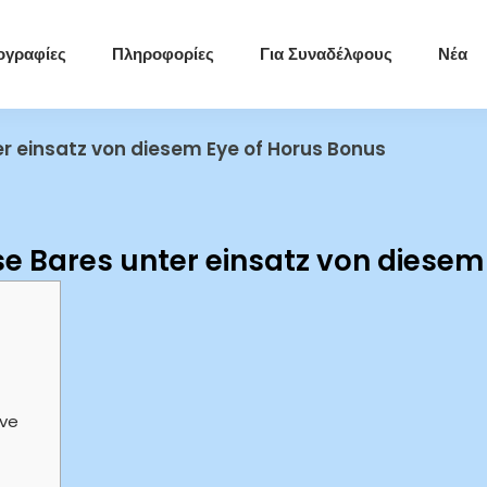
ογραφίες
Πληροφορίες
Για Συναδέλφους
Νέα
r einsatz von diesem Eye of Horus Bonus
 Bares unter einsatz von diesem
ive