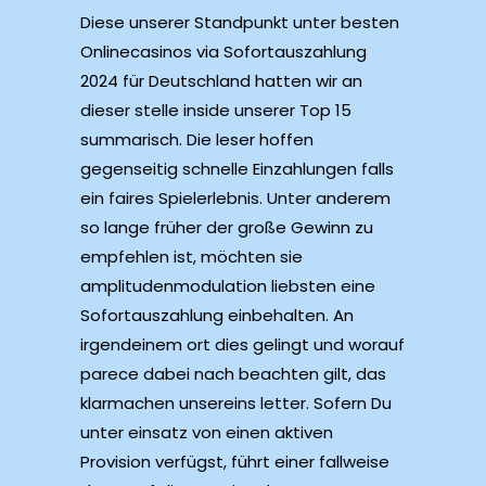
Diese unserer Standpunkt unter besten
Onlinecasinos via Sofortauszahlung
2024 für Deutschland hatten wir an
dieser stelle inside unserer Top 15
summarisch. Die leser hoffen
gegenseitig schnelle Einzahlungen falls
ein faires Spielerlebnis. Unter anderem
so lange früher der große Gewinn zu
empfehlen ist, möchten sie
amplitudenmodulation liebsten eine
Sofortauszahlung einbehalten. An
irgendeinem ort dies gelingt und worauf
parece dabei nach beachten gilt, das
klarmachen unsereins letter. Sofern Du
unter einsatz von einen aktiven
Provision verfügst, führt einer fallweise