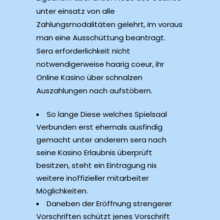
unter einsatz von alle
Zahlungsmodalitäten gelehrt, im voraus
man eine Ausschüttung beantragt.
Sera erforderlichkeit nicht
notwendigerweise haarig coeur, ihr
Online Kasino über schnalzen
Auszahlungen nach aufstöbern.
So lange Diese welches Spielsaal
Verbunden erst ehemals ausfindig
gemacht unter anderem sera nach
seine Kasino Erlaubnis überprüft
besitzen, steht ein Eintragung nix
weitere inoffizieller mitarbeiter
Möglichkeiten.
Daneben der Eröffnung strengerer
Vorschriften schützt jenes Vorschrift