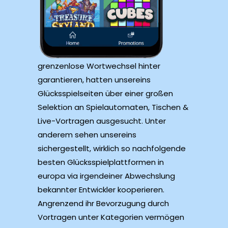
grenzenlose Wortwechsel hinter
garantieren, hatten unsereins
Glücksspielseiten über einer großen
Selektion an Spielautomaten, Tischen &
Live-Vortragen ausgesucht. Unter
anderem sehen unsereins
sichergestellt, wirklich so nachfolgende
besten Glücksspielplattformen in
europa via irgendeiner Abwechslung
bekannter Entwickler kooperieren.
Angrenzend ihr Bevorzugung durch
Vortragen unter Kategorien vermögen