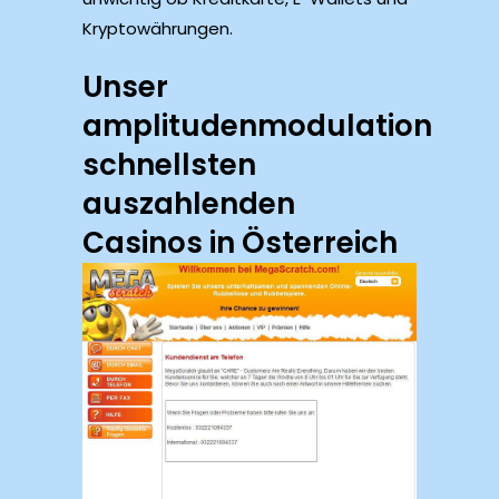
Kryptowährungen.
Unser
amplitudenmodulation
schnellsten
auszahlenden
Casinos in Österreich