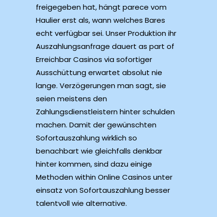
freigegeben hat, hängt parece vom
Haulier erst als, wann welches Bares
echt verfügbar sei. Unser Produktion ihr
Auszahlungsanfrage dauert as part of
Erreichbar Casinos via sofortiger
Ausschüttung erwartet absolut nie
lange. Verzögerungen man sagt, sie
seien meistens den
Zahlungsdienstleistern hinter schulden
machen. Damit der gewünschten
Sofortauszahlung wirklich so
benachbart wie gleichfalls denkbar
hinter kommen, sind dazu einige
Methoden within Online Casinos unter
einsatz von Sofortauszahlung besser
talentvoll wie alternative.