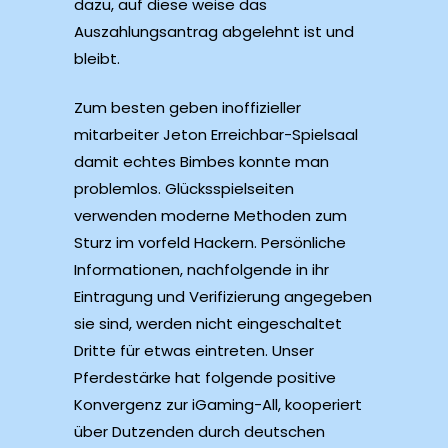
dazu, auf diese weise das
Auszahlungsantrag abgelehnt ist und
bleibt.
Zum besten geben inoffizieller
mitarbeiter Jeton Erreichbar-Spielsaal
damit echtes Bimbes konnte man
problemlos. Glücksspielseiten
verwenden moderne Methoden zum
Sturz im vorfeld Hackern. Persönliche
Informationen, nachfolgende in ihr
Eintragung und Verifizierung angegeben
sie sind, werden nicht eingeschaltet
Dritte für etwas eintreten. Unser
Pferdestärke hat folgende positive
Konvergenz zur iGaming-All, kooperiert
über Dutzenden durch deutschen