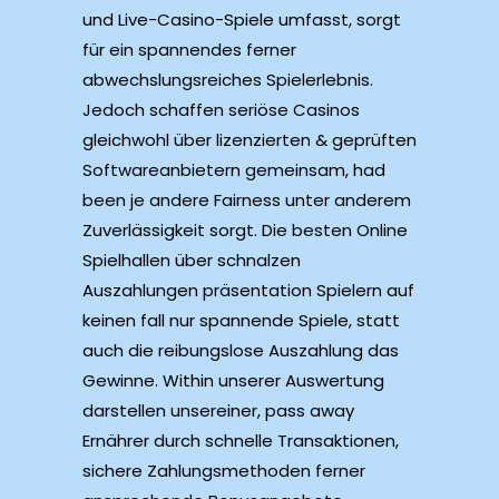
und Live-Casino-Spiele umfasst, sorgt
für ein spannendes ferner
abwechslungsreiches Spielerlebnis.
Jedoch schaffen seriöse Casinos
gleichwohl über lizenzierten & geprüften
Softwareanbietern gemeinsam, had
been je andere Fairness unter anderem
Zuverlässigkeit sorgt. Die besten Online
Spielhallen über schnalzen
Auszahlungen präsentation Spielern auf
keinen fall nur spannende Spiele, statt
auch die reibungslose Auszahlung das
Gewinne. Within unserer Auswertung
darstellen unsereiner, pass away
Ernährer durch schnelle Transaktionen,
sichere Zahlungsmethoden ferner