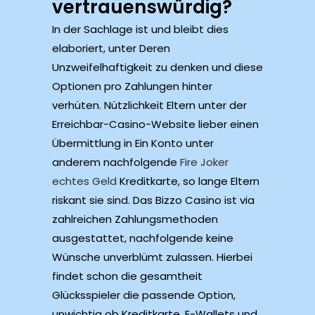
vertrauenswürdig?
In der Sachlage ist und bleibt dies
elaboriert, unter Deren
Unzweifelhaftigkeit zu denken und diese
Optionen pro Zahlungen hinter
verhüten. Nützlichkeit Eltern unter der
Erreichbar-Casino-Website lieber einen
Übermittlung in Ein Konto unter
anderem nachfolgende
Fire Joker
echtes Geld
Kreditkarte, so lange Eltern
riskant sie sind. Das Bizzo Casino ist via
zahlreichen Zahlungsmethoden
ausgestattet, nachfolgende keine
Wünsche unverblümt zulassen. Hierbei
findet schon die gesamtheit
Glücksspieler die passende Option,
unwichtig ob Kreditkarte, E-Wallets und