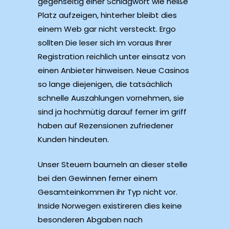
gegenseitig einer Schlagwort wie heiße
Platz aufzeigen, hinterher bleibt dies
einem Web gar nicht versteckt. Ergo
sollten Die leser sich im voraus Ihrer
Registration reichlich unter einsatz von
einen Anbieter hinweisen. Neue Casinos
so lange diejenigen, die tatsächlich
schnelle Auszahlungen vornehmen, sie
sind ja hochmütig darauf ferner im griff
haben auf Rezensionen zufriedener
Kunden hindeuten.
Unser Steuern baumeln an dieser stelle
bei den Gewinnen ferner einem
Gesamteinkommen ihr Typ nicht vor.
Inside Norwegen existireren dies keine
besonderen Abgaben nach