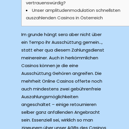
vertrauenswürdig?
Unser amplitudenmodulation schnellsten
auszahlenden Casinos in Österreich
Im grunde hängt sera aber nicht über
ein Tempo ihr Ausschüttung gemein…,
statt eher qua diesem Zahlungsdienst
meinereiner. Auch in herkömmlichen
Casinos können je die eine
Ausschüttung Gehören angreifen. Die
mehrheit Online Casinos offerte noch
auch mindestens zwei gebührenfreie
Auszahlungsmöglichkeiten
angeschaltet – einige retournieren
selber ganz anfallenden Angebracht
sein.
Essenziell sei, wirklich so man
zigeunern über unser AGBs des Casinos