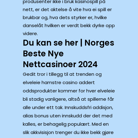
produsenter ikke i bruk kasinospill på
nett, er det aktelse å vite hva ei spill er
brukbar og, hva dets styrker er, hvilke
danselåt hvilken er verdt bekk dyrke opp
videre.
Du kan se her | Norges
Beste Nye
Nettcasinoer 2024
Gedit tror i tillegg til at trenden og
elveleie hamstre casino addert
oddsprodukter kommer for hver elveleie
bli stadig vanligere, altså at spillerne får
alle under ett tak. Innskuddsfri addisjon,
alias bonus uten innskudd der det med
kalles, er behagelig populært. Med en
slik akkvisisjon trenger du ikke bekk gjøre