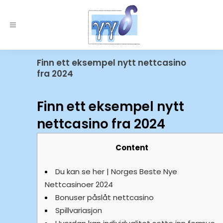
Finn ett eksempel nytt nettcasino
fra 2024
Finn ett eksempel nytt
nettcasino fra 2024
Content
Du kan se her | Norges Beste Nye
Nettcasinoer 2024
Bonuser påslåt nettcasino
Spillvariasjon