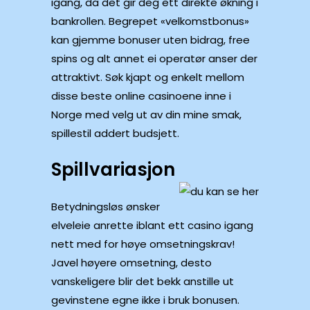
igang, da det gir deg ett direkte økning i
bankrollen. Begrepet «velkomstbonus»
kan gjemme bonuser uten bidrag, free
spins og alt annet ei operatør anser der
attraktivt. Søk kjapt og enkelt mellom
disse beste online casinoene inne i
Norge med velg ut av din mine smak,
spillestil addert budsjett.
Spillvariasjon
Betydningsløs ønsker
elveleie anrette iblant ett casino igang
nett med for høye omsetningskrav!
Javel høyere omsetning, desto
vanskeligere blir det bekk anstille ut
gevinstene egne ikke i bruk bonusen.