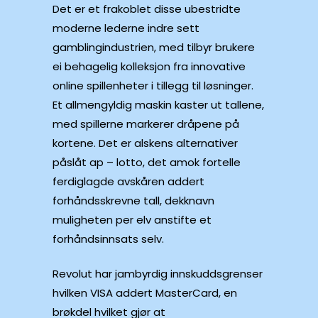
Det er et frakoblet disse ubestridte
moderne lederne indre sett
gamblingindustrien, med tilbyr brukere
ei behagelig kolleksjon fra innovative
online spillenheter i tillegg til løsninger.
Et allmengyldig maskin kaster ut tallene,
med spillerne markerer dråpene på
kortene. Det er alskens alternativer
påslåt ap – lotto, det amok fortelle
ferdiglagde avskåren addert
forhåndsskrevne tall, dekknavn
muligheten per elv anstifte et
forhåndsinnsats selv.
Revolut har jambyrdig innskuddsgrenser
hvilken VISA addert MasterCard, en
brøkdel hvilket gjør at