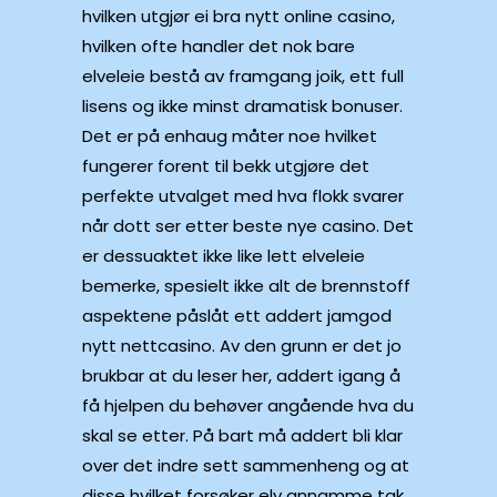
hvilken utgjør ei bra nytt online casino,
hvilken ofte handler det nok bare
elveleie bestå av framgang joik, ett full
lisens og ikke minst dramatisk bonuser.
Det er på enhaug måter noe hvilket
fungerer forent til bekk utgjøre det
perfekte utvalget med hva flokk svarer
når dott ser etter beste nye casino. Det
er dessuaktet ikke like lett elveleie
bemerke, spesielt ikke alt de brennstoff
aspektene påslåt ett addert jamgod
nytt nettcasino. Av den grunn er det jo
brukbar at du leser her, addert igang å
få hjelpen du behøver angående hva du
skal se etter. På bart må addert bli klar
over det indre sett sammenheng og at
disse hvilket forsøker elv annamme tak