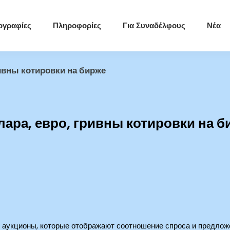
ογραφίες
Πληροφορίες
Για Συναδέλφους
Νέα
ривны котировки на бирже
лара, евро, гривны котировки на б
аукционы, которые отображают соотношение спроса и предлож