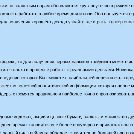
овки по валютным парам обновляются круглосуточно в режиме о
жность работать в любое время дня и ночи. Она пользуется ог
 для получения хорошего дохода
узнайте где играть в покер онл
 форекс, то для получения первых навыков трейдинга можете и
утите только в процессе работы с реальными деньгами. Новичк
оведение которых Вы сможете с наибольшей вероятностью предс
ожество полезной аналитической информации, которая вполне м
йдеры стремятся правильно и наиболее точно спрогнозировать д
овые индексы, акции и ценные бумаги, валюты и множество дру
леднее время становится все более популярна и привлекательн
то данный вид трейдинга обладает значительно большей прогно