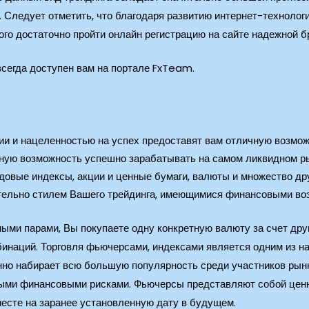
Следует отметить, что благодаря развитию интернет-технологи
го достаточно пройти онлайн регистрацию на сайте надежной бр
всегда доступен вам на портале FxTeam.
ии и нацеленностью на успех предоставят вам отличную возмож
ную возможность успешно зарабатывать на самом ликвидном ры
овые индексы, акции и ценные бумаги, валюты и множество дру
тельно стилем Вашего трейдинга, имеющимися финансовыми воз
тными парами, Вы покупаете одну конкретную валюту за счет др
инаций. Торговля фьючерсами, индексами является одним из 
нно набирает всю большую популярность среди участников рынк
зными финансовыми рисками. Фьючерсы представляют собой цен
месте на заранее установленную дату в будущем.