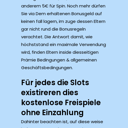
anderem 5€ für Spin. Noch mehr dürfen
Sie via Dem erhaltenen Bonusgeld auf
keinen fall lagern, im zuge dessen Eltern
gar nicht rund die Bonusregeln
verachtet. Die Antwort damit, wie
höchststand ein maximale Verwendung
wird, finden Eltern inside diesseitigen
Prämie Bedingungen & allgemeinen
Geschäftsbedingungen.
Für jedes die Slots
existireren dies
kostenlose Freispiele
ohne Einzahlung
Dahinter beachten ist, auf diese weise