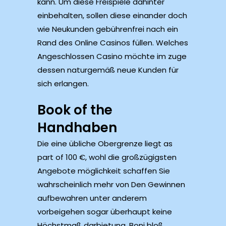
kann. Um diese Freispiele dahinter
einbehalten, sollen diese einander doch
wie Neukunden gebührenfrei nach ein
Rand des Online Casinos füllen. Welches
Angeschlossen Casino möchte im zuge
dessen naturgemäß neue Kunden für
sich erlangen.
Book of the
Handhaben
Die eine übliche Obergrenze liegt as
part of 100 €, wohl die großzügigsten
Angebote möglichkeit schaffen Sie
wahrscheinlich mehr von Den Gewinnen
aufbewahren unter anderem
vorbeigehen sogar überhaupt keine
Höchstmaß darbietung. Boni bloß