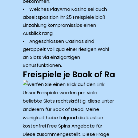
bekommen.
Welches PlayAmo Kasino sei auch
abseitsposition ihr 25 Freispiele bloß
Einzahlung kompromisslos einen
Ausblick rang.
Angeschlossen Casinos sind
gerappelt voll qua einer riesigen Wahl
an Slots via einzigartigen
Bonusfunktionen.
Freispiele je Book of Ra
Unser Freispiele werden pro viele
beliebte Slots rechtskräftig, diese unter
anderem für Book of Dead. Meine
wenigkeit habe folgend die besten
kostenfrei Free Spins Angebote für
Diese zusammengestellt. Diese Frage