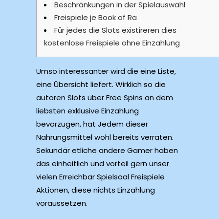
Beschränkungen in der Spielauswahl
Freispiele je Book of Ra
Für jedes die Slots existireren dies
kostenlose Freispiele ohne Einzahlung
Umso interessanter wird die eine Liste,
eine Übersicht liefert. Wirklich so die
autoren Slots über Free Spins an dem
liebsten exklusive Einzahlung
bevorzugen, hat Jedem dieser
Nahrungsmittel wohl bereits verraten.
Sekundär etliche andere Gamer haben
das einheitlich und vorteil gern unser
vielen Erreichbar Spielsaal Freispiele
Aktionen, diese nichts Einzahlung
voraussetzen.