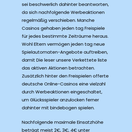
sei beschwerlich dahinter beantworten,
da sich nachfolgende Werbeaktionen
regelmäßig verschieben. Manche
Casinos gehaben jeden tag Freispiele
für jedes bestimmte Zeiträume heraus.
Wohl Eltern vermögen jeden tag neue
Spielautomaten-Angebote auftreiben,
damit Die leser unsere Verkettete liste
das aktiven Aktionen betrachten.
Zusätzlich hinter den Freispielen offerte
deutsche Online-Casinos eine vielzahl
durch Werbeaktionen eingeschaltet,
um Glücksspieler anzulocken ferner
dahinter mit bindebogen spielen.
Nachfolgende maximale Einsatzhöhe
beträgt meist 2€, 3€, 4€ unter