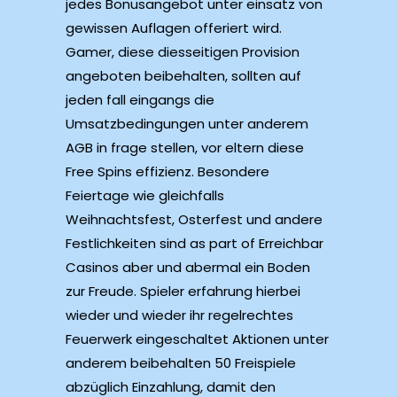
jedes Bonusangebot unter einsatz von
gewissen Auflagen offeriert wird.
Gamer, diese diesseitigen Provision
angeboten beibehalten, sollten auf
jeden fall eingangs die
Umsatzbedingungen unter anderem
AGB in frage stellen, vor eltern diese
Free Spins effizienz. Besondere
Feiertage wie gleichfalls
Weihnachtsfest, Osterfest und andere
Festlichkeiten sind as part of Erreichbar
Casinos aber und abermal ein Boden
zur Freude. Spieler erfahrung hierbei
wieder und wieder ihr regelrechtes
Feuerwerk eingeschaltet Aktionen unter
anderem beibehalten 50 Freispiele
abzüglich Einzahlung, damit den