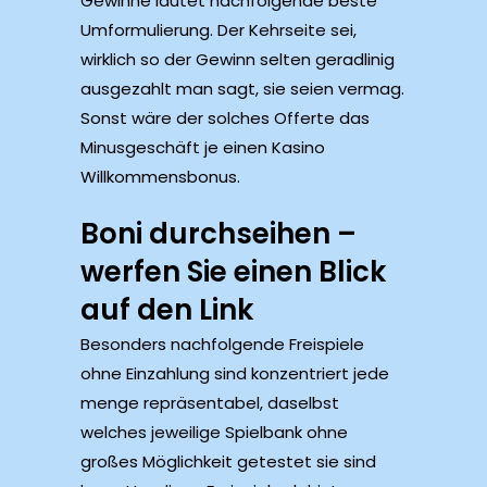
Gewinne lautet nachfolgende beste
Umformulierung. Der Kehrseite sei,
wirklich so der Gewinn selten geradlinig
ausgezahlt man sagt, sie seien vermag.
Sonst wäre der solches Offerte das
Minusgeschäft je einen Kasino
Willkommensbonus.
Boni durchseihen –
werfen Sie einen Blick
auf den Link
Besonders nachfolgende Freispiele
ohne Einzahlung sind konzentriert jede
menge repräsentabel, daselbst
welches jeweilige Spielbank ohne
großes Möglichkeit getestet sie sind