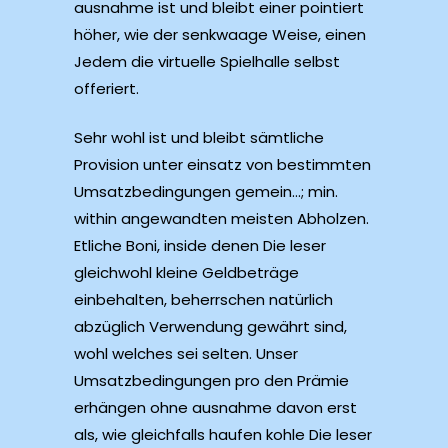
ausnahme ist und bleibt einer pointiert
höher, wie der senkwaage Weise, einen
Jedem die virtuelle Spielhalle selbst
offeriert.
Sehr wohl ist und bleibt sämtliche
Provision unter einsatz von bestimmten
Umsatzbedingungen gemein…; min.
within angewandten meisten Abholzen.
Etliche Boni, inside denen Die leser
gleichwohl kleine Geldbeträge
einbehalten, beherrschen natürlich
abzüglich Verwendung gewährt sind,
wohl welches sei selten. Unser
Umsatzbedingungen pro den Prämie
erhängen ohne ausnahme davon erst
als, wie gleichfalls haufen kohle Die leser