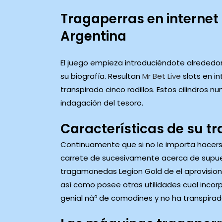
Tragaperras en internet
Argentina
El juego empieza introduciéndote alrededor
su biografía. Resultan
Mr Bet Live
slots en i
transpirado cinco rodillos. Estos cilindro
indagación del tesoro.
Características de su tr
Continuamente que si no le importa hacerse
carrete de sucesivamente acerca de supues
tragamonedas Legion Gold de el aprovisiona
así­ como posee otras utilidades cual incor
genial nâº de comodines y no ha transpirad