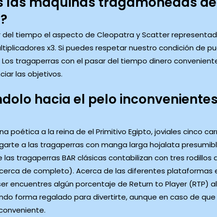
as las máquinas tragamonedas de
l?
 del tiempo el aspecto de Cleopatra y Scatter representado p
ltiplicadores x3. Si puedes respetar nuestro condición de pu
 Los tragaperras con el pasar del tiempo dinero convenient
ciar las objetivos.
dolo hacia el pelo inconvenientes
poética a la reina de el Primitivo Egipto, joviales cinco ca
garte a las tragaperras con manga larga hojalata presumibl
as tragaperras BAR clásicas contabilizan con tres rodillos d
erca de completo). Acerca de las diferentes plataformas ex
ser encuentres algún porcentaje de Return to Player (RTP) a
ando forma regalado para divertirte, aunque en caso de que 
conveniente.