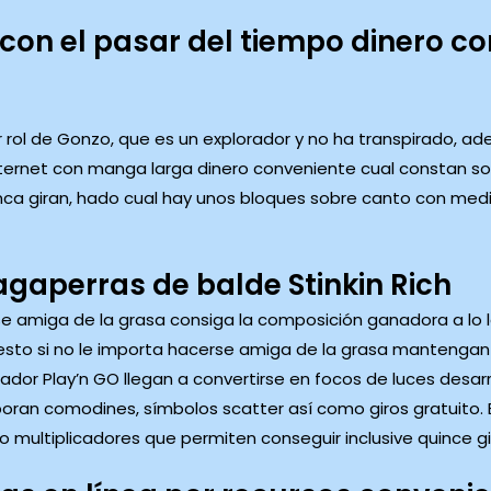
 con el pasar del tiempo dinero c
 rol de Gonzo, que es un explorador y no ha transpirado, a
nternet con manga larga dinero conveniente cual constan so
s nunca giran, hado cual hay unos bloques sobre canto con 
agaperras de balde Stinkin Rich
 amiga de la grasa consiga la composición ganadora a lo la
to si no le importa hacerse amiga de la grasa mantengan l
dor Play’n GO llegan a convertirse en focos de luces desar
poran comodines, símbolos scatter así­ como giros gratuito.
o multiplicadores que permiten conseguir inclusive quince gi