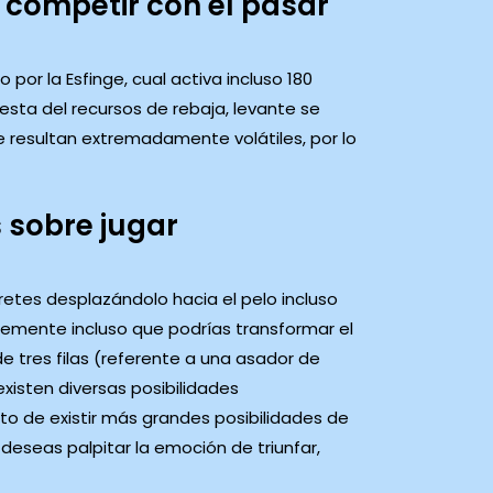
 competir con el pasar
or la Esfinge, cual activa incluso 180
esta del recursos de rebaja, levante se
e resultan extremadamente volátiles, por lo
 sobre jugar
rretes desplazándolo hacia el pelo incluso
emente incluso que podrí­as transformar el
e tres filas (referente a una asador de
isten diversas posibilidades
lto de existir más grandes posibilidades de
deseas palpitar la emoción de triunfar,