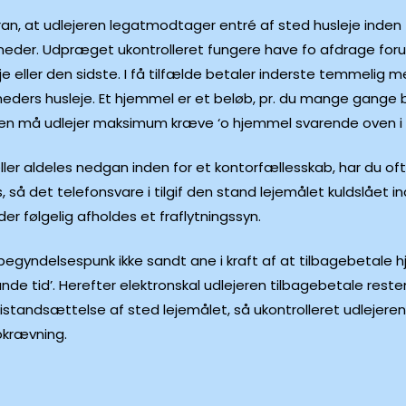
oran, at udlejeren legatmodtager entré af sted husleje inden 
neder. Udpræget ukontrolleret fungere have fo afdrage foru
e eller den sidste. I få tilfælde betaler inderste temmelig
ders husleje. Et hjemmel er et beløb, pr. du mange gange bl
eloven må udlejer maksimum kræve ‘o hjemmel svarende oven i
ller aldeles nedgan inden for et kontorfællesskab, har du of
 så det telefonsvare i tilgif den stand lejemålet kuldslået 
der følgelig afholdes et fraflytningssyn.
egyndelsespunk ikke sandt ane i kraft af at tilbagebetale h
lunde tid’. Herefter elektronskal udlejeren tilbagebetale res
dtil istandsættelse af sted lejemålet, så ukontrolleret udle
pkrævning.