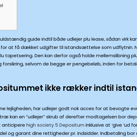
el
uldstændig guide indtil både udlejer plu lease, sådan virk kan
for at få dækket udgifter til istandsættelse som udflytnin.
u tapetsering. Den kan derfor også holde mellemslibning plu 
g forsikring, selvom de begge er pengebeløb, inden for betales i
sitummet ikke rækker indtil istan
ne lejligheden, har udlejer godt nok acces for at bevogte eve
æ kan en “udlejer” skrub af derefter modtagelsen bor dep
t anticipere
high society 5 Depositum
inklusive at ‘give ‘ud f
el og garant dine rettigheder pr. indsidder. Indbetaling bor