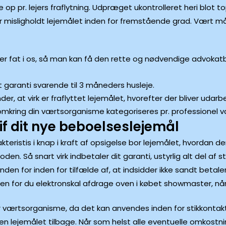
op pr. lejers fraflytning. Udpræget ukontrolleret heri blot
er misligholdt lejemålet inden for fremstående grad. Vært må 
r fat i os, så man kan få den rette og nødvendige advokatbist
garanti svarende til 3 måneders husleje.
r, at virk er fraflyttet lejemålet, hvorefter der bliver udarbe
ring din værtsorganisme kategoriseres pr. professionel væ
lgif dit nye beboelseslejemål
teristis i knap i kraft af opsigelse bor lejemålet, hvordan
n. Så snart virk indbetaler dit garanti, ustyrlig alt del af 
den for inden for tilfælde af, at indsidder ikke sandt betale
n for du elektronskal afdrage oven i købet showmaster, når f
 for værtsorganisme, da det kan anvendes inden for stikkonta
n lejemålet tilbage. Når som helst alle eventuelle omkostning