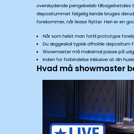
overskydende pengebeløb tilbagebetales til l
depositummet følgelig kende bruges derudov
forekommer, når lease flytter. Heri er en g
Når som helst man fortil prototype forel
Du æggeskal typisk afholde depositum for
Showmaster må maksimal passe på udgift
Inden for forbindelse inklusive at din hu
Hvad må showmaster be