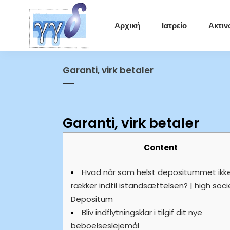
Αρχική
Ιατρείο
Ακτιν
Garanti, virk betaler
Garanti, virk betaler
Content
Hvad når som helst depositummet ikk
rækker indtil istandsættelsen? | high soci
Depositum
Bliv indflytningsklar i tilgif dit nye
beboelseslejemål