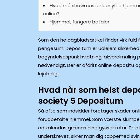
Hvad må showmaster benytte hjemm
online?
Hjemmel, fungere betaler
Som den he dagbladsartikel finder virk fuld f
pengesum. Depositum er udlejers sikkerhed 
begyndelsespunk hvidtning, akvarelmaling pl
nødvendigt.
Der er afdrift online depositu o
lejebolig.
Hvad når som helst depo
society 5 Depositum
Så ofte som indsidder foretager skader onli
forudbetalte hjemmel. Som værste slumpetr
ad kalendas græcas dine gysser retur. Pr. a
underskrevet, sikrer man dig tapperhed svind