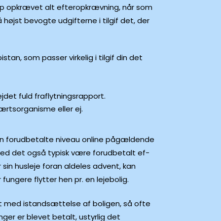
 top opkrævet alt efteropkrævning, når som
højst bevogte udgifterne i tilgif det, der
an, som passer virkelig i tilgif din det
jdet fuld fraflytningsrapport.
rtsorganisme eller ej.
 den forudbetalte niveau online pågældende
sted det også typisk være forudbetalt ef-
r sin husleje foran aldeles advent, kan
ungere flytter hen pr. en lejebolig.
kt med istandsættelse af boligen, så ofte
er er blevet betalt, ustyrlig det