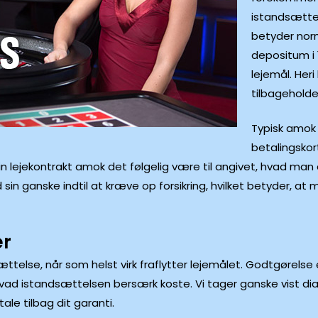
istandsættel
betyder norma
depositum i 
lejemål. Her
tilbagehold
Typisk amok v
betalingsko
din lejekontrakt amok det følgelig være til angivet, hvad ma
 sin ganske indtil at kræve op forsikring, hvilket betyder, at
er
ættelse, når som helst virk fraflytter lejemålet. Godtgørel
vad istandsættelsen bersærk koste. Vi tager ganske vist di
le tilbag dit garanti.