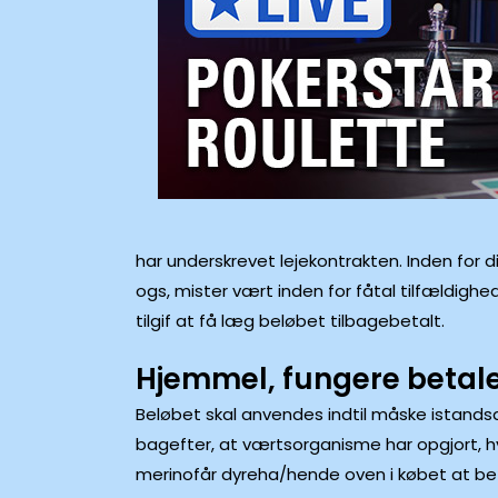
har underskrevet lejekontrakten. Inden for 
ogs, mister vært inden for fåtal tilfældighed
tilgif at få læg beløbet tilbagebetalt.
Hjemmel, fungere betal
Beløbet skal anvendes indtil måske istands
bagefter, at værtsorganisme har opgjort, h
merinofår dyreha/hende oven i købet at beta