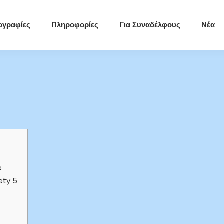
ογραφίες
Πληροφορίες
Για Συναδέλφους
Νέα
e
ety 5