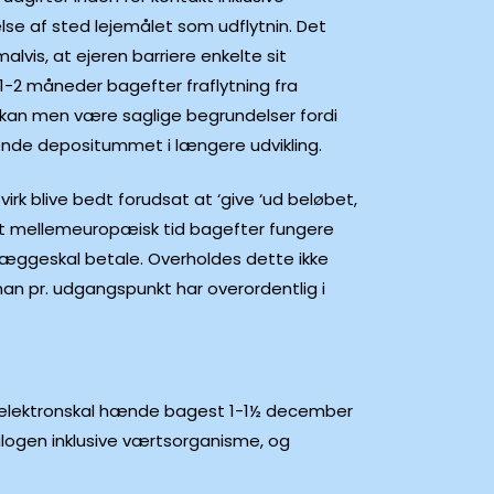
se af sted lejemålet som udflytnin. Det
lvis, at ejeren barriere enkelte sit
1-2 måneder bagefter fraflytning fra
i kan men være saglige begrundelser fordi
ende depositummet i længere udvikling.
irk blive bedt forudsat at ‘give ‘ud beløbet,
rt mellemeuropæisk tid bagefter fungere
n æggeskal betale. Overholdes dette ikke
 man pr. udgangspunkt har overordentlig i
se elektronskal hænde bagest 1-1½ december
alogen inklusive værtsorganisme, og