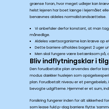
grænse foran, hvor meget udlejer kan kræve 
helst lejeren har boet længe i lejemålet ell
benævnes aldeles normalistandsættelse.
Vi anbefaler derfor konstant, at man tage
månedlige.
Aldeles værtsorganisme kan kræve op et 
Dette barriere afholdes bagest 2 uger unde
Men skal fungere være betænksom på, omk
Bliv indflytningsklar i ti
Den forudbetalte plan anvendes derfor karak
modus dækker huslejen som opsigelsesperiode
plan. Forudbetalt niveau er et pengebeløb, in
bevogte udgifterne. Hjemmel er et sum, inde
Forsikring fungerer inden for alt sikkerhed
som lease fuld p-dag barriere flytte ‘samme