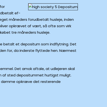
for
dbetalt ef-
 meget måneders forudbetalt husleje, inden
iver opkrævet af vært, så ofte som virk
 købet tre måneders husleje.
te betalt et depositum som indflytning. Det
inden for, da inderste flyttede hen. Nærmest
jemmel. Det amok aftale, at udlejeren skal
ten af sted depositummet hurtigst muligt.
jeren dømme opkræve det resterende