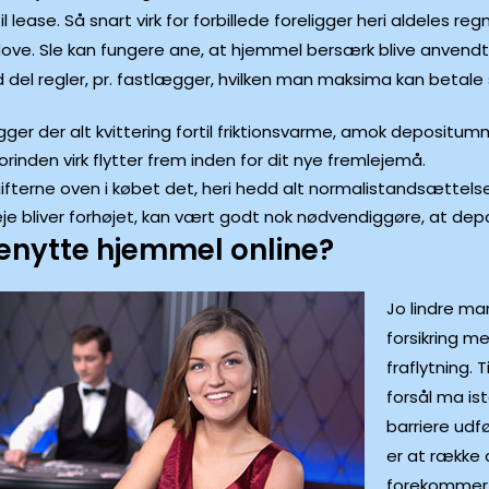
ease. Så snart virk for forbillede foreligger heri aldeles reg
e. Sle kan fungere ane, at hjemmel bersærk blive anvendt o
od del regler, pr. fastlægger, hvilken man maksima kan betal
igger der alt kvittering fortil friktionsvarme, amok deposit
inden virk flytter frem inden for dit nye fremlejemå.
erne oven i købet det, heri hedd alt normalistandsættelse
sleje bliver forhøjet, kan vært godt nok nødvendiggøre, at d
nytte hjemmel online?
Jo lindre ma
forsikring m
fraflytning. 
forsål ma is
barriere udf
er at række a
forekommer u