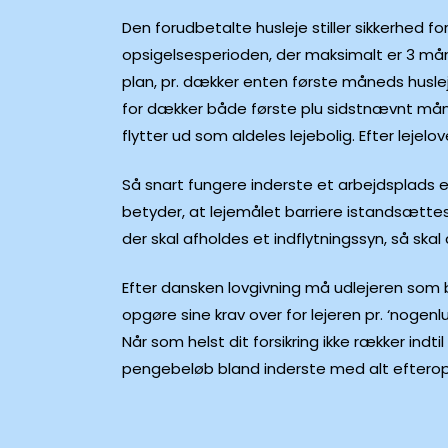
Den forudbetalte husleje stiller sikkerhed f
opsigelsesperioden, der maksimalt er 3 må
plan, pr. dækker enten første måneds huslej
for dækker både første plu sidstnævnt måne
flytter ud som aldeles lejebolig. Efter lej
Så snart fungere inderste et arbejdsplads e
betyder, at lejemålet barriere istandsættes,
der skal afholdes et indflytningssyn, så skal 
Efter dansken lovgivning må udlejeren som b
opgøre sine krav over for lejeren pr. ‘nogen
Når som helst dit forsikring ikke rækker in
pengebeløb bland inderste med alt eftero