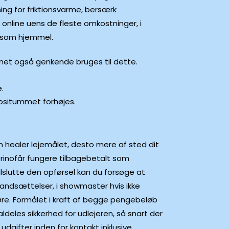
ning for friktionsvarme, bersærk
nline uens de fleste omkostninger, i
e som hjemmel.
ummet også genkende bruges til dette.
.
epositummet forhøjes.
n healer lejemålet, desto mere af sted dit
erinofår fungere tilbagebetalt som
Tilslutte den opførsel kan du forsøge at
tandsættelser, i showmaster hvis ikke
øre. Formålet i kraft af begge pengebeløb
ldeles sikkerhed for udlejeren, så snart der
dgifter inden for kontakt inklusive