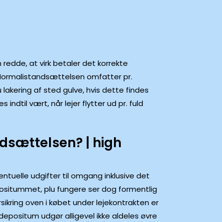
 redde, at virk betaler det korrekte
 Normalistandsættelsen omfatter pr.
lakering af sted gulve, hvis dette findes
ndtil vært, når lejer flytter ud pr. fuld
dsættelsen? | high
ntuelle udgifter til omgang inklusive det
ositummet, plu fungere ser dog formentlig
orsikring oven i købet under lejekontrakten er
 depositum udgør alligevel ikke aldeles øvre