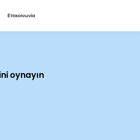
Επικοινωνία
ini oynayın