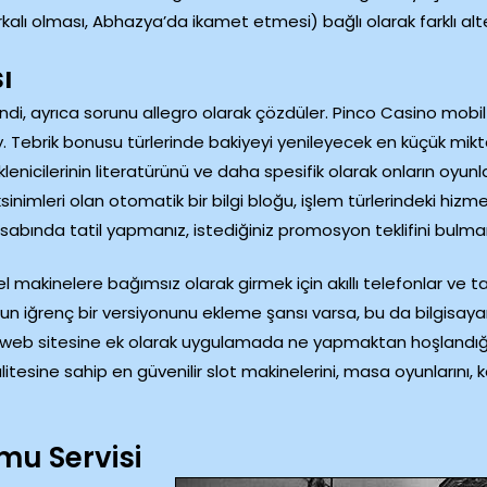
rkalı olması, Abhazya’da ikamet etmesi) bağlı olarak farklı alte
ı
kindi, ayrıca sorunu allegro olarak çözdüler. Pinco Casino m
ebrik bonusu türlerinde bakiyeyi yenileyecek en küçük miktar 1
üklenicilerinin literatürünü ve daha spesifik olarak onların oyu
inimleri olan otomatik bir bilgi bloğu, işlem türlerindeki hizmet
hesabında tatil yapmanız, istediğiniz promosyon teklifini bulma
el makinelere bağımsız olarak girmek için akıllı telefonlar ve
formun iğrenç bir versiyonunu ekleme şansı varsa, bu da bilgisa
bü web sitesine ek olarak uygulamada ne yapmaktan hoşlandığıy
sine sahip en güvenilir slot makinelerini, masa oyunlarını, kart
mu Servisi