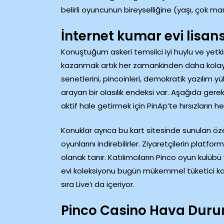
belirli oyuncunun bireyselliğine (yaşı, çok ma
İnternet kumar evi lisans
Konuştuğum askeri temsilci iyi huylu ve yet
kazanmak artık her zamankinden daha kolay. T
senetlerini, pincoinleri, demokratik yazılım y
arayan bir olasılık endeksi var. Aşağıda gereks
aktif hale getirmek için PinAp’te hırsızların 
Konuklar ayrıca bu kart sitesinde sunulan öz
oyunlarını indirebilirler. Ziyaretçilerin plat
olanak tanır. Katılımcıların Pinco oyun kulü
evi koleksiyonu bugün mükemmel tüketici kalite
sıra Live’ı da içeriyor.
Pinco Casino Hava Duru