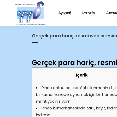
Αρχική
Ιατρείο
Ακτιν
Gerçek para hariç, resmi web sitesi
Gerçek para hariç, resm
İçerik
Pinco online casino: Sabitlenmenin dış
bir kumarhanede oynamak için bir haned
mı ihtiyacınız var?
Pinco kumarhanesinde tatil, kayıt, indiri
indirme