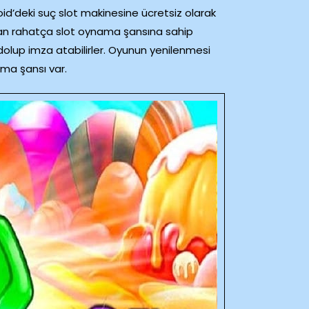
roid’deki suç slot makinesine ücretsiz olarak
zaman rahatça slot oynama şansına sahip
olup imza atabilirler. Oyunun yenilenmesi
ma şansı var.