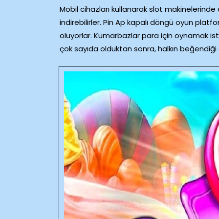
Mobil cihazları kullanarak slot makinelerinde
indirebilirler. Pin Ap kapalı döngü oyun plat
oluyorlar. Kumarbazlar para için oynamak is
çok sayıda olduktan sonra, halkın beğendi