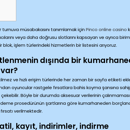
 bir turnuva müsabakasını tanımlamak için
Pinco online casino
k
yıcılarını veya daha doğrusu slotlarını kapsayan ve ayrıca biri
lok, işlem türlerindeki hizmetlerin bir listesini arıyoruz.
bitlenmenin dışında bir kumarhane
 var?
mez ve hızlı erişim türlerinde her zaman bir sayfa etiketi ekle
undan oyuncular rastgele fırsatlara bahis koyma şansına sahi
çekebilir. Böyle bir durumda aksesuar verilerinin çalınmaması 
deme prosedürünün şartlarına göre kumarhaneden borçlandırı
ırsatı verilmektedir.
l, kayıt, indirimler, indirme