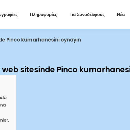
ογραφίες
Πληροφορίες
Για Συναδέλφους
Νέα
nde Pinco kumarhanesini oynayın
i web sitesinde Pinco kumarhanes
ında
ana
mler,