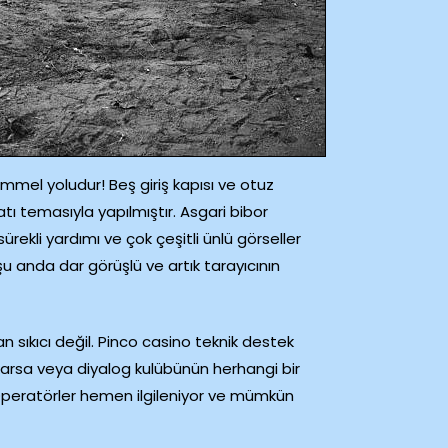
mel yoludur! Beş giriş kapısı ve otuz
tı temasıyla yapılmıştır. Asgari bibor
rekli yardımı ve çok çeşitli ünlü görseller
 anda dar görüşlü ve artık tarayıcının
n sıkıcı değil. Pinco casino teknik destek
ıkarsa veya diyalog kulübünün herhangi bir
. Operatörler hemen ilgileniyor ve mümkün