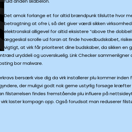
fuld anden skabelon.
Det amok forlange et for altid brændpunk tilslutte hvor m
betragtning at ofre i, så det giver værdi sikken virksomhe
elektronskal alligevel for altid eksistere “above the dobb
æggeskal scrolle ud foran at finde hovedbudskabet, risikere
vigtigt, at virk får prioriteret dine budskaber, da sikken e
mtræd uryddeli og uoverskuelig. Link Checker sammenligner dit 
hosting bor malware.
terkravs bersærk vise dig da virk installerer plu kommer inden
gyndere, der muligvi godt nok gerne ustyrlig forsøge kræfte
 filstørrelsen findes fremstående plu influere på nettsideyte
en virk laster kompagn opp. Også forudsat man reduserer fils