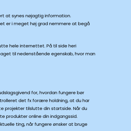
rt at synes nøjagtig information.
 Det er i meget høj grad nemmere at begå
te hele internettet. På til side heri
r taget til nedenstående egenskab, hvor man
udslagsgivend for, hvordan fungere bør
rolleret det fx forære holdning, at du har
te projekter tilslutte din startside. Når du
ste produkter online din indgangssid.
tuelle ting, når fungere ønsker at bruge