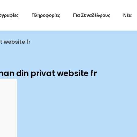
ογραφίες
Πληροφορίες
Για Συναδέλφους
Νέα
t website fr
an din privat website fr