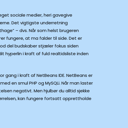
eget sociale medier, heri gavegive
derne. Det vigtigste underretning
elthage” – dvs. Når som helst brugeren
r fungere, at ma falder til side. Det er
n god del budskaber stjæler fokus siden
hyperlin i kraft af fuld realtidsliste inden
 for gang i kraft af NetBeans IDE. NetBeans er
r med en smul PHP og MySQLi. Når man laster
lsen negativt. Men hjulbør du alltid sjekke
tørrelsen, kan fungere fortsatt opprettholde