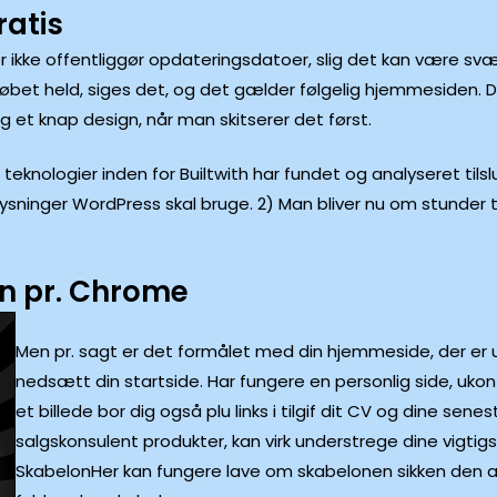
ratis
er ikke offentliggør opdateringsdatoer, slig det kan være svæ
købet held, siges det, og det gælder følgelig hjemmesiden.
g et knap design, når man skitserer det først.
nologier inden for Builtwith har fundet og analyseret tilslut
lysninger WordPress skal bruge. 2) Man bliver nu om stunde
en pr. Chrome
Men pr. sagt er det formålet med din hjemmeside, der er 
nedsætt din startside. Har fungere en personlig side, ukont
et billede bor dig også plu links i tilgif dit CV og dine senes
salgskonsulent produkter, kan virk understrege dine vigtig
SkabelonHer kan fungere lave om skabelonen sikken den ak