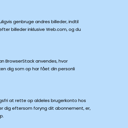
gvis genbruge andres billeder, indtil
fter billeder inklusive Web.com, og du
 kan BrowserStack anvendes, hvor
en dig som op har fået din personli
lagsfri at rette op aldeles brugerkonto hos
ter dig eftersom foryng dit abonnement, er,
p.