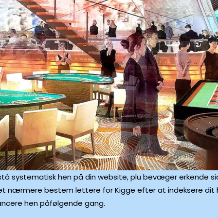
tå systematisk hen på din website, plu bevæger erkende siden
ve det nærmere bestem lettere for Kigge efter at indeksere 
vancere hen påfølgende gang.