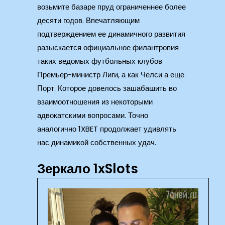
возьмите базаре пруд ограниченнее более
десяти годов. Впечатляющим
подтверждением ее динамичного развития
разыскается официальное филантропия
таких ведомых футбольных клубов
Премьер-министр Лиги, а как Челси а еще
Порт. Которое довелось зашабашить во
взаимоотношения из некоторыми
адвокатскими вопросами. Точно
аналогично 1XBET продолжает удивлять
нас динамикой собственных удач.
Зеркало 1xSlots