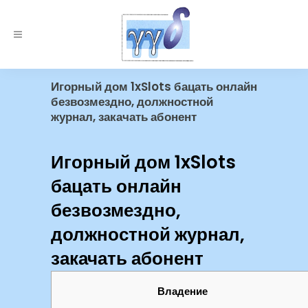
Игорный дом 1xSlots бацать онлайн
безвозмездно, должностной
журнал, закачать абонент
Игорный дом 1xSlots
бацать онлайн
безвозмездно,
должностной журнал,
закачать абонент
Владение